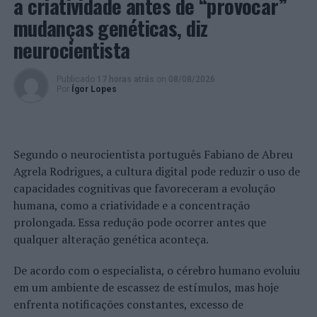
a criatividade antes de “provocar”
até ao próximo dia 19 de dezembro (segunda-feira),
mudanças genéticas, diz
junto da Biblioteca Municipal de Anadia ou através de
neurocientista
um dos seguintes contactos: 231 519 090;
e-mail
:
biblioteca.m.anadia@gmail.com
.
Publicado
17 horas atrás
on
08/08/2026
Por
Ígor Lopes
Imagem: CMA.
TÓPICOS RELACIONADOS:
ANADIA
BIBLIOTECA
BPI
CREACTIVITY BUS
DESTAQUE
ENSINO
Segundo o neurocientista português Fabiano de Abreu
FUNDAÇÃO "LA CAIXA"
Agrela Rodrigues, a cultura digital pode reduzir o uso de
PRÓXIMO
capacidades cognitivas que favoreceram a evolução
Lagos vai ter Conselho Municipal dedicado ao ambiente
humana, como a criatividade e a concentração
e às alterações climáticas
prolongada. Essa redução pode ocorrer antes que
NÃO PERCA
qualquer alteração genética aconteça.
Braga: Detenção por tráfico de droga
De acordo com o especialista, o cérebro humano evoluiu
em um ambiente de escassez de estímulos, mas hoje
enfrenta notificações constantes, excesso de