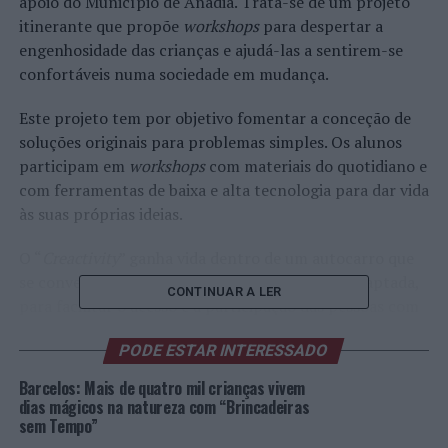
apoio do Município de Anadia. Trata-se de um projeto
itinerante que propõe
workshops
para despertar a
engenhosidade das crianças e ajudá-las a sentirem-se
confortáveis numa sociedade em mudança.
Este projeto tem por objetivo fomentar a conceção de
soluções originais para problemas simples. Os alunos
participam em
workshops
com materiais do quotidiano e
com ferramentas de baixa e alta tecnologia para dar vida
às suas próprias ideias.
O “
Creactivity
” ganha vida dentro de um autocarro que
se converte numa unidade móvel totalmente adaptada,
CONTINUAR A LER
para facilitar o acesso e a participação das pessoas com
mobilidade reduzida. O veículo está equipado por dentro
PODE ESTAR INTERESSADO
com bancos, mesas de trabalho e diversas provas
preparadas para os alunos realizarem.
Barcelos: Mais de quatro mil crianças vivem
dias mágicos na natureza com “Brincadeiras
O espaço dispõe de várias áreas para implementar
sem Tempo”
diferentes habilidades: a zona da Mecânica, com espaços