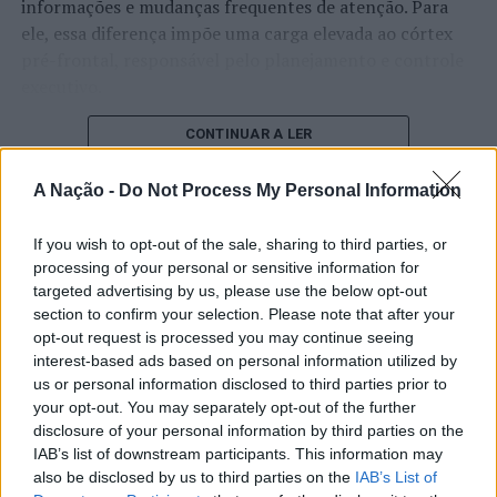
informações e mudanças frequentes de atenção. Para
ele, essa diferença impõe uma carga elevada ao córtex
pré-frontal, responsável pelo planejamento e controle
executivo.
O pesquisador afirma que plataformas digitais também
CONTINUAR A LER
estimulam continuamente o sistema de recompensa do
cérebro, favorecendo a fadiga mental, a dificuldade de
A Nação -
Do Not Process My Personal Information
manter a atenção e a procrastinação. Na sua visão,
ATUALIDADE
tarefas inacabadas permanecem ativas na memória e
If you wish to opt-out of the sale, sharing to third parties, or
“Millennium Estoril Open 2026”
aumentam a sensação de sobrecarga, enquanto o stress
processing of your personal or sensitive information for
targeted advertising by us, please use the below opt-out
prolongado pode elevar os níveis de cortisol e
regressou ao circuito ATP com
section to confirm your selection. Please note that after your
prejudicar o desempenho cognitivo.
vitória do francês Luca Van Assche
opt-out request is processed you may continue seeing
interest-based ads based on personal information utilized by
Fabiano de Abreu Agrela Rodrigues ressalta que não há
us or personal information disclosed to third parties prior to
Publicado
2 dias atrás
on
07/08/2026
evidências de que o ambiente digital provoque mudanças
Por
Ígor Lopes
your opt-out. You may separately opt-out of the further
genéticas na espécie humana. A adaptação observada,
disclosure of your personal information by third parties on the
afirma, ocorre por meio da neuroplasticidade, processo
IAB’s list of downstream participants. This information may
pelo qual os circuitos neurais se reorganizam em
also be disclosed by us to third parties on the
IAB’s List of