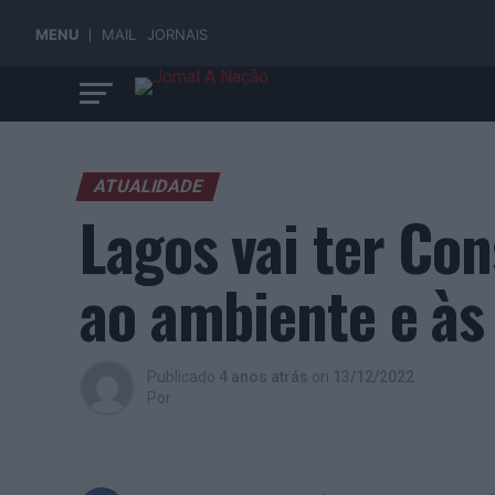
MENU
MAIL
JORNAIS
ATUALIDADE
Lagos vai ter Co
ao ambiente e às
Publicado
4 anos atrás
on
13/12/2022
Por