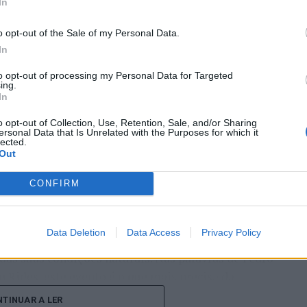
In
o opt-out of the Sale of my Personal Data.
In
edição do Esposende Nortada Kite Fest vai ser o
to opt-out of processing my Personal Data for Targeted
de vento e do mar. Integrado no circuito Nortada
ing.
In
 a foz do rio Cávado e o Parque Radical de
blico.
o opt-out of Collection, Use, Retention, Sale, and/or Sharing
ersonal Data that Is Unrelated with the Purposes for which it
lected.
ternacionais competem em diferentes vertentes de
Out
comunidade com concertos, DJ sets e atividades
CONFIRM
o Nortada Ocean Rides, circuito que em 2026 passa
o, Vila Nova de Milfontes e Ericeira.
Data Deletion
Data Access
Privacy Policy
 dos desportos de vento das comunidades costeiras,
das suas condições naturais. Nas palavras de Pedro
 Rides, este evento é o que mais precisa da
ão há kitesurf.
TINUAR A LER