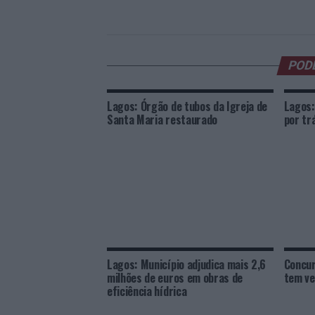
POD
Lagos: Órgão de tubos da Igreja de
Lagos:
Santa Maria restaurado
por tr
Lagos: Município adjudica mais 2,6
Concur
milhões de euros em obras de
tem v
eficiência hídrica