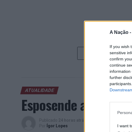
A Nação 
If you wish 
sensitive in
confirm you
continue se
information 
further disc
participants
Downstream 
ATUALIDADE
Esposende acolhe fes
Persona
Publicado
24 horas atrás
on
05/08/2026
I want t
Por
Ígor Lopes