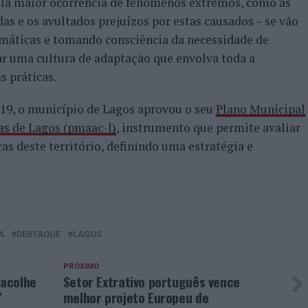
pela maior ocorrência de fenómenos extremos, como as
as e os avultados prejuízos por estas causados – se vão
limáticas e tomando consciência da necessidade de
iar uma cultura de adaptação que envolva toda a
s práticas.
19, o município de Lagos aprovou o seu
Plano Municipal
as de Lagos (pmaac-l)
, instrumento que permite avaliar
cas deste território, definindo uma estratégia e
A
DESTAQUE
LAGOS
PRÓXIMO
 acolhe
Setor Extrativo português vence
”
melhor projeto Europeu de