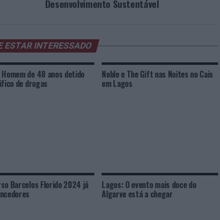
Desenvolvimento Sustentável
E ESTAR INTERESSADO
 Homem de 48 anos detido
Noble e The Gift nas Noites no Cais
áfico de drogas
em Lagos
so Barcelos Florido 2024 já
Lagos: O evento mais doce do
encedores
Algarve está a chegar