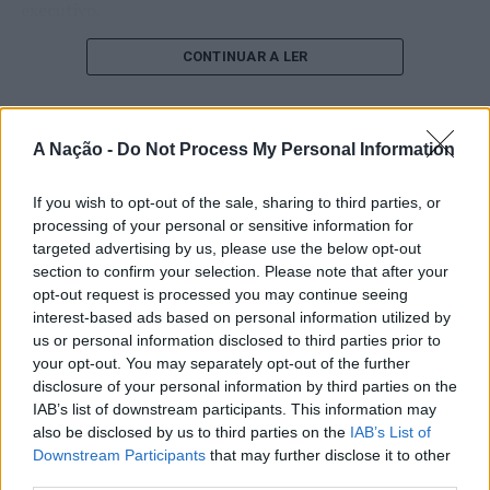
executivo.
O pesquisador afirma que plataformas digitais também
CONTINUAR A LER
estimulam continuamente o sistema de recompensa do
cérebro, favorecendo a fadiga mental, a dificuldade de
manter a atenção e a procrastinação. Na sua visão,
A Nação -
Do Not Process My Personal Information
ATUALIDADE
tarefas inacabadas permanecem ativas na memória e
“Millennium Estoril Open 2026”
aumentam a sensação de sobrecarga, enquanto o stress
If you wish to opt-out of the sale, sharing to third parties, or
prolongado pode elevar os níveis de cortisol e
regressou ao circuito ATP com
processing of your personal or sensitive information for
prejudicar o desempenho cognitivo.
vitória do francês Luca Van Assche
targeted advertising by us, please use the below opt-out
section to confirm your selection. Please note that after your
Fabiano de Abreu Agrela Rodrigues ressalta que não há
opt-out request is processed you may continue seeing
Publicado
3 dias atrás
on
07/08/2026
evidências de que o ambiente digital provoque mudanças
interest-based ads based on personal information utilized by
Por
Ígor Lopes
genéticas na espécie humana. A adaptação observada,
us or personal information disclosed to third parties prior to
your opt-out. You may separately opt-out of the further
afirma, ocorre por meio da neuroplasticidade, processo
disclosure of your personal information by third parties on the
pelo qual os circuitos neurais se reorganizam em
IAB’s list of downstream participants. This information may
resposta às experiências.
O “Millennium Estoril Open 2026” decorreu entre os
also be disclosed by us to third parties on the
IAB’s List of
dias 18 e 26 de julho, no Clube de Ténis do Estoril, em
Downstream Participants
that may further disclose it to other
“O principal desafio é preservar a capacidade de reflexão
Cascais, a oeste de Lisboa, assinalando o regresso da
third parties.