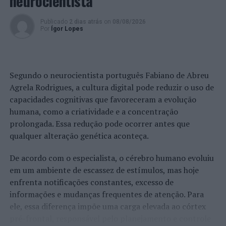
neurocientista
TÓPICOS RELACIONADOS:
BELAS
CRIMINALIDADE
DESTAQUE
PSP
Publicado
2 dias atrás
on
08/08/2026
Por
Ígor Lopes
PRÓXIMO
Distrito de Lisboa: PSP faz 112 detenções no último fim
de semana
Segundo o neurocientista português Fabiano de Abreu
NÃO PERCA
Lisboa: Onze detidos na Operação Quinta Limpa
Agrela Rodrigues, a cultura digital pode reduzir o uso de
capacidades cognitivas que favoreceram a evolução
humana, como a criatividade e a concentração
prolongada. Essa redução pode ocorrer antes que
qualquer alteração genética aconteça.
De acordo com o especialista, o cérebro humano evoluiu
em um ambiente de escassez de estímulos, mas hoje
enfrenta notificações constantes, excesso de
informações e mudanças frequentes de atenção. Para
ele, essa diferença impõe uma carga elevada ao córtex
pré-frontal, responsável pelo planejamento e controle