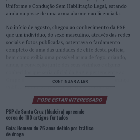
Uniforme e Condução Sem Habilitação Legal, estando
ainda na posse de uma arma alarme não licenciada.
No início de agosto, chegou ao conhecimento da PSP
que um indivíduo, do sexo masculino, através das redes
sociais e fotos publicadas, ostentava o fardamento
completo de uma das unidades de elite desta polícia,
bem como exibia uma possível arma de fogo, criando,
ainda, a convicção junto dos seus vizinhos e alguns
conhecidos que seria oficial da PSP e pertencente ao
Grupo de Operações Especiais da Polícia de Segurança
CONTINUAR A LER
Pública. Perante a notícia do crime, os Polícias
prontamente encetaram diligências para apurar a
PODE ESTAR INTERESSADO
identificação do suspeito e reunir a prova necessária
para apurar a responsabilidade criminal
PSP de Santa Cruz (Madeira) apreende
cerca de 100 artigos furtados
No dia da detenção, os Polícias, devidamente munidos
Gaia: Homem de 26 anos detido por tráfico
de mandados judiciais, procederam à abordagem do
de droga
suspeito, que conduzia uma viatura sem para tal estar