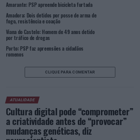
Amarante: PSP apreende bicicleta furtada
legalmente habilitado, efetuando a sua detenção e, nas
diligências subsequentes e com vista à obtenção de
Amadora: Dois detidos por posse de arma de
prova no âmbito do inquérito em investigação, foi dado
fogo, resistência e coação
cumprimento ao Mandado de Busca Domiciliária onde,
Viana do Castelo: Homem de 49 anos detido
na residência do suspeito, foi possível localizar e
por tráfico de drogas
apreender diversas insígnias e peças de fardamento
Porto: PSP faz apreensões a cidadãos
habitualmente usadas pelos operacionais da PSP, bem
romenos
com uma pistola de alarme, conseguindo, assim, obter a
correspondência com as fotografias publicadas nas
CLIQUE PARA COMENTAR
redes sociais.
O detido foi presente perante o Tribunal Judicial da
Comarca de Loures, libertado, tendo-lhe ainda sido
ATUALIDADE
aplicada a medida de coação de Termo de Identidade e
Cultura digital pode “comprometer”
Residência com vista a dar continuidade às restantes
diligências processuais.
a criatividade antes de “provocar”
mudanças genéticas, diz
Foto: PSP.