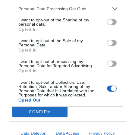
profunda em um contexto marcado pela abundância de
competição ao circuito “ATP Tour” na categoria “ATP
informações e pela rápida evolução tecnológica. O
Personal Data Processing Opt Outs
250”, depois de, na edição anterior, ter integrado o
potencial cognitivo humano permanece, mas o seu
circuito “Challenger”. O francês Luca Van Assche
I want to opt-out of the Sharing of my
desenvolvimento depende de como o cérebro é
conquistou o primeiro título ATP da carreira ao
personal data.
Opted In
exercitado no cotidiano”, finalizou Fabiano de Abreu
derrotar o belga Alexander Blockx na final, encerrando
Agrela Rodrigues.
uma edição marcada pela elevada competitividade, pela
I want to opt-out of the Sale of my
Personal Data.
forte presença de tenistas portugueses e pela projeção
Ígor Lopes
Opted In
internacional do evento.
I want to opt-out of processing my
Personal Data for Targeted Advertising.
O torneio arrancou com a fase de qualificação, nos dias
Opted In
18 e 19 de julho, reunindo dezenas de atletas em busca
de um lugar no quadro principal. A cerimónia de
I want to opt-out of Collection, Use,
Retention, Sale, and/or Sharing of my
CONTINUAR A LER
abertura contou com a presença do presidente da
Personal Data that Is Unrelated with the
Purposes for which it was collected.
Câmara Municipal de Cascais, Nuno Piteira Lopes,
Opted Out
acompanhado pelo executivo municipal, assinalando o
início de uma competição que voltou a colocar o
CONFIRM
ATUALIDADE
concelho no centro do calendário internacional do
Castelo Branco: “Bienal
ténis.
Internacional de Artes e Ofícios”
Data Deletion
Data Access
Privacy Policy