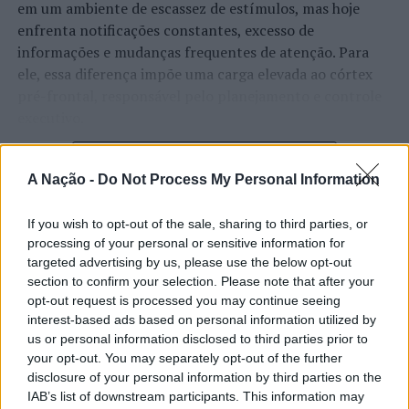
em um ambiente de escassez de estímulos, mas hoje
enfrenta notificações constantes, excesso de
informações e mudanças frequentes de atenção. Para
ele, essa diferença impõe uma carga elevada ao córtex
pré-frontal, responsável pelo planejamento e controle
executivo.
O pesquisador afirma que plataformas digitais também
CONTINUAR A LER
estimulam continuamente o sistema de recompensa do
A Nação -
Do Not Process My Personal Information
cérebro, favorecendo a fadiga mental, a dificuldade de
manter a atenção e a procrastinação. Na sua visão,
If you wish to opt-out of the sale, sharing to third parties, or
ATUALIDADE
tarefas inacabadas permanecem ativas na memória e
processing of your personal or sensitive information for
“Millennium Estoril Open 2026”
targeted advertising by us, please use the below opt-out
aumentam a sensação de sobrecarga, enquanto o stress
section to confirm your selection. Please note that after your
prolongado pode elevar os níveis de cortisol e
regressou ao circuito ATP com
opt-out request is processed you may continue seeing
prejudicar o desempenho cognitivo.
vitória do francês Luca Van Assche
interest-based ads based on personal information utilized by
us or personal information disclosed to third parties prior to
Fabiano de Abreu Agrela Rodrigues ressalta que não há
your opt-out. You may separately opt-out of the further
Publicado
3 dias atrás
on
07/08/2026
evidências de que o ambiente digital provoque mudanças
disclosure of your personal information by third parties on the
Por
Ígor Lopes
genéticas na espécie humana. A adaptação observada,
IAB’s list of downstream participants. This information may