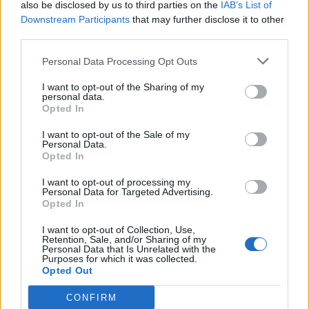
afirma, ocorre por meio da neuroplasticidade, processo
also be disclosed by us to third parties on the
IAB’s List of
Downstream Participants
that may further disclose it to other
pelo qual os circuitos neurais se reorganizam em
third parties.
resposta às experiências.
O “Millennium Estoril Open 2026” decorreu entre os
dias 18 e 26 de julho, no Clube de Ténis do Estoril, em
Personal Data Processing Opt Outs
“O principal desafio é preservar a capacidade de reflexão
Cascais, a oeste de Lisboa, assinalando o regresso da
profunda em um contexto marcado pela abundância de
I want to opt-out of the Sharing of my
competição ao circuito “ATP Tour” na categoria “ATP
personal data.
informações e pela rápida evolução tecnológica. O
250”, depois de, na edição anterior, ter integrado o
Opted In
potencial cognitivo humano permanece, mas o seu
circuito “Challenger”. O francês Luca Van Assche
desenvolvimento depende de como o cérebro é
I want to opt-out of the Sale of my
conquistou o primeiro título ATP da carreira ao
Personal Data.
exercitado no cotidiano”, finalizou Fabiano de Abreu
derrotar o belga Alexander Blockx na final, encerrando
Opted In
Agrela Rodrigues.
uma edição marcada pela elevada competitividade, pela
I want to opt-out of processing my
forte presença de tenistas portugueses e pela projeção
Personal Data for Targeted Advertising.
Ígor Lopes
Opted In
internacional do evento.
I want to opt-out of Collection, Use,
O torneio arrancou com a fase de qualificação, nos dias
Retention, Sale, and/or Sharing of my
Personal Data that Is Unrelated with the
18 e 19 de julho, reunindo dezenas de atletas em busca
Purposes for which it was collected.
de um lugar no quadro principal. A cerimónia de
Opted Out
CONTINUAR A LER
abertura contou com a presença do presidente da
CONFIRM
Câmara Municipal de Cascais, Nuno Piteira Lopes,