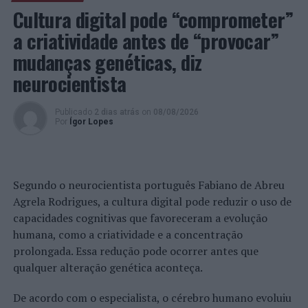
Escultura em Portugal 1940/1980 – Rui Mário
Cultura digital pode “comprometer”
Gonçalves; jornais e publicações diversas. Faleceu em
a criatividade antes de “provocar”
2015, em Lisboa.
mudanças genéticas, diz
A exposição pode ser visitada de terça a sexta-feira, das
neurocientista
10h00 às 17h00, e aos sábados, domingos e feriados, das
10h00 às 12h30 e das 14h00 às 17h30.
Publicado
2 dias atrás
on
08/08/2026
Por
Ígor Lopes
Foto: CMB.
TÓPICOS RELACIONADOS:
ARTESANATO
BARCELOS
CARLOS BARROCO
DESTAQUE
EXPOSIÇÃO
Segundo o neurocientista português Fabiano de Abreu
MUSEU DE OLARIA
Agrela Rodrigues, a cultura digital pode reduzir o uso de
capacidades cognitivas que favoreceram a evolução
PRÓXIMO
XXV Festival de Bandas em Castro Marim
humana, como a criatividade e a concentração
prolongada. Essa redução pode ocorrer antes que
NÃO PERCA
Ser Líder ou seguidor? ‘Portugal Agora’ debate o nosso
qualquer alteração genética aconteça.
papel na nova economia global
De acordo com o especialista, o cérebro humano evoluiu