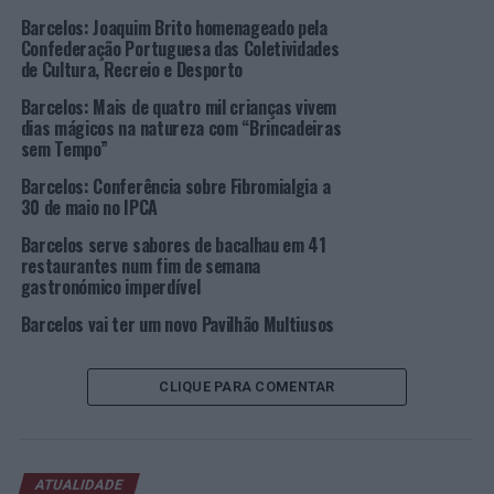
alguma documentação visual que realizou durante as
Barcelos: Joaquim Brito homenageado pela
visitas que fazia aos artesãos. A sua dedicação ao
Confederação Portuguesa das Coletividades
artesanato português resultou, para além da
de Cultura, Recreio e Desporto
constituição de uma coleção composta sobretudo por
Barcelos: Mais de quatro mil crianças vivem
figurado de barro, num conjunto de textos, exposições,
dias mágicos na natureza com “Brincadeiras
fotografias e vídeos que, hoje, constituem valiosos
sem Tempo”
documentos textuais e visuais sobre esta área.
Barcelos: Conferência sobre Fibromialgia a
30 de maio no IPCA
Carlos Barroco (1946-2015)
Barcelos serve sabores de bacalhau em 41
restaurantes num fim de semana
Nasceu em Lisboa, em 1946, cidade onde viveu e
gastronómico imperdível
trabalhou. Frequentou a Escola de Artes António Arroio
e, em 1988, foi bolseiro da S.E.C.. Encontra-se
Barcelos vai ter um novo Pavilhão Multiusos
representado na coleção da Caixa Geral de Depósitos e
em coleções particulares em Portugal e no estrangeiro.
CLIQUE PARA COMENTAR
Ao longo da sua carreira, realizou exposições no país e
no estrangeiro, como por exemplo em Bruxelas, Bélgica
e Itália. Está citado nas seguintes monografias:
Dictionary Portuguese Paintings – Tanock
; Pintura e
ATUALIDADE