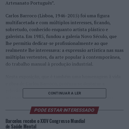
Artesanato Português”.
Carlos Barroco (Lisboa, 1946-2015) foi uma figura
multifacetada e com múltiplos interesses, ficando,
sobretudo, conhecido enquanto artista plástico e
galerista. Em 1985, fundou a galeria Novo Século, que
lhe permitiu dedicar-se profissionalmente ao que
realmente lhe interessava: a expressão artística nas suas
múltiplas vertentes, da arte popular à contemporânea,
do trabalho manual à produção industrial.
Nesta exposição, que é também uma homenagem à vida
e obra de Carlos Barroco, procura-se destacar a
relevância do seu contributo para o campo do
CONTINUAR A LER
artesanato português, salientando a validade da sua
abordagem e perspetiva. Dá-se a conhecer uma parte
PODE ESTAR INTERESSADO
significativa da sua coleção de figurado de barro, a par
de um pequeno conjunto de obras por si produzidas –
Barcelos recebe o XXIV Congresso Mundial
onde se detetam claras referências à arte popular – e de
de Saúde Mental