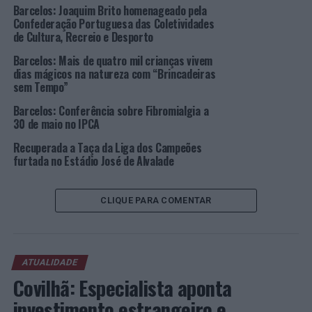
Barcelos: Joaquim Brito homenageado pela
excelentes condições para o convívio e a prática
Confederação Portuguesa das Coletividades
desportiva. É importante e decisivo darmos
de Cultura, Recreio e Desporto
oportunidades aos mais novos para que tenham um
Barcelos: Mais de quatro mil crianças vivem
futuro melhor, e o desporto é fundamental para o
dias mágicos na natureza com “Brincadeiras
equilíbrio da pessoa humana”, referiu o edil.
sem Tempo”
Barcelos: Conferência sobre Fibromialgia a
30 de maio no IPCA
Pormenores
do recinto
Recuperada a Taça da Liga dos Campeões
furtada no Estádio José de Alvalade
de jogo
(Foto: CMB)
Visivelmente feliz estava o presidente da Junta, José
CLIQUE PARA COMENTAR
Batista, que agradeceu à população de Fragoso e
enalteceu a concretização deste sonho: “sonhávamos
ter condições para trabalhar mais e melhor, um sonho
que muitos esperaram e poucos acreditaram é hoje uma
ATUALIDADE
realidade. Quando uma instituição com quase seis
Covilhã: Especialista aponta
décadas se mantém resiliente, ativa, viva e com
investimento estrangeiro e
capacidade de lutar então a concretização desse sonho