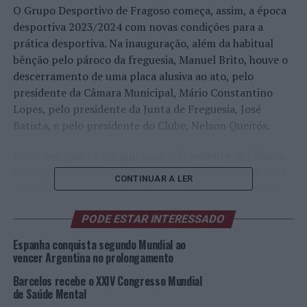
O Grupo Desportivo de Fragoso começa, assim, a época
desportiva 2023/2024 com novas condições para a
prática desportiva. Na inauguração, além da habitual
bênção pelo pároco da freguesia, Manuel Brito, houve o
descerramento de uma placa alusiva ao ato, pelo
presidente da Câmara Municipal, Mário Constantino
Lopes, pelo presidente da Junta de Freguesia, José
Batista, e pelo presidente do Clube, Nelson Queirós.
Convidado para a inauguração, o Presidente da Câmara
Municipal de Barcelos enalteceu a iniciativa, “uma obra
CONTINUAR A LER
que nasceu da congregação de várias vontades, dando
voz às aspirações do Grupo Desportivo que queria
PODE ESTAR INTERESSADO
melhores condições para a prática do desporto”, e que
contou com a parceria da Junta, do Município e de todos
Espanha conquista segundo Mundial ao
os empresários, populares e habitantes de Fragoso.
vencer Argentina no prolongamento
“Para desenvolver uma freguesia e um concelho tem de
Barcelos recebe o XXIV Congresso Mundial
ser desta forma – participação e envolvimento de todos
de Saúde Mental
num objetivo comum que, neste caso, foi a criação de