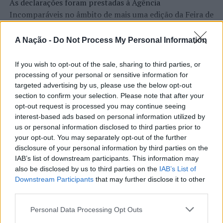
As declarações foram prestadas à Agência
Incomparáveis no âmbito de mais uma edição da Feira de
Fotos: CMB.
São Tiago, que decorreu entre os dias 16 e 26 de julho,
na Covilhã, sendo considerada um dos mais antigos
A Nação -
Do Not Process My Personal Information
TÓPICOS RELACIONADOS:
BARCELOS
DESTAQUE
certames populares de Portugal. Com origens medievais
FRAGOSO
FUTEBOL
INAUGURAÇÃO
e realizada anualmente na “Cidade Neve”, a feira conjuga
If you wish to opt-out of the sale, sharing to third parties, or
MÁRIO CONSTANTINO
CONTINUAR A LER
tradição, atividade económica, comércio, gastronomia,
processing of your personal or sensitive information for
PRÓXIMO
animação cultural e divulgação empresarial,
targeted advertising by us, please use the below opt-out
Viseu: PSP faz seis detenções entre 26 de setembro e
section to confirm your selection. Please note that after your
constituindo um dos principais momentos de promoção
02 de outubro
opt-out request is processed you may continue seeing
do município e da Beira Interior.
ATUALIDADE
interest-based ads based on personal information utilized by
NÃO PERCA
Rio de Janeiro: Governo do Estado
Sintra: Casa Mantero acolhe exposição “Memória:
us or personal information disclosed to third parties prior to
Para António Carlos, o crescimento alcançado ao longo
Totalitarismo na Europa”
your opt-out. You may separately opt-out of the further
propõe parceria com a FUNCEX para
dos últimos anos representa o cumprimento dos
disclosure of your personal information by third parties on the
objetivos que traçou quando iniciou o seu percurso no
“reforçar inteligência sobre
IAB’s list of downstream participants. This information may
setor imobiliário. O empresário considera que o
also be disclosed by us to third parties on the
IAB’s List of
comércio exterior”
reconhecimento conquistado resulta da proximidade
Downstream Participants
that may further disclose it to other
third parties.
com a comunidade e da capacidade de apoiar não apenas
Publicado
1 hora atrás
on
06/08/2026
compradores e vendedores, mas também iniciativas
Por
Ígor Lopes
Personal Data Processing Opt Outs
locais e projetos de desenvolvimento regional. Segundo