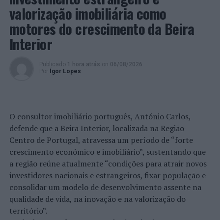
valorização imobiliária como
merece ser celebrado”. O autarca local não poupou nos
agradecimentos: “Muito obrigado ao Sr. Presidente e ao
motores do crescimento da Beira
seu Executivo; os senhores vão também ficar na história
Interior
do Clube Desportivo de Fragoso, pois foi a Câmara,
presidida por si, que nos ajudou a concretizar esta obra,
Publicado
1 hora atrás
on
06/08/2026
o nosso bem-haja e eterna gratidão. Isto não é uma
Por
Ígor Lopes
vitória da Junta de Freguesia, não é uma vitória da
Direção do Grupo Desportivo de Fragoso, é uma vitória
de todos aqueles que, de alguma forma, contribuíram
O consultor imobiliário português, António Carlos,
para esta realidade”, finalizou José Batista.
defende que a Beira Interior, localizada na Região
Por seu lado, o presidente da coletividade, Nelson
Centro de Portugal, atravessa um período de “forte
Queirós, assinalou que a concretização da obra é “fruto
crescimento económico e imobiliário”, sustentando que
da dedicação de toda a comunidade”, e destacou que
a região reúne atualmente “condições para atrair novos
“sem o esforço de todos não seria possível estar a fazer
investidores nacionais e estrangeiros, fixar população e
a inauguração das obras e do novo relvado sintético”.
consolidar um modelo de desenvolvimento assente na
qualidade de vida, na inovação e na valorização do
A jornada terminou com um jogo das velhas guardas da
território”.
casa com uma equipa do Município.