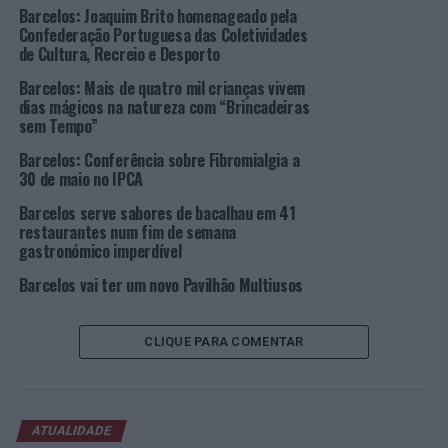
Barcelos: Joaquim Brito homenageado pela
especial dos jovens que participaram no evento da Casa
Confederação Portuguesa das Coletividades
da Juventude – Arte em Movimento, garantindo “que a
de Cultura, Recreio e Desporto
festa nunca para e a energia está sempre em alta em
Barcelos: Mais de quatro mil crianças vivem
todas as horas douradas”, afirma o Município.
dias mágicos na natureza com “Brincadeiras
sem Tempo”
Programação completa:
Barcelos: Conferência sobre Fibromialgia a
5 de julho:
30 de maio no IPCA
Barcelos serve sabores de bacalhau em 41
Demure | Arte em Movimento
restaurantes num fim de semana
gastronómico imperdível
Jasmin
Barcelos vai ter um novo Pavilhão Multiusos
Alfonsys
CLIQUE PARA COMENTAR
12 de julho:
Lara Guimarães | Arte em Movimento
ATUALIDADE
Birds Are Inside