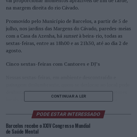
vai proporcionar momentos aprazíveis de fim de tarde,
na margem direita do rio Cávado.
Promovido pelo Município de Barcelos, a partir de 5 de
julho, nos jardins das Margens do Cávado, paredes-meias
com a Casa da Azenha, há
sunset
à beira-rio, todas as
sextas-feiras, entre as 18h00 e as 21h30, até ao dia 2 de
agosto.
Cinco sextas-feiras com Cantores e DJ’s
Nessas sextas-feiras, em ambiente descontraído e
paisagem deslumbrante, quem se deslocar ao local pode
desfrutar de uma seleção de DJ’s, artistas e produtores
CONTINUAR A LER
locais, que prometem a trilha sonora perfeita para
acompanhar o pôr do sol.
PODE ESTAR INTERESSADO
No “
By the River | Barcelos Sunset 2024
”, poderá ouvir
Barcelos recebe o XXIV Congresso Mundial
diversos estilos musicais, contando com músicos de
de Saúde Mental
Barcelos e da região, bem como com a participação