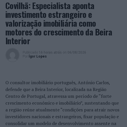
Covilhã: Especialista aponta
Tiago Cruz
investimento estrangeiro e
valorização imobiliária como
19 de julho:
motores do crescimento da Beira
Caravana | Arte em Movimento
Interior
Inah
Publicado
16 horas atrás
on
06/08/2026
Por
Ígor Lopes
Miguel Soares
26 de julho:
O consultor imobiliário português, António Carlos,
Nada Ético | Arte em Movimento
defende que a Beira Interior, localizada na Região
Centro de Portugal, atravessa um período de “forte
Fuse
crescimento económico e imobiliário”, sustentando que
a região reúne atualmente “condições para atrair novos
Rafman
investidores nacionais e estrangeiros, fixar população e
2 de agosto:
consolidar um modelo de desenvolvimento assente na