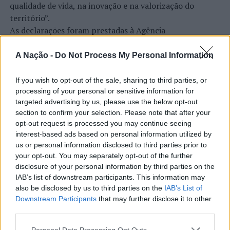
qualidade de vida, na inovação e na valorização do
BlueTonic | Arte em Movimento (vencedores)
território”.
As declarações foram prestadas à Agência
Sebastião Antunes
Incomparáveis no âmbito de mais uma edição da Feira de
São Tiago, que decorreu entre os dias 16 e 26 de julho,
A Nação -
Do Not Process My Personal Information
DJ Viktor Soul.
na Covilhã, sendo considerada um dos mais antigos
certames populares de Portugal. Com origens medievais
If you wish to opt-out of the sale, sharing to third parties, or
Imagem: CMB.
e realizada anualmente na “Cidade Neve”, a feira conjuga
processing of your personal or sensitive information for
CONTINUAR A LER
targeted advertising by us, please use the below opt-out
tradição, atividade económica, comércio, gastronomia,
TÓPICOS RELACIONADOS:
BARCELOS
BY THE RIVER
section to confirm your selection. Please note that after your
animação cultural e divulgação empresarial,
DESTAQUE
LAZER
opt-out request is processed you may continue seeing
constituindo um dos principais momentos de promoção
interest-based ads based on personal information utilized by
PRÓXIMO
do município e da Beira Interior.
us or personal information disclosed to third parties prior to
PSP entrega equipamento de som aprendido a IPSS da
ATUALIDADE
your opt-out. You may separately opt-out of the further
Nazaré
Rio de Janeiro: Governo do Estado
Para António Carlos, o crescimento alcançado ao longo
disclosure of your personal information by third parties on the
propõe parceria com a FUNCEX para
dos últimos anos representa o cumprimento dos
NÃO PERCA
IAB’s list of downstream participants. This information may
Voleibol de Praia: Barcelos recebe 2ª etapa do Circuito
objetivos que traçou quando iniciou o seu percurso no
also be disclosed by us to third parties on the
IAB’s List of
“reforçar inteligência sobre
Lipton Kombucha
Downstream Participants
that may further disclose it to other
setor imobiliário. O empresário considera que o
comércio exterior”
third parties.
reconhecimento conquistado resulta da proximidade
com a comunidade e da capacidade de apoiar não apenas
Personal Data Processing Opt Outs