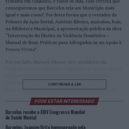
trabalha em conjunto, e todos os dias, com certeza que
conseguiremos que Barcelos seja um Município mais
igual e mais coeso”. Foi desta forma que o vereador do
Pelouro da Ação Social, António Ribeiro, assinalou, hoje,
na Biblioteca Municipal, a apresentação pública da obra
“Intervenção do Direito na Violência Doméstica –
Manual de Boas-Práticas para Advogados/as no Apoio à
Pessoa Vítima”.
Por seu lado, Manuel Albano, vice-presidente da
Comissão para a Cidadania e Igualdade de Género, frisou
que um dos princípios basilares na intervenção em
violência doméstica é “a forma que nós próprios
CONTINUAR A LER
sentimos e qualificamos um ato de violência, porque
quando temos um preconceito acabaremos por fazer
PODE ESTAR INTERESSADO
asneira”. Manuel Albano sublinhou, também, que “é
preciso saber muito bem o que se está a fazer quando se
Barcelos recebe o XXIV Congresso Mundial
lida com vítimas de violência”, realçando que não se
de Saúde Mental
“pode ter ações voluntaristas na base do «eu acho que»
Barcelos: Joaquim Brito homenageado pela