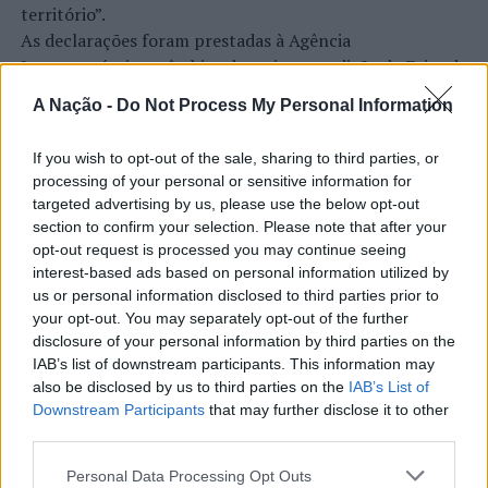
prevê a construção e publicação de uma ferramenta
território”.
documental dirigida a juristas e advogados/as sobre
As declarações foram prestadas à Agência
boas-práticas de intervenção do Direito na área da
Incomparáveis no âmbito de mais uma edição da Feira de
Violência Doméstica.
São Tiago, que decorreu entre os dias 16 e 26 de julho,
A Nação -
Do Not Process My Personal Information
na Covilhã, sendo considerada um dos mais antigos
O projeto assenta no paradigma da intervenção em rede
certames populares de Portugal. Com origens medievais
e, nesse sentido, conta com um conjunto de entidades
If you wish to opt-out of the sale, sharing to third parties, or
e realizada anualmente na “Cidade Neve”, a feira conjuga
processing of your personal or sensitive information for
parceiras, formais e informais, para desenvolver as suas
CONTINUAR A LER
tradição, atividade económica, comércio, gastronomia,
targeted advertising by us, please use the below opt-out
atividades, tais como: Câmara Municipal de Barcelos,
animação cultural e divulgação empresarial,
section to confirm your selection. Please note that after your
Ministério Público da Comarca de Braga; PSP de
constituindo um dos principais momentos de promoção
opt-out request is processed you may continue seeing
Barcelos; GNR de Barcelinhos; Delegação de Barcelos da
do município e da Beira Interior.
interest-based ads based on personal information utilized by
ATUALIDADE
Ordem dos Advogados; Hospital Santa Maria Maior de
us or personal information disclosed to third parties prior to
Rio de Janeiro: Governo do Estado
Barcelos, E.P.E.; ACES – Cávado III Barcelos / Esposende;
your opt-out. You may separately opt-out of the further
Para António Carlos, o crescimento alcançado ao longo
Comissão de Proteção de Crianças e Jovens de Barcelos;
disclosure of your personal information by third parties on the
propõe parceria com a FUNCEX para
dos últimos anos representa o cumprimento dos
IAB’s list of downstream participants. This information may
Direção-Geral de Reinserção Social e Serviços Prisionais
objetivos que traçou quando iniciou o seu percurso no
“reforçar inteligência sobre
also be disclosed by us to third parties on the
IAB’s List of
– Equipa do Cávado; e Núcleo Local de Inserção de
setor imobiliário. O empresário considera que o
Downstream Participants
that may further disclose it to other
comércio exterior”
Barcelos e a SOPRO.
reconhecimento conquistado resulta da proximidade
third parties.
com a comunidade e da capacidade de apoiar não apenas
Foto: CMB.
Publicado
10 horas atrás
on
06/08/2026
Personal Data Processing Opt Outs
compradores e vendedores, mas também iniciativas
Por
Ígor Lopes