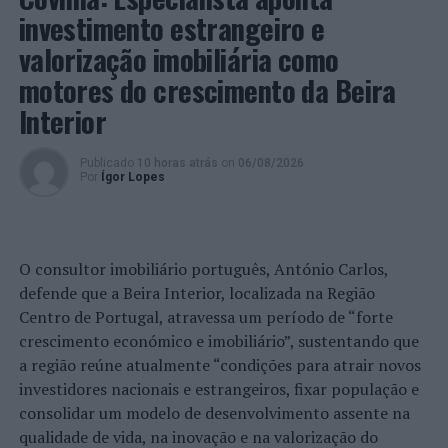
sido aprovado com início efetivo a 26/12/2019.
investimento estrangeiro e
valorização imobiliária como
Trata-se de um projeto que assume um serviço
especializado de intervenção na área da promoção da
motores do crescimento da Beira
Igualdade e da Não Discriminação, com particular
Interior
destaque para a intervenção no fenómeno da Violência
Doméstica, privilegiando o trabalho em rede e em
Publicado
10 horas atrás
on
06/08/2026
parceria.
Por
Ígor Lopes
O Projeto SER IGUAL comporta três grandes atividades:
EAVVD – Espaço de Atendimento a Vítimas de Violência
Doméstica, que disponibiliza um serviço de atendimento
O consultor imobiliário português, António Carlos,
especializado, confidencial e gratuito a vítimas de
defende que a Beira Interior, localizada na Região
violência doméstica; SER IGUALDADE – Atividade que
Centro de Portugal, atravessa um período de “forte
prevê o desenvolvimento de várias Ações de
crescimento económico e imobiliário”, sustentando que
sensibilização e/ou Seminários e/ou Campanhas sobre
a região reúne atualmente “condições para atrair novos
Igualdade e Não Discriminação, em geral, e sobre
investidores nacionais e estrangeiros, fixar população e
Violência Doméstica, em particular, dirigidas à
consolidar um modelo de desenvolvimento assente na
comunidade barcelense; e SER JUSTIÇA – Atividade que
qualidade de vida, na inovação e na valorização do