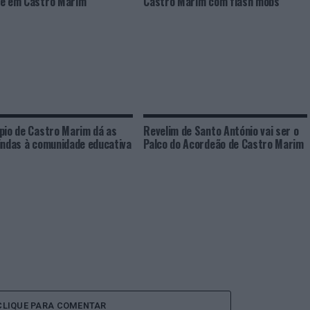
e em Castro Marim
Castro Marim com flash mobs
pio de Castro Marim dá as
Revelim de Santo António vai ser o
indas à comunidade educativa
Palco do Acordeão de Castro Marim
CLIQUE PARA COMENTAR