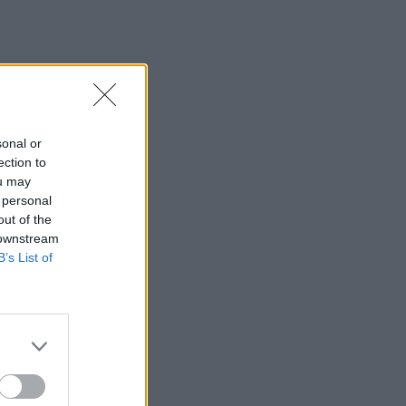
sonal or
ection to
ou may
 personal
out of the
 downstream
B’s List of