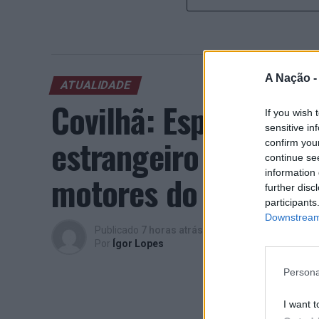
A Nação 
ATUALIDADE
Covilhã: Especialist
If you wish 
sensitive in
estrangeiro e valori
confirm you
continue se
information 
motores do crescimen
further disc
participants
Downstream 
Publicado
7 horas atrás
on
06/08/2026
Por
Ígor Lopes
Persona
I want t