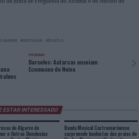
io da Junta de Freguesia do Azinhal e do Núcleo do
O MARIM
DESTAQUE
DUATLO
PRÓXIMO
Barcelos: Autarcas anseiam
tana
Ecomuseu do Neiva
 Brahms
E ESTAR INTERESSADO
resso do Algarve de
Banda Musical Castromarinense
mer e Outras Demências
surpreende banhistas das praias de