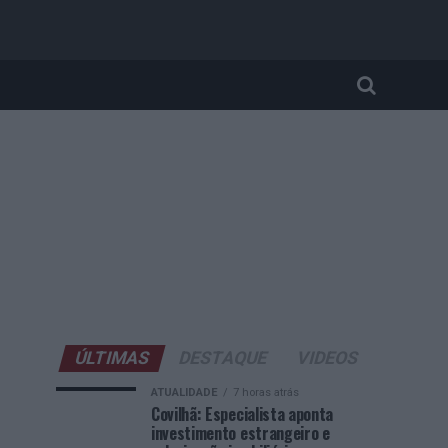
ÚLTIMAS
DESTAQUE
VIDEOS
ATUALIDADE
7 horas atrás
Covilhã: Especialista aponta
investimento estrangeiro e