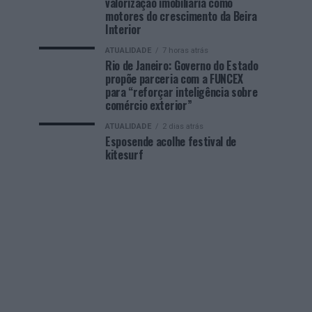
valorização imobiliária como
motores do crescimento da Beira
Interior
ATUALIDADE
7 horas atrás
Rio de Janeiro: Governo do Estado
propõe parceria com a FUNCEX
para “reforçar inteligência sobre
comércio exterior”
ATUALIDADE
2 dias atrás
Esposende acolhe festival de
kitesurf