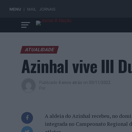
MENU
MAIL
JORNAIS
ATUALIDADE
Azinhal vive III 
Publicado
4 anos atrás
on
30/11/2022
Por
A aldeia do Azinhal recebeu, no domi
integrada no Campeonato Regional do 
atletas.