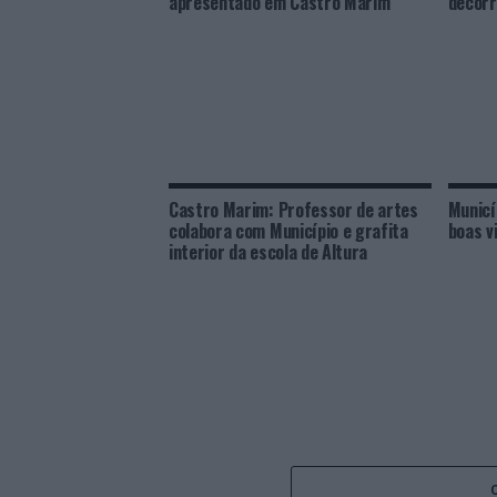
apresentado em Castro Marim
decorr
Castro Marim: Professor de artes
Municí
colabora com Município e grafita
boas v
interior da escola de Altura