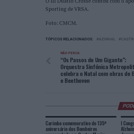
O III Duatlo Crosse contou com o apo
Sporting de VRSA.
Foto: CMCM.
TÓPICOS RELACIONADOS:
AZINHAL
CASTR
NÃO PERCA
“Os Passos de Um Gigante”:
Orquestra Sinfónica Metropoli
celebra o Natal com obras de
e Beethoven
POD
Carimbo comemorativo do 135º
I Cong
aniversário dos Bombeiros
Alzhei