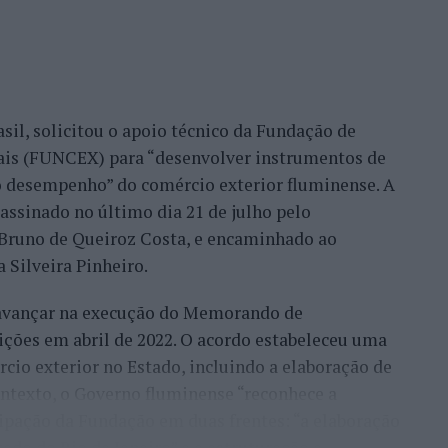
confiança demonstrada por clientes nacionais e
ade do país, mas inclusive outros países. Há
migo, já, com a minha equipa, para fazermos a
sil, solicitou o apoio técnico da Fundação de
móvel, para um desenvolvimento turístico”,
nais (FUNCEX) para “desenvolver instrumentos de
 desempenho” do comércio exterior fluminense. A
assinado no último dia 21 de julho pelo
rmação da habitação impulsionam o
, Bruno de Queiroz Costa, e encaminhado ao
 Silveira Pinheiro.
 avançar na execução do Memorando de
frisa que o mercado imobiliário da Beira Interior
ições em abril de 2022. O acordo estabeleceu uma
eiros, “nomeadamente do Brasil, França, Israel e
io exterior no Estado, incluindo a elaboração de
ontexto, o Governo fluminense “reconhece a
ocura resulta de uma tendência que antecipou ainda
ipação da Fundação em duas frentes: “a elaboração
icamente que Portugal se tornaria “um dos
do do Rio de Janeiro” e a estruturação e