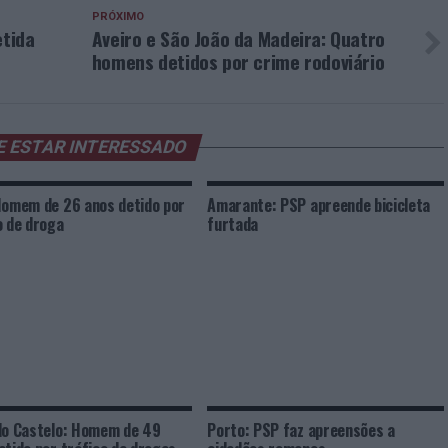
PRÓXIMO
etida
Aveiro e São João da Madeira: Quatro
homens detidos por crime rodoviário
E ESTAR INTERESSADO
Homem de 26 anos detido por
Amarante: PSP apreende bicicleta
o de droga
furtada
do Castelo: Homem de 49
Porto: PSP faz apreensões a