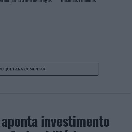
etido por tráfico de drogas
cidadãos romenos
CLIQUE PARA COMENTAR
a aponta investimento