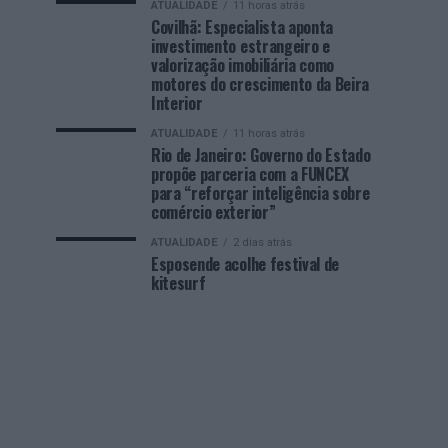
ATUALIDADE
11 horas atrás
Covilhã: Especialista aponta
investimento estrangeiro e
valorização imobiliária como
motores do crescimento da Beira
Interior
ATUALIDADE
11 horas atrás
Rio de Janeiro: Governo do Estado
propõe parceria com a FUNCEX
para “reforçar inteligência sobre
comércio exterior”
ATUALIDADE
2 dias atrás
Esposende acolhe festival de
kitesurf