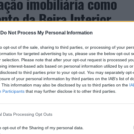
zação imobiliária como
to da Beira Interior
-
Do Not Process My Personal Information
to opt-out of the sale, sharing to third parties, or processing of your per
formation for targeted advertising by us, please use the below opt-out s
r selection. Please note that after your opt-out request is processed y
eing interest-based ads based on personal information utilized by us or
disclosed to third parties prior to your opt-out. You may separately opt-
 Carlos, defende que a Beira Interior, localizada
losure of your personal information by third parties on the IAB’s list of
um período de “forte crescimento económico e
. This information may also be disclosed by us to third parties on the
IA
úne atualmente “condições para atrair novos
Participants
that may further disclose it to other third parties.
xar população e consolidar um modelo de
ida, na inovação e na valorização do território”.
a Incomparáveis no âmbito de mais uma edição da
l Data Processing Opt Outs
dias 16 e 26 de julho, na Covilhã, sendo considerada
o opt-out of the Sharing of my personal data.
e Portugal. Com origens medievais e realizada