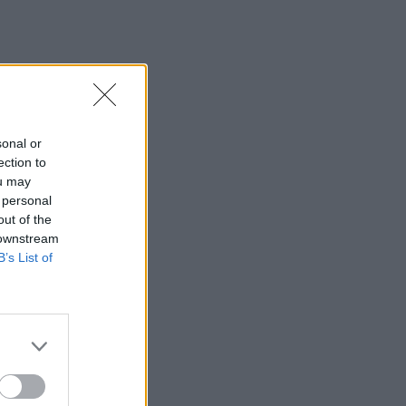
sonal or
ection to
ou may
 personal
out of the
 downstream
B’s List of