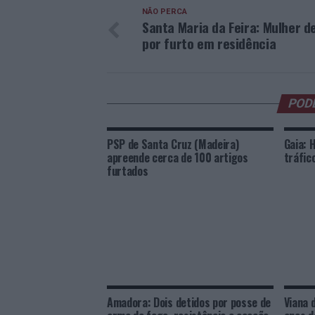
NÃO PERCA
Santa Maria da Feira: Mulher d
por furto em residência
POD
PSP de Santa Cruz (Madeira)
Gaia: 
apreende cerca de 100 artigos
tráfic
furtados
Amadora: Dois detidos por posse de
Viana 