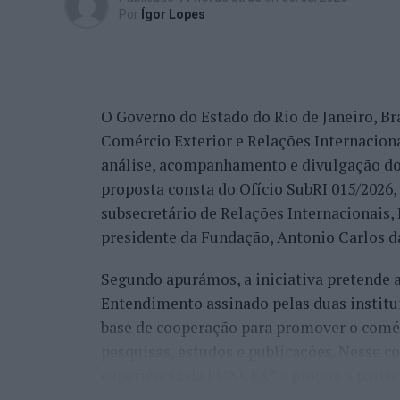
reconhecimento se reflete igualmente na 
Por
Ígor Lopes
internacionais.
“Nós estamos a conquistar não só cada cid
muitos países que vêm diretamente ter co
O Governo do Estado do Rio de Janeiro, Bra
venda do imóvel deles, para comprar um i
Comércio Exterior e Relações Internacio
revelou.
análise, acompanhamento e divulgação do
proposta consta do Ofício SubRI 015/2026, 
A procura internacional e a transfo
subsecretário de Relações Internacionais
“crescimento da região”
presidente da Fundação, Antonio Carlos da
Segundo apurámos, a iniciativa pretende
Além da procura nacional, António Carlos 
Entendimento assinado pelas duas institu
está também a captar investidores estrang
base de cooperação para promover o comérc
espanhóis”.
pesquisas, estudos e publicações. Nesse c
Na perspetiva deste profissional, esta pr
experiência da FUNCEX” e propõe a partic
durante a pandemia, quando defendeu publ
do “Panorama de Comércio Exterior do Esta