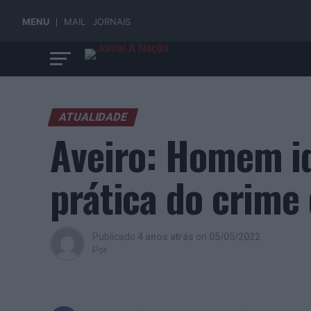
MENU
MAIL
JORNAIS
ATUALIDADE
Aveiro: Homem id
prática do crime
Publicado
4 anos atrás
on
05/05/2022
Por