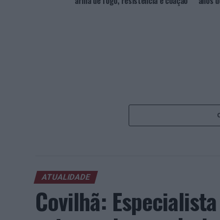
arma de fogo, resistência e coação
anos d
ATUALIDADE
Covilhã: Especialist