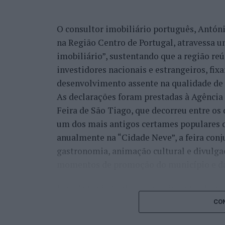
O consultor imobiliário português, António
na Região Centro de Portugal, atravessa 
imobiliário”, sustentando que a região re
investidores nacionais e estrangeiros, fi
desenvolvimento assente na qualidade de v
As declarações foram prestadas à Agênci
Feira de São Tiago, que decorreu entre os 
um dos mais antigos certames populares d
anualmente na “Cidade Neve”, a feira conj
gastronomia, animação cultural e divulga
momentos de promoção do município e da 
Para António Carlos, o crescimento alcan
cumprimento dos objetivos que traçou quan
CON
empresário considera que o reconhecimen