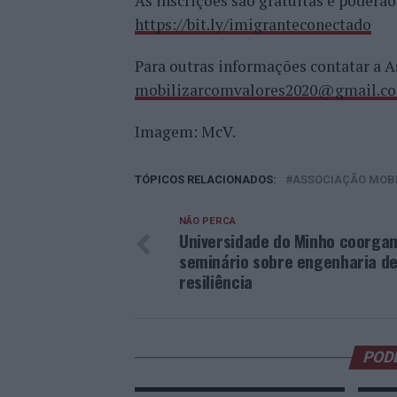
As inscrições são gratuitas e poderão
https://bit.ly/imigranteconectado
Para outras informações contatar a A
mobilizarcomvalores2020@gmail.c
Imagem: McV.
TÓPICOS RELACIONADOS:
ASSOCIAÇÃO MOBI
NÃO PERCA
Universidade do Minho coorgan
seminário sobre engenharia d
resiliência
POD