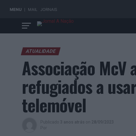
MENU
MAIL
JORNAIS
ATUALIDADE
Associação McV a
refugiados a usar
telemóvel
Publicado
3 anos atrás
on
28/09/2023
Por