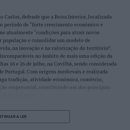
 Carlos, defende que a Beira Interior, localizada
um período de “forte crescimento económico e
úne atualmente “condições para atrair novos
xar população e consolidar um modelo de
ida, na inovação e na valorização do território”.
a Incomparáveis no âmbito de mais uma edição da
dias 16 e 26 de julho, na Covilhã, sendo considerada
e Portugal. Com origens medievais e realizada
uga tradição, atividade económica, comércio,
ção empresarial, constituindo um dos principais
Beira Interior.
çado ao longo dos últimos anos representa o
do iniciou o seu percurso no setor imobiliário. O
TINUAR A LER
to conquistado resulta da proximidade com a