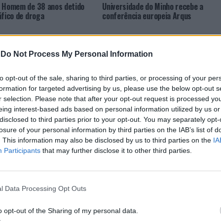
 Homem de 38 anos detido
Universidade do Minho recebe a
áfico de droga
conferência europeia Arqus
-
Do Not Process My Personal Information
to opt-out of the sale, sharing to third parties, or processing of your per
formation for targeted advertising by us, please use the below opt-out s
r selection. Please note that after your opt-out request is processed y
eing interest-based ads based on personal information utilized by us or
 Três detidos pelo crime de
Caminho da Geira faz subir o
disclosed to third parties prior to your opt-out. You may separately opt-
o de estupefacientes
número de peregrinos que partem
losure of your personal information by third parties on the IAB’s list of
de Braga
. This information may also be disclosed by us to third parties on the
IA
Participants
that may further disclose it to other third parties.
l Data Processing Opt Outs
o opt-out of the Sharing of my personal data.