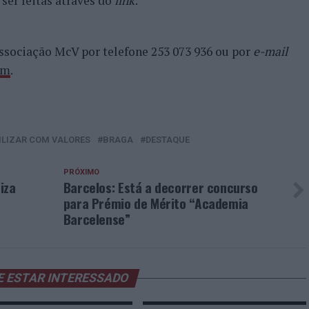
 ser feitas através do
link
:
ssociação McV por telefone 253 073 936 ou por
e-mail
om
.
LIZAR COM VALORES
BRAGA
DESTAQUE
PRÓXIMO
iza
Barcelos: Está a decorrer concurso
e
para Prémio de Mérito “Academia
Barcelense”
E ESTAR INTERESSADO