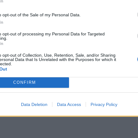
In
CLIQUE PARA COMENTAR
o opt-out of the Sale of my Personal Data.
In
to opt-out of processing my Personal Data for Targeted
ing.
In
o opt-out of Collection, Use, Retention, Sale, and/or Sharing
a aponta investimento
ersonal Data that Is Unrelated with the Purposes for which it
lected.
Out
zação imobiliária como
CONFIRM
to da Beira Interior
Data Deletion
Data Access
Privacy Policy