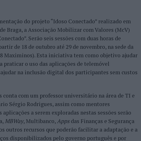
mentação do projeto “Idoso Conectado” realizado em
 de Braga, a Associação Mobilizar com Valores (McV)
Conectado”. Serão seis sessões com duas horas de
artir de 18 de outubro até 29 de novembro, na sede da
28 Maximinos). Esta iniciativa tem como objetivo ajudar
a praticar o uso das aplicações de telemóvel
ajudar na inclusão digital dos participantes sem custos
as conta com um professor universitário na área de TI e
ário Sérgio Rodrigues, assim como mentores
 aplicações a serem exploradas nestas sessões serão
a,
MBWay
, Multibanco,
Apps
das Finanças e Segurança
s outros recursos que poderão facilitar a adaptação e a
iços disponibilizados pelo governo português e por