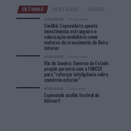
ÚLTIMAS
DESTAQUE
VIDEOS
ATUALIDADE
8 horas atrás
Covilhã: Especialista aponta
investimento estrangeiro e
valorização imobiliária como
motores do crescimento da Beira
Interior
ATUALIDADE
8 horas atrás
Rio de Janeiro: Governo do Estado
propõe parceria com a FUNCEX
para “reforçar inteligência sobre
comércio exterior”
ATUALIDADE
2 dias atrás
Esposende acolhe festival de
kitesurf