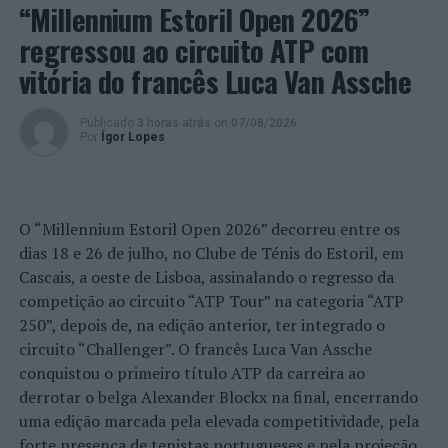
atravessando o oceano – “Atlântico Negro” – e inserido
“Millennium Estoril Open 2026”
num projeto de país construído pelas ações da
regressou ao circuito ATP com
desumanidade e da violência, que deixou um legado de
vitória do francês Luca Van Assche
extrema desigualdade social e profunda pobreza.
Os seus trabalhos foram expostos em importantes
Publicado
3 horas atrás
on
07/08/2026
Por
Ígor Lopes
eventos internacionais, como a Bienal de Veneza, Itália
(57ª edição, em 2017), o
Fowler Museum
, em Los
Angeles, EUA (2017), o
European Centre for
Contemporary Art
, na Bélgica (2012), o
Malba
, Argentina
O “Millennium Estoril Open 2026” decorreu entre os
(2010), a
Kunst Film Biennial
, Alemanha, a II Trienal de
dias 18 e 26 de julho, no Clube de Ténis do Estoril, em
Luanda, em Angola, a 2ª
Changjiang International
Cascais, a oeste de Lisboa, assinalando o regresso da
Photography and Video Biennial
, na China, o
competição ao circuito “ATP Tour” na categoria “ATP
Weltkulturen Museum
, Alemanha, ou nas Bienais III e X
250”, depois de, na edição anterior, ter integrado o
do Mercosul, ambas no Brasil.
circuito “Challenger”. O francês Luca Van Assche
conquistou o primeiro título ATP da carreira ao
Também no Brasil, os trabalhos de Ayrson Heráclito
derrotar o belga Alexander Blockx na final, encerrando
foram já apresentados em espaços de exibição, como o
uma edição marcada pela elevada competitividade, pela
Museu de Arte do Rio (MAR/RJ), a Associação Cultural
forte presença de tenistas portugueses e pela projeção