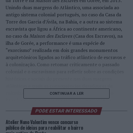
da Torre e na
Maison des Esclaves
em Gorée, em 2015.
Unindo duas margens do Atlântico, uma associada ao
antigo sistema colonial português, no caso da Casa da
Torre dos Garcia d’Ávila, na Bahia, e a outra ao sistema
escravista que ligou a África ao continente americano,
no caso da
Maison des Esclaves
(Casa dos Escravos), na
ilha de Gorée, a performance é uma espécie de
“exorcismo” realizada em dois grandes monumentos
arquitetónicos ligados ao tráfico atlântico de escravos e
à colonização. Como retomar criticamente o passado
colonial e o escravismo para refletir sobre as condições
históricas e sociais do presente nas duas margens
atlânticas e quais as consequências duradouras da
colonização e do escravismo para a África e para o
CONTINUAR A LER
Brasil, são algumas das questões apresentadas na
performance. Heráclito vai estar na Escola das Artes da
PODE ESTAR INTERESSADO
Universidade Católica Portuguesa no Porto, a participar
numa aula aberta no próximo dia 11 de abril, às 18h30.
Atelier Nuno Valentim vence concurso
público de ideias para reabilitar o bairro