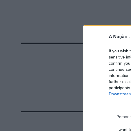
A Nação 
If you wish 
sensitive in
confirm you
continue se
information 
further disc
participants
Downstream 
Persona
I want t