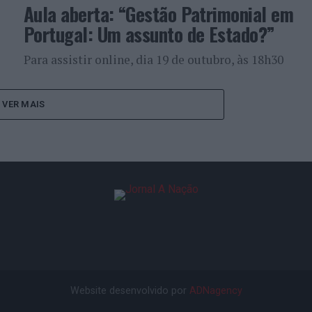
Aula aberta: “Gestão Patrimonial em
Portugal: Um assunto de Estado?”
Para assistir online, dia 19 de outubro, às 18h30
VER MAIS
Website desenvolvido por
ADNagency