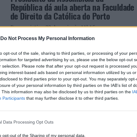
República dá aula aberta na Faculdade
de Direito da Católica do Porto
Para assistir a 22 de maio, às 11h15, na
Universidade Católica
-
Do Not Process My Personal Information
to opt-out of the sale, sharing to third parties, or processing of your per
ATUALIDADE
3 anos atrás
formation for targeted advertising by us, please use the below opt-out s
Funchal: ISAL celebra Dia
r selection. Please note that after your opt-out request is processed y
Internacional dos Museus
eing interest-based ads based on personal information utilized by us or
disclosed to third parties prior to your opt-out. You may separately opt-
Na próxima quinta-feira, dia 18 de maio, data em
losure of your personal information by third parties on the IAB’s list of
que se assinala o Dia Internacional dos Museus, o
. This information may also be disclosed by us to third parties on the
IA
Instituto Superior de Administração e Línguas –
Participants
that may further disclose it to other third parties.
ISAL...
l Data Processing Opt Outs
ATUALIDADE
4 anos atrás
ISAL promove aula aberta de
o opt-out of the Sharing of my personal data.