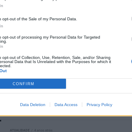
Criatividade e Empreendedorismo com
In
Edward McMullan
o opt-out of the Sale of my Personal Data.
O Instituto Superior de Administração e Línguas
In
(ISAL) promoveu, esta sexta-feira, pelas 19h00, uma
to opt-out of processing my Personal Data for Targeted
aula aberta subordinada ao tema Creativity and
ing.
Entrepreneurial Performance, ministrada por
In
Edward...
o opt-out of Collection, Use, Retention, Sale, and/or Sharing
ersonal Data that Is Unrelated with the Purposes for which it
lected.
Out
ATUALIDADE
4 anos atrás
Católica Porto Business School debate
CONFIRM
o papel das denúncias nas empresas
para uma cultura mais ética
Data Deletion
Data Access
Privacy Policy
A 26 de janeiro, pelas 14h30, Aula Aberta online
ATUALIDADE
4 anos atrás