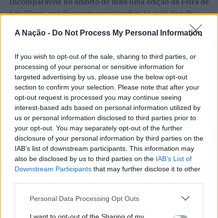
Incomparáveis no âmbito de mais uma edição da Feira de
São Tiago, que decorreu entre os dias 16 e 26 de julho,
na Covilhã, sendo considerada um dos mais antigos
A Nação -
Do Not Process My Personal Information
certames populares de Portugal. Com origens medievais
e realizada anualmente na “Cidade Neve”, a feira conjuga
CONTINUAR A LER
If you wish to opt-out of the sale, sharing to third parties, or
tradição, atividade económica, comércio, gastronomia,
processing of your personal or sensitive information for
animação cultural e divulgação empresarial,
targeted advertising by us, please use the below opt-out
constituindo um dos principais momentos de promoção
section to confirm your selection. Please note that after your
do município e da Beira Interior.
opt-out request is processed you may continue seeing
ATUALIDADE
interest-based ads based on personal information utilized by
Rio de Janeiro: Governo do Estado
Para António Carlos, o crescimento alcançado ao longo
us or personal information disclosed to third parties prior to
propõe parceria com a FUNCEX para
dos últimos anos representa o cumprimento dos
your opt-out. You may separately opt-out of the further
objetivos que traçou quando iniciou o seu percurso no
disclosure of your personal information by third parties on the
“reforçar inteligência sobre
IAB’s list of downstream participants. This information may
setor imobiliário. O empresário considera que o
comércio exterior”
also be disclosed by us to third parties on the
IAB’s List of
reconhecimento conquistado resulta da proximidade
Downstream Participants
that may further disclose it to other
com a comunidade e da capacidade de apoiar não apenas
third parties.
Publicado
14 horas atrás
on
06/08/2026
compradores e vendedores, mas também iniciativas
Por
Ígor Lopes
locais e projetos de desenvolvimento regional. Segundo
Personal Data Processing Opt Outs
explicou, esse envolvimento tem permitido “consolidar a
I want to opt-out of the Sharing of my