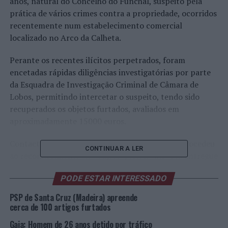
anos, natural do Concelho do Funchal, suspeito pela
prática de vários crimes contra a propriedade, ocorridos
recentemente num estabelecimento comercial
localizado no Arco da Calheta.
Perante os recentes ilícitos perpetrados, foram
encetadas rápidas diligências investigatórias por parte
da Esquadra de Investigação Criminal de Câmara de
Lobos, permitindo intercetar o suspeito, tendo sido
recuperados os objetos furtados, avaliados em
aproximadamente 15000 euros.
Contactado o legítimo proprietário, o mesmo procedeu
CONTINUAR A LER
ao reconhecimento dos objetos, tendo-lhe sido entregue
os respetivos artigos.
PODE ESTAR INTERESSADO
Dada a inexistência de flagrante delito o suspeito foi
PSP de Santa Cruz (Madeira) apreende
constituído arguido e foi-lhe aplicada a medida de
cerca de 100 artigos furtados
coação de Termo de Identidade e Residência,
Gaia: Homem de 26 anos detido por tráfico
aguardando os ulteriores trâmites do processo em