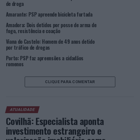
de droga
liberdade.
Amarante: PSP apreende bicicleta furtada
Foto: DR.
Amadora: Dois detidos por posse de arma de
fogo, resistência e coação
TÓPICOS RELACIONADOS:
ARCO DA CALHETA
Viana do Castelo: Homem de 49 anos detido
CRIMINALIDADE
DESTAQUE
MADEIRA
PSP
por tráfico de drogas
PRÓXIMO
Porto: PSP faz apreensões a cidadãos
Concelho de Lagos é anfitrião das Exposições Caninas
romenos
do Algarve
NÃO PERCA
Município de Castro Marim promove Rastreio
CLIQUE PARA COMENTAR
Dermatológico gratuito
ATUALIDADE
Covilhã: Especialista aponta
investimento estrangeiro e