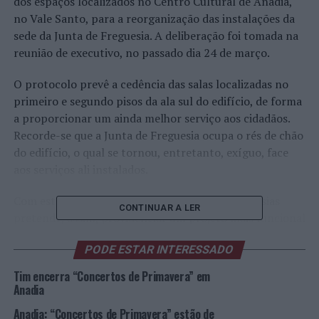
dos espaços localizados no Centro Cultural de Anadia,
no Vale Santo, para a reorganização das instalações da
sede da Junta de Freguesia. A deliberação foi tomada na
reunião de executivo, no passado dia 24 de março.
O protocolo prevê a cedência das salas localizadas no
primeiro e segundo pisos da ala sul do edifício, de forma
a proporcionar um ainda melhor serviço aos cidadãos.
Recorde-se que a Junta de Freguesia ocupa o rés de chão
do edifício, o qual se tornou, entretanto, exíguo, face
aos serviços ali instalados.
Com estas novas instalações, a União das Freguesias
CONTINUAR A LER
pretende, assim, providenciar um projeto mais funcional
que melhor se adeque à realidade atual, contribuindo
PODE ESTAR INTERESSADO
para dotar o espaço das condições que permitam uma
resposta mais consentânea com o número de
Tim encerra “Concertos de Primavera” em
solicitações e de atendimentos que a Junta de Freguesia
Anadia
tem visto aumentar substancialmente. Os custos
Anadia: “Concertos de Primavera” estão de