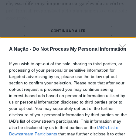
ele, essa diferença impõe uma carga elevada ao córtex
pré-frontal, responsável pelo planejamento e controle
executivo.
O pesquisador afirma que plataformas digitais também
CONTINUAR A LER
estimulam continuamente o sistema de recompensa do
cérebro, favorecendo a fadiga mental, a dificuldade de
A Nação -
Do Not Process My Personal Information
manter a atenção e a procrastinação. Na sua visão,
ATUALIDADE
tarefas inacabadas permanecem ativas na memória e
If you wish to opt-out of the sale, sharing to third parties, or
“Millennium Estoril Open 2026”
aumentam a sensação de sobrecarga, enquanto o stress
processing of your personal or sensitive information for
prolongado pode elevar os níveis de cortisol e
regressou ao circuito ATP com
targeted advertising by us, please use the below opt-out
prejudicar o desempenho cognitivo.
section to confirm your selection. Please note that after your
vitória do francês Luca Van Assche
opt-out request is processed you may continue seeing
Fabiano de Abreu Agrela Rodrigues ressalta que não há
interest-based ads based on personal information utilized by
Publicado
3 dias atrás
on
07/08/2026
evidências de que o ambiente digital provoque mudanças
us or personal information disclosed to third parties prior to
Por
Ígor Lopes
your opt-out. You may separately opt-out of the further
genéticas na espécie humana. A adaptação observada,
disclosure of your personal information by third parties on the
afirma, ocorre por meio da neuroplasticidade, processo
IAB’s list of downstream participants. This information may
pelo qual os circuitos neurais se reorganizam em
also be disclosed by us to third parties on the
IAB’s List of
resposta às experiências.
O “Millennium Estoril Open 2026” decorreu entre os
Downstream Participants
that may further disclose it to other