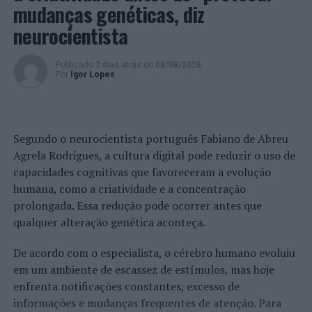
mudanças genéticas, diz
PRÓXIMO
neurocientista
Faculdade de Educação e Psicologia organiza Semana
Internacional
Publicado
2 dias atrás
on
08/08/2026
NÃO PERCA
Por
Ígor Lopes
A Patrulha Júnior está de regresso às escolas
portuguesas e a Barcelos
Segundo o neurocientista português Fabiano de Abreu
Agrela Rodrigues, a cultura digital pode reduzir o uso de
capacidades cognitivas que favoreceram a evolução
humana, como a criatividade e a concentração
prolongada. Essa redução pode ocorrer antes que
qualquer alteração genética aconteça.
De acordo com o especialista, o cérebro humano evoluiu
em um ambiente de escassez de estímulos, mas hoje
enfrenta notificações constantes, excesso de
informações e mudanças frequentes de atenção. Para