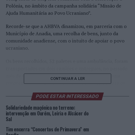
Polónia, no âmbito da campanha solidária “Missão de
Ajuda Humanitária ao Povo Ucraniano”.
Recorde-se que a AHBVA dinamizou, em parceria com o
Município de Anadia, uma recolha de bens, junto da
comunidade anadiense, com o intuito de apoiar o povo
ucraniano.
Os bens recolhidos, 52 paletes e uma ambulância, foram
transportados em dois camiões e entregues, no passado
mês de março, na cidade de Cracóvia (Polónia) a uma
CONTINUAR A LER
corporação de bombeiros local que, posteriormente os
canalizou para duas cidades ucranianas, Odessa e Malyn.
PODE ESTAR INTERESSADO
Medicamentos, produtos de higiene e de primeiros
socorros, roupa, calçado e bens alimentares não
Solidariedade maçónica no terreno:
perecíveis, lanternas, candeeiros de campismo,
intervenção em Ourém, Leiria e Alcácer do
Sal
aquecedores, material informático e equipamentos de
comunicação foram alguns dos bens que seguiram para
Tim encerra “Concertos de Primavera” em
a Ucrânia.