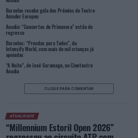
Anadia
Barcelos recebe gala dos Prémios do Teatro
Foto: DR.
Amador Europeu
Anadia: “Concertos de Primavera” estão de
TÓPICOS RELACIONADOS:
ANADIA
APOIOS
regresso
BOMBEIROS VOLUNTÁRIOS DE ANADIA
DESTAQUE
SOLIDARIEDADE
UCRÂNIA
Barcelos: “Prendas para Todos”, da
Intensify World, com mais de mil crianças já
PRÓXIMO
apoiadas
Campanha LEXUS no Douro premiada pelos Creative
Muse Awards
“A Noite”, de José Saramago, no Cineteatro
Anadia
NÃO PERCA
Viana do Castelo: Investimento municipal de 1,5 milhões
de euros em transportes escolares e ação social no
CLIQUE PARA COMENTAR
próximo ano letivo
ATUALIDADE
“Millennium Estoril Open 2026”
regressou ao circuito ATP com