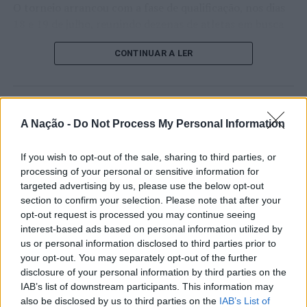
O torneio arrancou com a fase de qualificação, nos dias
18 e 19 de julho, reunindo dezenas de atletas em busca
de um lugar no quadro principal. A cerimónia de
CONTINUAR A LER
abertura contou com a presença do presidente da
Câmara Municipal de Cascais, Nuno Piteira Lopes,
acompanhado pelo executivo municipal, assinalando o
início de uma competição que voltou a colocar o
ATUALIDADE
concelho no centro do calendário internacional do
A Nação -
Do Not Process My Personal Information
Castelo Branco: “Bienal
ténis.
Internacional de Artes e Ofícios”
If you wish to opt-out of the sale, sharing to third parties, or
Apesar das desistências de última hora de jogadores
processing of your personal or sensitive information for
promete afirmar artesanato,
como Casper Ruud (Noruega), Alejandro Davidovich
targeted advertising by us, please use the below opt-out
património e inovação como
Fokina (Espanha) e Matteo Arnaldi (Itália), a prova
section to confirm your selection. Please note that after your
opt-out request is processed you may continue seeing
“motores de desenvolvimento
apresentou um quadro competitivo de elevado nível,
interest-based ads based on personal information utilized by
liderado pelo russo Andrey Rublev, primeiro cabeça de
económico e cultural” do município
us or personal information disclosed to third parties prior to
série, pelo italiano Luciano Darderi, pelo chileno
português
your opt-out. You may separately opt-out of the further
Alejandro Tabilo e pelo belga Alexander Blockx.
disclosure of your personal information by third parties on the
Um dos momentos mais aguardados da semana foi
IAB’s list of downstream participants. This information may
Publicado
1 dia atrás
on
07/08/2026
também o regresso do suíço Stan Wawrinka ao Estoril,
also be disclosed by us to third parties on the
IAB’s List of
Por
Ígor Lopes