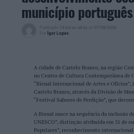
beneficiando, de igual modo, da reorganiz
município português
alguns jogadores.
Entre os portugueses, Tiago Torres e Jai
Publicado
14 horas atrás
on
07/08/2026
edição, ambos alcançando os quartos de fi
Por
Ígor Lopes
marcantes do torneio ao eliminar o chileno
dos principais favoritos à conquista do tí
nos quartos de final.
A cidade de Castelo Branco, na região Cent
Já Jaime Faria venceu o peruano Gonzalo 
no Centro de Cultura Contemporânea de C
alcançando também os quartos de final, o
“Bienal Internacional de Artes e Ofícios”
Darderi, num encontro decidido em três se
Castelo Branco, através da Divisão de Mu
Nuno Borges, principal representante naci
“Festival Sabores de Perdição”, que decorr
com uma vitória sobre o brasileiro Orland
A Bienal nasce na sequência da inclusão d
segunda ronda pelo argentino Román Andr
UNESCO”, distinção atribuída em 31 de out
sets.
Populares”, reconhecimento internacional 
Henrique Rocha e Frederico Ferreira Silva