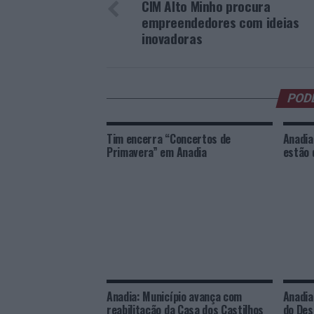
CIM Alto Minho procura
empreendedores com ideias
inovadoras
POD
Tim encerra “Concertos de
Anadia
Primavera” em Anadia
estão 
Anadia: Município avança com
Anadia
reabilitação da Casa dos Castilhos
do Des