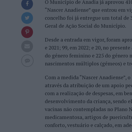
O Município de Anadia já aprovou 410
“Nascer Anadiense” que entrou em vig
concelho foi já entregue um total de
Geral de Ação Social do Município.
Desde a entrada em vigor, foram apro
e 2021; 99, em 2022; e 20, no present
do género feminino e 225 do género ma
nascimentos múltiplos (gémeos) e trê
Com a medida “Nascer Anadiense”, o 
através da atribuição de um apoio pe
com a realização de despesas, em ben
desenvolvimento da criança, sendo e
vacinas não contempladas no Plano N
medicamentosa, artigos de puericultu
conforto, vestuário e calçado, em ad