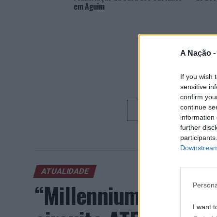
em Aguim
A Nação 
If you wish 
sensitive in
confirm you
continue se
information 
further disc
participants
Downstream 
ATUALIDADE
“Millennium Estoril
Persona
I want t