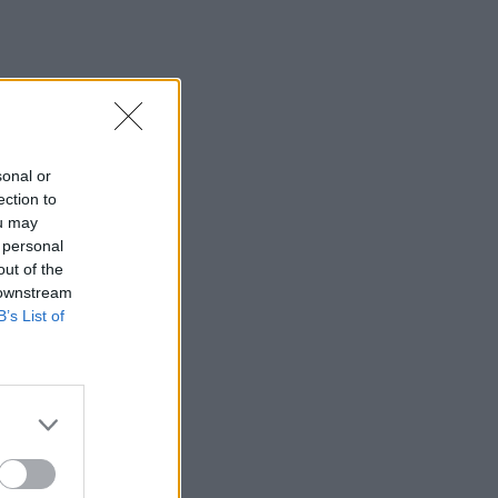
sonal or
ection to
ou may
 personal
out of the
 downstream
B’s List of