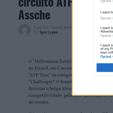
circuito ATP com vit
Opted 
Assche
I want t
Opted 
Publicado
7 horas atrás
on
07/08/2026
I want 
Advertis
Por
Ígor Lopes
Opted 
I want t
of my P
was col
Opted 
O “Millennium Estoril Open 2026” decorreu 
do Estoril, em Cascais, a oeste de Lisboa,
“ATP Tour” na categoria “ATP 250”, depois d
“Challenger”. O francês Luca Van Assche c
derrotar o belga Alexander Blockx na fina
competitividade, pela forte presença de t
do evento.