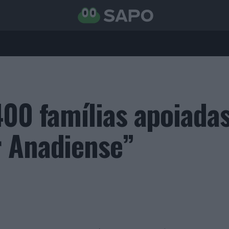
400 famílias apoiada
r Anadiense”