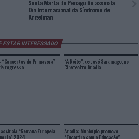
Santa Marta de Penaguião assinala
Dia Internacional da Síndrome de
Angelman
E ESTAR INTERESSADO
: “Concertos de Primavera”
“A Noite”, de José Saramago, no
de regresso
Cineteatro Anadia
 assinala “Semana Europeia
Anadia: Município promove
porto” 2024
“Encontro com a Educação”