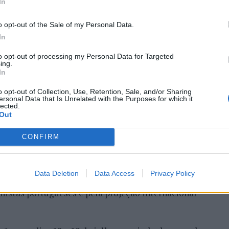
ória do francês Luca Van
In
o opt-out of the Sale of my Personal Data.
In
to opt-out of processing my Personal Data for Targeted
ing.
In
o opt-out of Collection, Use, Retention, Sale, and/or Sharing
ersonal Data that Is Unrelated with the Purposes for which it
lected.
Out
entre os dias 18 e 26 de julho, no Clube de Ténis
 assinalando o regresso da competição ao circuito
CONFIRM
e, na edição anterior, ter integrado o circuito
onquistou o primeiro título ATP da carreira ao
Data Deletion
Data Access
Privacy Policy
l, encerrando uma edição marcada pela elevada
enistas portugueses e pela projeção internacional