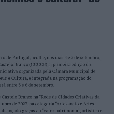
ação dos wild cards após as entradas diretas de
me Faria protagonizaram as melhores campanhas da
nal. Torres assinou um dos resultados mais
 Alejandro Tabilo, terceiro cabeça de série e um
tulo, antes de ser afastado pelo francês Hugo Gaston
ro de Portugal, acolhe, nos dias 4 e 5 de setembro,
Bueno e o neerlandês Botic van de Zandschulp,
astelo Branco (CCCCB), a primeira edição da
nde acabou eliminado pelo italiano Luciano
, iniciativa organizada pela Câmara Municipal de
ts.
seus e Cultura, e integrada na programação do
onal no quadro principal, iniciou a participação
erá entre 3 e 6 de setembro.
o Luz, acabando, contudo, por ser eliminado na
e Castelo Branco na “Rede de Cidades Criativas da
és Burruchaga, num encontro disputado em três
ubro de 2023, na categoria “Artesanato e Artes
alcançado graças ao “valor patrimonial, artístico e
 despediram-se na ronda inaugural. Rocha foi