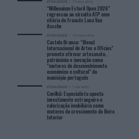
ATUALIDADE
7 horas atrás
“Millennium Estoril Open 2026”
regressou ao circuito ATP com
vitória do francês Luca Van
Assche
ATUALIDADE
14 horas atrás
Castelo Branco: “Bienal
Internacional de Artes e Ofícios”
promete afirmar artesanato,
património e inovação como
“motores de desenvolvimento
económico e cultural” do
município português
ATUALIDADE
1 dia atrás
Covilhã: Especialista aponta
investimento estrangeiro e
valorização imobiliária como
motores do crescimento da Beira
Interior