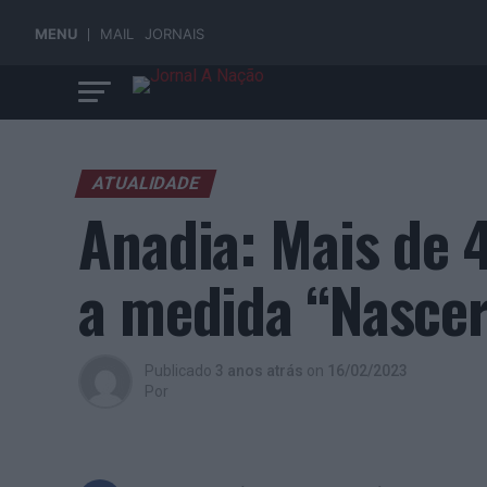
MENU
MAIL
JORNAIS
ATUALIDADE
Anadia: Mais de 
a medida “Nasce
Publicado
3 anos atrás
on
16/02/2023
Por