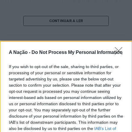
O torneio arrancou com a fase de qualificação, nos dias
18 e 19 de julho, reunindo dezenas de atletas em busca
de um lugar no quadro principal. A cerimónia de
CONTINUAR A LER
abertura contou com a presença do presidente da
Câmara Municipal de Cascais, Nuno Piteira Lopes,
acompanhado pelo executivo municipal, assinalando o
início de uma competição que voltou a colocar o
ATUALIDADE
concelho no centro do calendário internacional do
A Nação -
Do Not Process My Personal Information
Castelo Branco: “Bienal
ténis.
Internacional de Artes e Ofícios”
If you wish to opt-out of the sale, sharing to third parties, or
Apesar das desistências de última hora de jogadores
promete afirmar artesanato,
processing of your personal or sensitive information for
como Casper Ruud (Noruega), Alejandro Davidovich
targeted advertising by us, please use the below opt-out
património e inovação como
Fokina (Espanha) e Matteo Arnaldi (Itália), a prova
section to confirm your selection. Please note that after your
“motores de desenvolvimento
apresentou um quadro competitivo de elevado nível,
opt-out request is processed you may continue seeing
interest-based ads based on personal information utilized by
liderado pelo russo Andrey Rublev, primeiro cabeça de
económico e cultural” do município
us or personal information disclosed to third parties prior to
série, pelo italiano Luciano Darderi, pelo chileno
português
your opt-out. You may separately opt-out of the further
Alejandro Tabilo e pelo belga Alexander Blockx.
disclosure of your personal information by third parties on the
Um dos momentos mais aguardados da semana foi
IAB’s list of downstream participants. This information may
Publicado
1 dia atrás
on
07/08/2026
também o regresso do suíço Stan Wawrinka ao Estoril,
also be disclosed by us to third parties on the
IAB’s List of
Por
Ígor Lopes