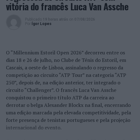
vitória do francês Luca Van Assche
TÓPICOS RELACIONADOS:
ANADIA
APOIOS
AVELÃS DE CIMA
DESTAQUE
SANGALHOS
Publicado
19 horas atrás
on
07/08/2026
Por
Ígor Lopes
PRÓXIMO
Viana do Castelo: “Work in Viana” soma 180 mil
visualizações e concretiza 200 empregos em um ano
NÃO PERCA
O “Millennium Estoril Open 2026” decorreu entre os
Anadia: Município adjudica empreitadas das zonas
dias 18 e 26 de julho, no Clube de Ténis do Estoril, em
industriais de Amoreira da Gândara e Vale Salgueiro
Cascais, a oeste de Lisboa, assinalando o regresso da
competição ao circuito “ATP Tour” na categoria “ATP
250”, depois de, na edição anterior, ter integrado o
circuito “Challenger”. O francês Luca Van Assche
conquistou o primeiro título ATP da carreira ao
derrotar o belga Alexander Blockx na final, encerrando
uma edição marcada pela elevada competitividade, pela
forte presença de tenistas portugueses e pela projeção
internacional do evento.