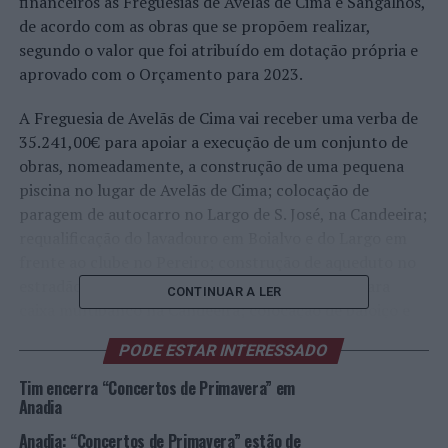
financeiros às Freguesias de Avelãs de Cima e Sangalhos,
de acordo com as obras que se propõem realizar,
segundo o valor que foi atribuído em dotação própria e
aprovado com o Orçamento para 2023.
A Freguesia de Avelãs de Cima vai receber uma verba de
35.241,00€ para apoiar a execução de um conjunto de
obras, nomeadamente, a construção de uma pequena
piscina no lugar de Avelãs de Cima; colocação de
paragem de autocarro no Largo de S. José, na Candeeira;
requalificação do lavadouro em Boialvo e do Largo em
frente ao clube no Pereiro; construção de aqueduto no
estradão no Corgo de Cima; aquisição de toldo para
CONTINUAR A LER
caixa multibanco na Candeeira; colocação de baloiço e
mola na Figueira; pintura do edifício sede da Junta de
PODE ESTAR INTERESSADO
Freguesia; e aquisição de mesas e bancos para os
lavadouros na Mata.
Tim encerra “Concertos de Primavera” em
Anadia
À Freguesia de Sangalhos foi deliberado atribuir um
Anadia: “Concertos de Primavera” estão de