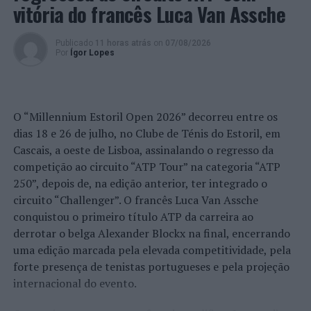
vitória do francês Luca Van Assche
Publicado
11 horas atrás
on
07/08/2026
Por
Ígor Lopes
O “Millennium Estoril Open 2026” decorreu entre os
dias 18 e 26 de julho, no Clube de Ténis do Estoril, em
Cascais, a oeste de Lisboa, assinalando o regresso da
competição ao circuito “ATP Tour” na categoria “ATP
250”, depois de, na edição anterior, ter integrado o
circuito “Challenger”. O francês Luca Van Assche
conquistou o primeiro título ATP da carreira ao
derrotar o belga Alexander Blockx na final, encerrando
uma edição marcada pela elevada competitividade, pela
forte presença de tenistas portugueses e pela projeção
internacional do evento.