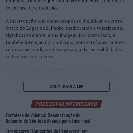
num investimento que ronda os 65 mil euros, encontra-
se em fase de conclusão.
A intervenção tem como propósito dignificar o centro
cívico do Lugar de S. Pedro, melhorando e valorizando,
significativamente, a sua imagem. Por outro lado, é
também intenção do Município, com este investimento,
reforçar as condições de segurança das acessibilidades,
rodoviária e dos peões.
A beneficiação contemplou a construção de uma
passagem sobrelevada, junto à Igreja, passeios, lugares
de estacionamento, rede de águas pluviais e alguns
CONTINUAR A LER
pontos de ajardinamento. De sublinhar ainda que face à
demolição de uma habitação e armazéns existentes
PODE ESTAR INTERESSADO
naquela zona, foi possível conceber um espaço público,
mais urbano e organizado, de forma a realçar e a marcar
Fortaleza de Valença: Reconstrução do
a centralidade do lugar.
Baluarte de São José Avança para Fase Final
Tim encerra “Concertos de Primavera” em
Foto: CMA.