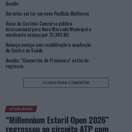
Anadia
Barcelos vai ter um novo Pavilhão Multiusos
TÓPICOS RELACIONADOS:
ANADIA
AVELÃS DE CIMA
CÂMARA MUNICIPAL DE ANADIA
DESTAQUE
OBRAS
Viana do Castelo: Concurso público
internacional para Novo Mercado Municipal e
PRÓXIMO
envolvente avança por 13,399 ME
Natal e fim de ano a chegar: 9 perguntas e respostas
sobre consumo do álcool
Valença avança com reabilitação e ampliação
do Centro de Saúde
NÃO PERCA
Anadia: Município promove “Natal nas IPSS”
Anadia: “Concertos de Primavera” estão de
regresso
CLIQUE PARA COMENTAR
ATUALIDADE
“Millennium Estoril Open 2026”
regressou ao circuito ATP com