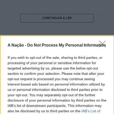
O torneio arrancou com a fase de qualificação, nos dias
18 e 19 de julho, reunindo dezenas de atletas em busca
de um lugar no quadro principal. A cerimónia de
CONTINUAR A LER
abertura contou com a presença do presidente da
Câmara Municipal de Cascais, Nuno Piteira Lopes,
acompanhado pelo executivo municipal, assinalando o
início de uma competição que voltou a colocar o
ATUALIDADE
concelho no centro do calendário internacional do
A Nação -
Do Not Process My Personal Information
Castelo Branco: “Bienal
ténis.
Internacional de Artes e Ofícios”
If you wish to opt-out of the sale, sharing to third parties, or
Apesar das desistências de última hora de jogadores
promete afirmar artesanato,
processing of your personal or sensitive information for
como Casper Ruud (Noruega), Alejandro Davidovich
targeted advertising by us, please use the below opt-out
património e inovação como
Fokina (Espanha) e Matteo Arnaldi (Itália), a prova
section to confirm your selection. Please note that after your
“motores de desenvolvimento
apresentou um quadro competitivo de elevado nível,
opt-out request is processed you may continue seeing
interest-based ads based on personal information utilized by
liderado pelo russo Andrey Rublev, primeiro cabeça de
económico e cultural” do município
us or personal information disclosed to third parties prior to
série, pelo italiano Luciano Darderi, pelo chileno
português
your opt-out. You may separately opt-out of the further
Alejandro Tabilo e pelo belga Alexander Blockx.
disclosure of your personal information by third parties on the
Um dos momentos mais aguardados da semana foi
IAB’s list of downstream participants. This information may
Publicado
17 horas atrás
on
07/08/2026
também o regresso do suíço Stan Wawrinka ao Estoril,
also be disclosed by us to third parties on the
IAB’s List of
Por
Ígor Lopes