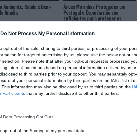
do Ambiente, Saúde e Bem-
Áreas Marinhas Protegidas em
de Anadia
Portugal e Espanha não são
suficientes para proteger os
cavalos-marinhos
-
Do Not Process My Personal Information
to opt-out of the sale, sharing to third parties, or processing of your per
formation for targeted advertising by us, please use the below opt-out s
r selection. Please note that after your opt-out request is processed y
eing interest-based ads based on personal information utilized by us or
disclosed to third parties prior to your opt-out. You may separately opt-
losure of your personal information by third parties on the IAB’s list of
CLIQUE PARA COMENTAR
. This information may also be disclosed by us to third parties on the
IA
Participants
that may further disclose it to other third parties.
l Data Processing Opt Outs
o opt-out of the Sharing of my personal data.