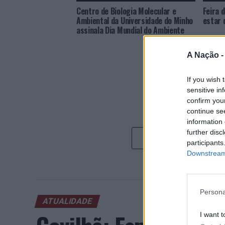
Centro de Biologia Molecular e
Feira 
Ambiental da Universidade do Minho
estar 
assinala Dia Mundial do Ambiente
A Nação 
If you wish 
sensitive in
confirm you
continue se
information 
further disc
participants
Downstream 
Persona
ATUALIDADE
I want t