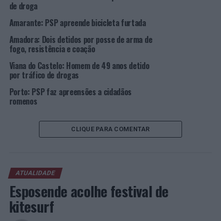
de droga
Amarante: PSP apreende bicicleta furtada
TÓPICOS RELACIONADOS:
AGUALVA-CACÉM
CRIMINALIDADE
DESTAQUE
PSP
Amadora: Dois detidos por posse de arma de
fogo, resistência e coação
PRÓXIMO
Lisboa: PSP realiza operação nas zonas de diversão
Viana do Castelo: Homem de 49 anos detido
noturna de Santos, Avenida 24 de Julho e Alcântara
por tráfico de drogas
NÃO PERCA
Porto: PSP faz apreensões a cidadãos
Lisboa: PSP faz três detenções no âmbito da “Operação
romenos
Porta 5”
CLIQUE PARA COMENTAR
ATUALIDADE
Esposende acolhe festival de
kitesurf