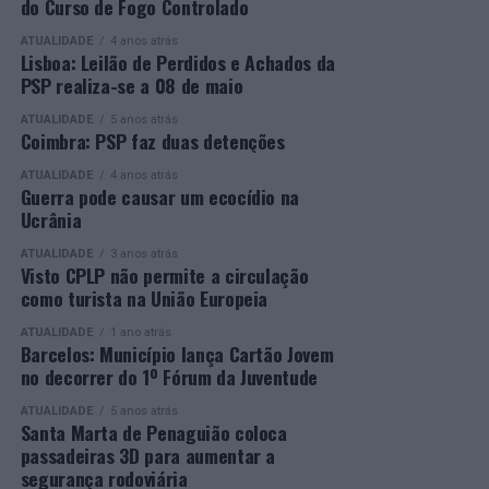
do Curso de Fogo Controlado
presença de mais de 500 participantes.
profissionais.
ATUALIDADE
4 anos atrás
Mais informações em:
Durante a cerimónia foi ainda reconhecido o trabalho
Lisboa: Leilão de Perdidos e Achados da
https://awards.innovationinpolitics.eu/
desenvolvido por toda a equipa de formadores e
PSP realiza-se a 08 de maio
colaboradores da ETG, cujo empenho foi determinante
ATUALIDADE
5 anos atrás
para o sucesso desta edição do Curso EFA.
Coimbra: PSP faz duas detenções
ATUALIDADE
4 anos atrás
A Escola de Tecnologia e Gestão de Barcelos continua a
Guerra pode causar um ecocídio na
afirmar-se como uma referência na formação
Ucrânia
profissional e na qualificação de adultos, contribuindo
ATUALIDADE
3 anos atrás
para o desenvolvimento de competências, o aumento da
Visto CPLP não permite a circulação
empregabilidade e a valorização do capital humano do
como turista na União Europeia
concelho e da região.
ATUALIDADE
1 ano atrás
Barcelos: Município lança Cartão Jovem
A Empresa Municipal de Educação e Cultura de Barcelos
no decorrer do 1º Fórum da Juventude
felicita todos os diplomados por esta importante
conquista, desejando-lhes os maiores sucessos pessoais,
ATUALIDADE
5 anos atrás
Santa Marta de Penaguião coloca
profissionais e académicos, convicta de que este diploma
passadeiras 3D para aumentar a
representa o início de novas oportunidades e novos
segurança rodoviária