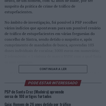
delito, de um homem, com 42 anos de idade, por ser
suspeito da prática de crime de tráfico de
estupefacientes.
No âmbito de investigação, foi possível à PSP recolher
vários indícios que apontavam para um possível cenário
de tráfico de estupefacientes em várias freguesias do
concelho de Sintra, sendo detido o suspeito e, após
cumprimento de mandados de busca, apreendas 103
doses individuais de cocaína; 3000 euros em numerário;
2 telemóveis; e 1 viatura de marca BMW com a qual fazia
as suas entregas.
CONTINUAR A LER
O detido, com antecedentes criminais pelo mesmo tipo
de crime, foi presente ao Tribunal Judicial da Comarca
PODE ESTAR INTERESSADO
de Lisboa Oeste, Núcleo de Sintra, para ser sujeito a 1º
Interrogatório Judicial e aplicação da respetiva medida
PSP de Santa Cruz (Madeira) apreende
de coação, tendo ficado em prisão preventiva.
cerca de 100 artigos furtados
Gaia: Homem de 26 anos detido por tráfico
Foto: PSP.