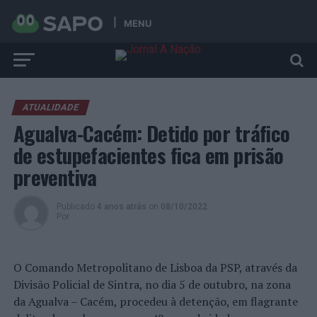
MENU
ATUALIDADE
Agualva-Cacém: Detido por tráfico
de estupefacientes fica em prisão
preventiva
Publicado
4 anos atrás
on
08/10/2022
Por
O Comando Metropolitano de Lisboa da PSP, através da
Divisão Policial de Sintra, no dia 5 de outubro, na zona
da Agualva – Cacém, procedeu à detenção, em flagrante