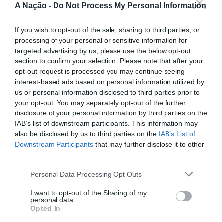
Nova de Milfontes e Ericeira.
A Nação -
Do Not Process My Personal Information
CONTINUAR A LER
A iniciativa pretende aproximar a prática dos desportos
If you wish to opt-out of the sale, sharing to third parties, or
de vento das comunidades costeiras, promovendo o
processing of your personal or sensitive information for
território através do mar e das suas condições naturais.
targeted advertising by us, please use the below opt-out
ATUALIDADE
Nas palavras de Pedro Mota, De todas as etapas do
section to confirm your selection. Please note that after your
Cinco projetos de Cascais finalistas
Nortada Ocean Rides, este evento é o que mais precisa
opt-out request is processed you may continue seeing
da “nortada” como apoio, porque sem vento não há
em iniciativa europeia
interest-based ads based on personal information utilized by
us or personal information disclosed to third parties prior to
kitesurf.
your opt-out. You may separately opt-out of the further
Publicado
20 horas atrás
on
05/08/2026
disclosure of your personal information by third parties on the
A presença da Nortada vai mais uma vez, alem da
Por
Ígor Lopes
IAB’s list of downstream participants. This information may
competição. O que queremos é fazer parte deste
also be disclosed by us to third parties on the
IAB’s List of
movimento que promove o encontro entre atletas,
Downstream Participants
that may further disclose it to other
visitantes e a comunidade local. Que a marca Nortada
third parties.
Vencedores serão anunciados no “Innovation in Politics
esteja presente de uma forma natural e quase obvia,
Awards,” a 30 de outubro de 2026, no Centro de
valorizando o património natural e a relação de
Personal Data Processing Opt Outs
Congressos do Estoril.
Esposende com o vento e o mar, refere o CEO da
I want to opt-out of the Sharing of my
Nortada.
personal data.
Participação cívica, Juventude, Educação, Emprego e
Opted In
Inclusão de pessoas com deficiência. Estas são as áreas
Para o Presidente da Câmara Municipal de Esposende,