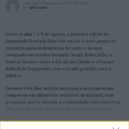
Publicado
19 horas atrás
on
05/08/2026
Por
Ígor Lopes
Entre os dias 7 e 9 de agosto, a primeira edição do
Esposende Nortada Kite Fest vai ser o novo ponto de
encontro para os desportos de vento e do mar.
Integrado no circuito Nortada Ocean Rides 2026, o
festival decorre entre a foz do rio Cávado e o Parque
Radical de Esposende, com entrada gratuita para o
público.
Durante três dias, atletas nacionais e internacionais
competem em diferentes vertentes de kitesurf, num
programa que se estende à comunidade com concertos,
DJ sets e atividades junto ao rio. O evento é uma das
etapas do Nortada Ocean Rides, circuito que em 2026
passa também por Sines, Peniche, Viana do Castelo, Vila