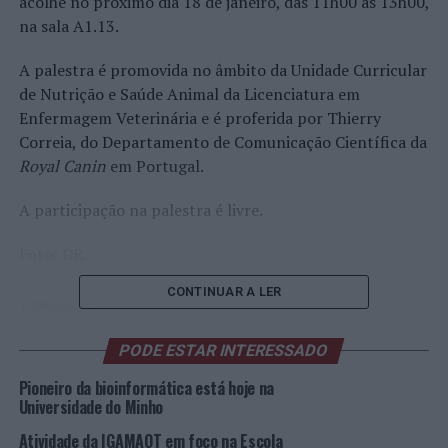
acolhe no próximo dia 18 de janeiro, das 11h00 às 13h00,
na sala A1.13.
A palestra é promovida no âmbito da Unidade Curricular
de Nutrição e Saúde Animal da Licenciatura em
Enfermagem Veterinária e é proferida por Thierry
Correia, do Departamento de Comunicação Científica da
Royal Canin
em Portugal.
A participação na palestra é livre.
Foto: DR.
CONTINUAR A LER
TÓPICOS RELACIONADOS:
CÃES
DESTAQUE
ESCOLA SUPERIOR AGRÁRIA
GATOS
INSTITUTO POLITÉCNICO DE COIMBRA
PODE ESTAR INTERESSADO
MEDICINA VETERINÁRIA
PALESTRA
Pioneiro da bioinformática está hoje na
PRÓXIMO
Universidade do Minho
Anadia: Município adjudica construção de rotunda no
Peneireiro
Atividade da IGAMAOT em foco na Escola