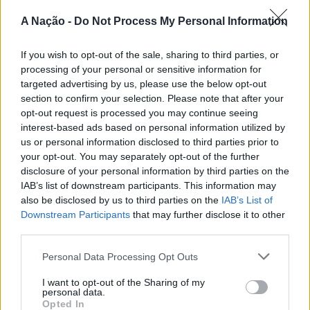
passa também por Sines, Peniche, Viana do Castelo, Vila
A Nação -
Do Not Process My Personal Information
Nova de Milfontes e Ericeira.
CONTINUAR A LER
If you wish to opt-out of the sale, sharing to third parties, or
A iniciativa pretende aproximar a prática dos desportos
processing of your personal or sensitive information for
de vento das comunidades costeiras, promovendo o
targeted advertising by us, please use the below opt-out
território através do mar e das suas condições naturais.
section to confirm your selection. Please note that after your
ATUALIDADE
Nas palavras de Pedro Mota, De todas as etapas do
opt-out request is processed you may continue seeing
Cinco projetos de Cascais finalistas
Nortada Ocean Rides, este evento é o que mais precisa
interest-based ads based on personal information utilized by
da “nortada” como apoio, porque sem vento não há
em iniciativa europeia
us or personal information disclosed to third parties prior to
kitesurf.
your opt-out. You may separately opt-out of the further
disclosure of your personal information by third parties on the
Publicado
1 dia atrás
on
05/08/2026
IAB’s list of downstream participants. This information may
A presença da Nortada vai mais uma vez, alem da
Por
Ígor Lopes
also be disclosed by us to third parties on the
IAB’s List of
competição. O que queremos é fazer parte deste
Downstream Participants
that may further disclose it to other
movimento que promove o encontro entre atletas,
third parties.
visitantes e a comunidade local. Que a marca Nortada
Vencedores serão anunciados no “Innovation in Politics
esteja presente de uma forma natural e quase obvia,
Personal Data Processing Opt Outs
Awards,” a 30 de outubro de 2026, no Centro de
valorizando o património natural e a relação de
Congressos do Estoril.
I want to opt-out of the Sharing of my
Esposende com o vento e o mar, refere o CEO da
personal data.
Nortada.
Opted In