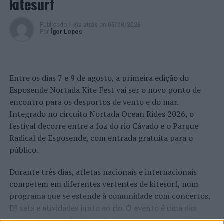
kitesurf
Publicado
1 dia atrás
on
05/08/2026
Por
Ígor Lopes
Entre os dias 7 e 9 de agosto, a primeira edição do
Esposende Nortada Kite Fest vai ser o novo ponto de
encontro para os desportos de vento e do mar.
Integrado no circuito Nortada Ocean Rides 2026, o
festival decorre entre a foz do rio Cávado e o Parque
Radical de Esposende, com entrada gratuita para o
público.
Durante três dias, atletas nacionais e internacionais
competem em diferentes vertentes de kitesurf, num
programa que se estende à comunidade com concertos,
DJ sets e atividades junto ao rio. O evento é uma das
etapas do Nortada Ocean Rides, circuito que em 2026