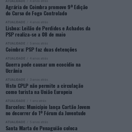
ATUALIDADE
4 anos atrás
os vencedores de cada categoria, estando prevista a
secundário e reforçar as suas competências pessoais e
Agrária de Coimbra promove 9ª Edição
do Curso de Fogo Controlado
presença de mais de 500 participantes.
profissionais.
ATUALIDADE
4 anos atrás
Mais informações em:
Durante a cerimónia foi ainda reconhecido o trabalho
Lisboa: Leilão de Perdidos e Achados da
https://awards.innovationinpolitics.eu/
desenvolvido por toda a equipa de formadores e
PSP realiza-se a 08 de maio
colaboradores da ETG, cujo empenho foi determinante
ATUALIDADE
5 anos atrás
para o sucesso desta edição do Curso EFA.
Coimbra: PSP faz duas detenções
ATUALIDADE
4 anos atrás
A Escola de Tecnologia e Gestão de Barcelos continua a
Guerra pode causar um ecocídio na
afirmar-se como uma referência na formação
Ucrânia
profissional e na qualificação de adultos, contribuindo
ATUALIDADE
3 anos atrás
para o desenvolvimento de competências, o aumento da
Visto CPLP não permite a circulação
empregabilidade e a valorização do capital humano do
como turista na União Europeia
concelho e da região.
ATUALIDADE
1 ano atrás
Barcelos: Município lança Cartão Jovem
A Empresa Municipal de Educação e Cultura de Barcelos
no decorrer do 1º Fórum da Juventude
felicita todos os diplomados por esta importante
conquista, desejando-lhes os maiores sucessos pessoais,
ATUALIDADE
5 anos atrás
Santa Marta de Penaguião coloca
profissionais e académicos, convicta de que este diploma