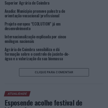
Superior Agrária de Coimbra
NÃO PERCA
Dakar 2023: Problema mecânico atrasa Hélder
Anadia: Município promove palestra de
Rodrigues na 11ª etapa
orientação vocacional/profissional
Projeto europeu “ECOLUTION” já em
desenvolvimento
Internacionalização explicada por cinco
enólogos nacionais
Agrária de Coimbra sensibiliza e dá
formação sobre o controlo do jacinto-de-
água e a valorização da sua biomassa
CLIQUE PARA COMENTAR
ATUALIDADE
Esposende acolhe festival de