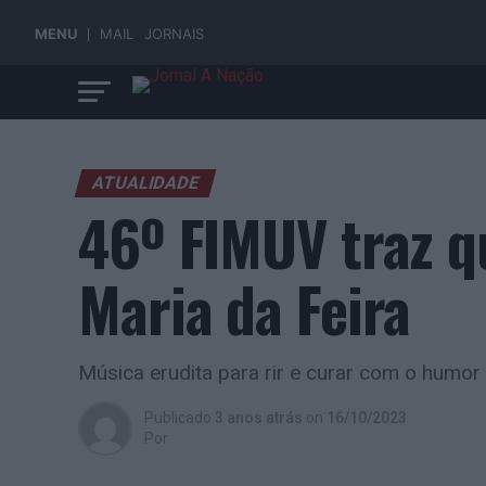
MENU
MAIL
JORNAIS
ATUALIDADE
46º FIMUV traz q
Maria da Feira
Música erudita para rir e curar com o hum
Publicado
3 anos atrás
on
16/10/2023
Por