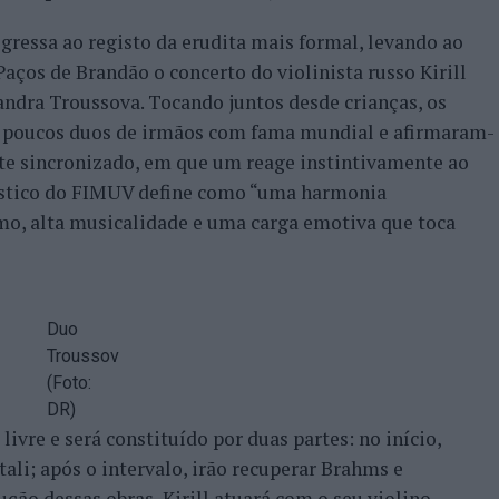
ressa ao registo da erudita mais formal, levando ao
aços de Brandão o concerto do violinista russo Kirill
andra Troussova. Tocando juntos desde crianças, os
poucos duos de irmãos com fama mundial e afirmaram-
e sincronizado, em que um reage instintivamente ao
rtístico do FIMUV define como “uma harmonia
mo, alta musicalidade e uma carga emotiva que toca
Duo
Troussov
(Foto:
DR)
ivre e será constituído por duas partes: no início,
ali; após o intervalo, irão recuperar Brahms e
ção dessas obras, Kirill atuará com o seu violino