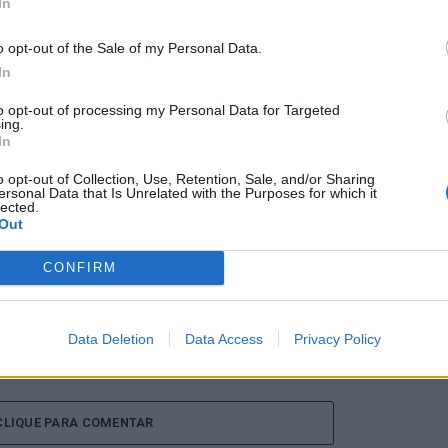
In
o opt-out of the Sale of my Personal Data.
In
to opt-out of processing my Personal Data for Targeted
ing.
In
tra Metropolitana de Lisboa
Santa Marta de Penaguião: Dia
o opt-out of Collection, Use, Retention, Sale, and/or Sharing
co do CCB com pianista
Mundial da Música assinalado com
ersonal Data that Is Unrelated with the Purposes for which it
s Enhco
performance de músicos locais
lected.
Out
CONFIRM
Data Deletion
Data Access
Privacy Policy
CLIQUE PARA COMENTAR