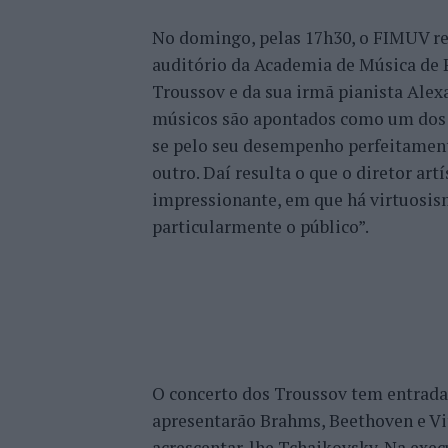
No domingo, pelas 17h30, o FIMUV reg
auditório da Academia de Música de P
Troussov e da sua irmã pianista Alex
músicos são apontados como um dos 
se pelo seu desempenho perfeitament
outro. Daí resulta o que o diretor a
impressionante, em que há virtuosis
particularmente o público”.
O concerto dos Troussov tem entrada l
apresentarão Brahms, Beethoven e Vit
acrescentar-lhe Tchaikovsky. Na execu