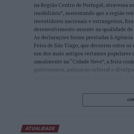
na Região Centro de Portugal, atravessa 
imobiliário”, sustentando que a região re
investidores nacionais e estrangeiros, fi
desenvolvimento assente na qualidade de v
As declarações foram prestadas à Agênci
Feira de São Tiago, que decorreu entre os 
um dos mais antigos certames populares d
anualmente na “Cidade Neve”, a feira conj
gastronomia, animação cultural e divulga
momentos de promoção do município e da 
Para António Carlos, o crescimento alcan
cumprimento dos objetivos que traçou quan
CON
empresário considera que o reconhecimen
comunidade e da capacidade de apoiar n
iniciativas locais e projetos de desenvolv
ATUALIDADE
envolvimento tem permitido “consolidar a