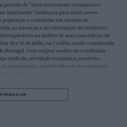
um período de “forte crescimento económico e
úne atualmente “condições para atrair novos
xar população e consolidar um modelo de
ida, na inovação e na valorização do território”.
a Incomparáveis no âmbito de mais uma edição da
dias 16 e 26 de julho, na Covilhã, sendo considerada
e Portugal. Com origens medievais e realizada
uga tradição, atividade económica, comércio,
ção empresarial, constituindo um dos principais
Beira Interior.
çado ao longo dos últimos anos representa o
do iniciou o seu percurso no setor imobiliário. O
TINUAR A LER
to conquistado resulta da proximidade com a
ão apenas compradores e vendedores, mas também
imento regional. Segundo explicou, esse
 sua presença em vários concelhos da Beira