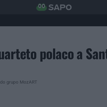
uarteto polaco a San
or do grupo MozART