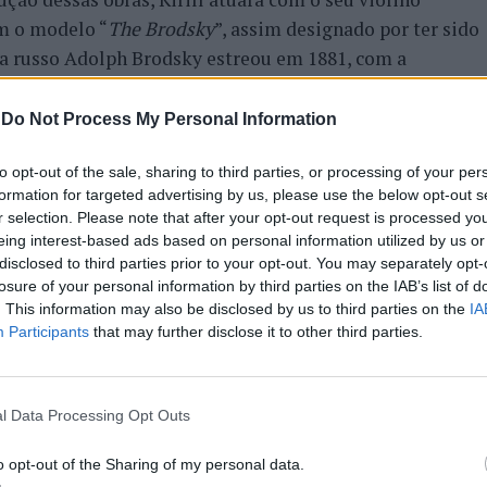
om o modelo “
The Brodsky
”, assim designado por ter sido
ta russo Adolph Brodsky estreou em 1881, com a
to que Tchaikovsky escreveu para violino. Fotos: DR.
-
Do Not Process My Personal Information
AQUE
FIMUV
MÚSICA CLÁSSICA
SANTA MARIA DA FEIRA
to opt-out of the sale, sharing to third parties, or processing of your per
formation for targeted advertising by us, please use the below opt-out s
PRÓXIMO
the Law
Funchal: Homem de 43 anos detido
r selection. Please note that after your opt-out request is processed y
, em
por tráfico de drogas
eing interest-based ads based on personal information utilized by us or
disclosed to third parties prior to your opt-out. You may separately opt-
losure of your personal information by third parties on the IAB’s list of
. This information may also be disclosed by us to third parties on the
IA
Participants
that may further disclose it to other third parties.
E ESTAR INTERESSADO
l Data Processing Opt Outs
tra Metropolitana de Lisboa
Orquestra Metropolitana de Lisboa
nta “Beethoven no Feminino”
apresenta FOLK no Tivoli
o opt-out of the Sharing of my personal data.