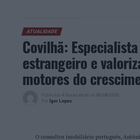
ATUALIDADE
Covilhã: Especialist
estrangeiro e valori
motores do crescimen
Publicado
4 horas atrás
on
06/08/2026
Por
Ígor Lopes
O consultor imobiliário português, António