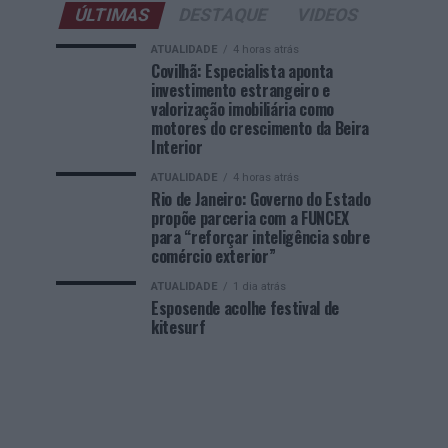
ÚLTIMAS
DESTAQUE
VIDEOS
ATUALIDADE
4 horas atrás
Covilhã: Especialista aponta
investimento estrangeiro e
valorização imobiliária como
motores do crescimento da Beira
Interior
ATUALIDADE
4 horas atrás
Rio de Janeiro: Governo do Estado
propõe parceria com a FUNCEX
para “reforçar inteligência sobre
comércio exterior”
ATUALIDADE
1 dia atrás
Esposende acolhe festival de
kitesurf