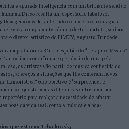
cnica e apurada inteligência com um brilhante sentido
 humana. Disso resulta um espetáculo fabuloso,
galhas genuínas durante todo o concerto e contagia o
que, sem a componente cómica deste quarteto, seriam
nota o diretor artístico do FIMUV, Augusto Trindade.
íveis na plataforma BOL, o espetáculo “Terapia Clássica”
RT anunciam como “uma experiência de cura pela
ra isso, os artistas vão partir de música conhecida do
 gestos, adereços e situações que lhe conferem novos
ia humorística” cujo objetivo é “surpreender e
ambém por questionar as diferenças entre o mundo
o repertório para realçar a necessidade de afastar
isas boas da vida real, como a música e a boa-
rius que estreou Tchaikovsky