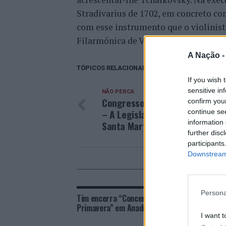
Stradivarius de 1702, em concreto c
com esse instrumento que o violinis
Filarmónica de Viena, o único concer
A Nação 
TÓPICOS RELACIONADOS:
CONCERTO
DEST
If you wish 
sensitive in
NÃO PERCA
Congresso “Wine Tourism and 
confirm you
– A Legislação do Enoturismo”
continue se
information 
Santa Marta de Penaguião
further disc
participants
Downstream 
POD
Persona
Tim encerra “Concertos de
Orques
Primavera” em Anadia
aprese
I want t