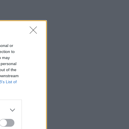
sonal or
ection to
ou may
 personal
out of the
 downstream
B’s List of