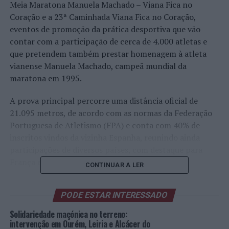
Meia Maratona Manuela Machado – Viana Fica no
Coração e a 23ª Caminhada Viana Fica no Coração,
eventos de promoção da prática desportiva que vão
contar com a participação de cerca de 4.000 atletas e
que pretendem também prestar homenagem à atleta
vianense Manuela Machado, campeã mundial da
maratona em 1995.
A prova principal percorre uma distância oficial de
21.095 metros, de acordo com as normas da Federação
Portuguesa de Atletismo (FPA) e conta com 40% de
inscritos vindos da vizinha Espanha, reunindo ainda
participações de diversos países, com destaque para
França e Brasil.
CONTINUAR A LER
Em simultâneo, realiza-se a 23ª Caminhada Viana Fica
PODE ESTAR INTERESSADO
no Coração com caráter solidário, já que a totalidade do
valor das inscrições (2 euros por pessoa) reverte para a
Solidariedade maçónica no terreno:
Liga dos Amigos do Hospital de Viana do Castelo. A
intervenção em Ourém, Leiria e Alcácer do