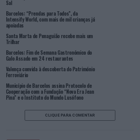
Sal
caminhada será um percurso de 5 km, em plano, num
convite às famílias e à solidariedade.
Barcelos: “Prendas para Todos”, da
Intensify World, com mais de mil crianças já
Com organização da
Cyclones
Atlético Clube e apoio da
apoiadas
Câmara Municipal Viana do Castelo, as duas provas têm
Santa Marta de Penaguião recebe mais um
partida da Praça Marques Júnior, junto ao Centro
Trilhar
Cultural de Viana do Castelo.
Barcelos: Fim de Semana Gastronómico do
Galo Assado em 24 restaurantes
Em conferência de imprensa de apresentação do evento,
a mentora Manuela Machado disse esperar “poder fazer
Valença convida à descoberta do Património
Ferroviário
outras tantas meias-maratonas e daqui a 25 anos atingir
o meio século desta prova”. “Os atletas voltaram a
Município de Barcelos assina Protocolo de
correr após uma quebra registada nos últimos anos. As
Cooperação com a Fundação “Nova Era Jean
Pina” e o Instituto do Mundo Lusófono
inscrições ainda estão a decorrer, mas contamos já com
3.000 e muitos inscritos confirmados e a caminhada
solidária anda sempre nos 800 participantes, por isso
CLIQUE PARA COMENTAR
vamos bater o recorde da meia-maratona em Viana do
Castelo, numa continuação da festa que foi a Cidade
Europeia do Desporto 2023”, garantiu a atleta.