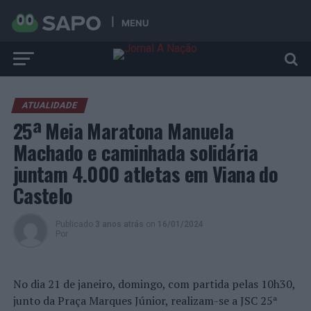
MENU
ATUALIDADE
25ª Meia Maratona Manuela
Machado e caminhada solidária
juntam 4.000 atletas em Viana do
Castelo
Publicado
3 anos atrás
on
16/01/2024
Por
No dia 21 de janeiro, domingo, com partida pelas 10h30,
junto da Praça Marques Júnior, realizam-se a JSC 25ª