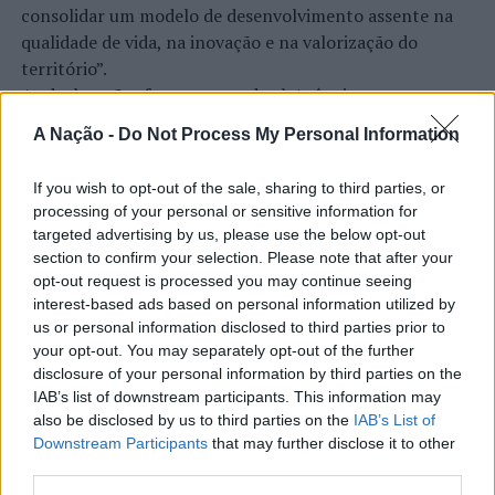
15h00 às 20h00, sábado das 15h00 às 22h00 e domingo,
consolidar um modelo de desenvolvimento assente na
a partir das 8h00 e até meia-hora antes da partida.
qualidade de vida, na inovação e na valorização do
território”.
Foto: CMCV.
As declarações foram prestadas à Agência
Incomparáveis no âmbito de mais uma edição da Feira de
A Nação -
Do Not Process My Personal Information
TÓPICOS RELACIONADOS:
ATLESTISMO
CAMINHADA
São Tiago, que decorreu entre os dias 16 e 26 de julho,
DESTAQUE
MANUELA MACHADO
RICARDO REGO
na Covilhã, sendo considerada um dos mais antigos
SOLIDARIEDADE
If you wish to opt-out of the sale, sharing to third parties, or
certames populares de Portugal. Com origens medievais
processing of your personal or sensitive information for
PRÓXIMO
e realizada anualmente na “Cidade Neve”, a feira conjuga
targeted advertising by us, please use the below opt-out
Valença: Festival Gastronómico da Lampreia realiza-se
CONTINUAR A LER
tradição, atividade económica, comércio, gastronomia,
section to confirm your selection. Please note that after your
de 15 a 17 de março
animação cultural e divulgação empresarial,
opt-out request is processed you may continue seeing
NÃO PERCA
interest-based ads based on personal information utilized by
constituindo um dos principais momentos de promoção
Braga e Famalicão: Duas detenções por desobediência
us or personal information disclosed to third parties prior to
do município e da Beira Interior.
ATUALIDADE
your opt-out. You may separately opt-out of the further
Rio de Janeiro: Governo do Estado
disclosure of your personal information by third parties on the
Para António Carlos, o crescimento alcançado ao longo
IAB’s list of downstream participants. This information may
propõe parceria com a FUNCEX para
dos últimos anos representa o cumprimento dos
also be disclosed by us to third parties on the
IAB’s List of
objetivos que traçou quando iniciou o seu percurso no
“reforçar inteligência sobre
Downstream Participants
that may further disclose it to other
setor imobiliário. O empresário considera que o
third parties.
comércio exterior”
reconhecimento conquistado resulta da proximidade