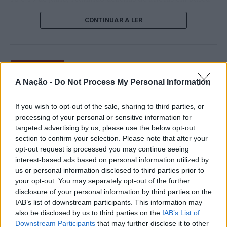
de um lugar no quadro principal. A cerimónia de
CONTINUAR A LER
abertura contou com a presença do presidente da
Câmara Municipal de Cascais, Nuno Piteira Lopes,
acompanhado pelo executivo municipal, assinalando o
início de uma competição que voltou a colocar o
ATUALIDADE
concelho no centro do calendário internacional do
Castelo Branco: “Bienal
A Nação -
Do Not Process My Personal Information
ténis.
Internacional de Artes e Ofícios”
Apesar das desistências de última hora de jogadores
If you wish to opt-out of the sale, sharing to third parties, or
promete afirmar artesanato,
como Casper Ruud (Noruega), Alejandro Davidovich
processing of your personal or sensitive information for
património e inovação como
targeted advertising by us, please use the below opt-out
Fokina (Espanha) e Matteo Arnaldi (Itália), a prova
section to confirm your selection. Please note that after your
“motores de desenvolvimento
apresentou um quadro competitivo de elevado nível,
opt-out request is processed you may continue seeing
liderado pelo russo Andrey Rublev, primeiro cabeça de
económico e cultural” do município
interest-based ads based on personal information utilized by
série, pelo italiano Luciano Darderi, pelo chileno
us or personal information disclosed to third parties prior to
português
Alejandro Tabilo e pelo belga Alexander Blockx.
your opt-out. You may separately opt-out of the further
Um dos momentos mais aguardados da semana foi
disclosure of your personal information by third parties on the
Publicado
7 horas atrás
on
07/08/2026
também o regresso do suíço Stan Wawrinka ao Estoril,
IAB’s list of downstream participants. This information may
Por
Ígor Lopes
also be disclosed by us to third parties on the
IAB’s List of
integrado na digressão de despedida do antigo vencedor
Downstream Participants
that may further disclose it to other