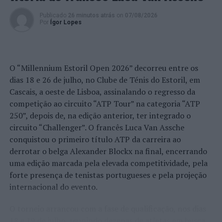
existentes.
Publicado
26 minutos atrás
on
07/08/2026
Por
Ígor Lopes
Foto: CML.
TÓPICOS RELACIONADOS:
DESTAQUE
GOVERNO
LAGOS
O “Millennium Estoril Open 2026” decorreu entre os
PRÓXIMO
dias 18 e 26 de julho, no Clube de Ténis do Estoril, em
Rota Literária de Saramago no Algarve, agora em
Cascais, a oeste de Lisboa, assinalando o regresso da
Castro Marim
competição ao circuito “ATP Tour” na categoria “ATP
250”, depois de, na edição anterior, ter integrado o
NÃO PERCA
AHETA, ALBOMBAS e GRUNDFOS organizam seminário
circuito “Challenger”. O francês Luca Van Assche
técnico sobre a legionella
conquistou o primeiro título ATP da carreira ao
derrotar o belga Alexander Blockx na final, encerrando
uma edição marcada pela elevada competitividade, pela
forte presença de tenistas portugueses e pela projeção
internacional do evento.
O torneio arrancou com a fase de qualificação, nos dias
18 e 19 de julho, reunindo dezenas de atletas em busca