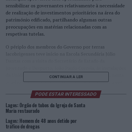
sensibilizar os governantes relativamente à necessidade
de realização de investimentos prioritários na área do
património edificado, partilhando algumas outras
preocupações em matérias relacionadas com as
respetivas tutelas.
O périplo dos membros do Governo por terras
lacobrigenses teve início na Escola Secundária Júlio
Dantas com a visita do Secretário de Estado da
Juventude e Desporto, João Paulo Correia, às instalações
da Unidade de Alto Rendimento Escolar de Lagos, nesta
CONTINUAR A LER
ocasião inaugurada. Ainda durante a manhã, seria a vez
de Mário Campolargo, Secretário de Estado da
PODE ESTAR INTERESSADO
Digitalização e Modernização e Administrativa, visitar o
Espaço Cidadão de Lagos que funciona no Edifício Paços
Lagos: Órgão de tubos da Igreja de Santa
do Concelho séc. XXI [ndr: foto de destaque].
Maria restaurado
Lagos: Homem de 48 anos detido por
A ETAR de Lagos foi outro dos locais visitados, neste
tráfico de drogas
caso, pelo Ministro do Ambiente e da Ação Climática,