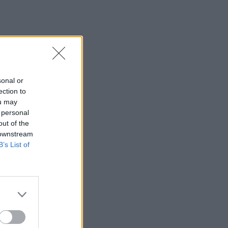
sonal or
ection to
ou may
 personal
out of the
 downstream
B’s List of