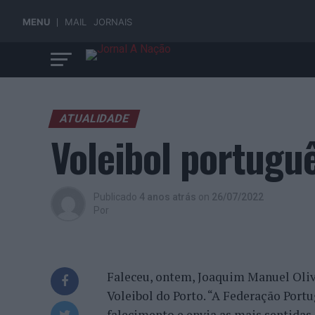
MENU
MAIL
JORNAIS
ATUALIDADE
Voleibol portuguê
Publicado
4 anos atrás
on
26/07/2022
Por
Faleceu, ontem, Joaquim Manuel Olive
Voleibol do Porto. “A Federação Port
falecimento e envia as mais sentidas 