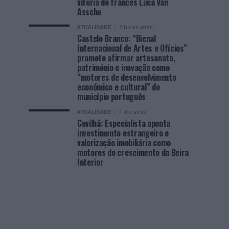
vitória do francês Luca Van
Assche
ATUALIDADE
7 horas atrás
Castelo Branco: “Bienal
Internacional de Artes e Ofícios”
promete afirmar artesanato,
património e inovação como
“motores de desenvolvimento
económico e cultural” do
município português
ATUALIDADE
1 dia atrás
Covilhã: Especialista aponta
investimento estrangeiro e
valorização imobiliária como
motores do crescimento da Beira
Interior