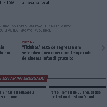
elas 15h00, no mesmo local.
OLEIBOL DO PORTO
DESTAQUE
FALECIMENTO
QUIM VILELA
PORTO
VOLEIBOL
PRÓXIMO
cio
“Fitinhas” está de regresso em
do em
setembro para mais uma temporada
de cinema infantil gratuito
E ESTAR INTERESSADO
 PSP faz apreensões a
Porto: Homem de 38 anos detido
os romenos
por tráfico de estupefaciente