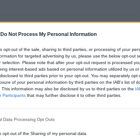
-
Do Not Process My Personal Information
 Open 2026” regressou ao
to opt-out of the sale, sharing to third parties, or processing of your per
ória do francês Luca Van
formation for targeted advertising by us, please use the below opt-out s
r selection. Please note that after your opt-out request is processed y
eing interest-based ads based on personal information utilized by us or
disclosed to third parties prior to your opt-out. You may separately opt-
losure of your personal information by third parties on the IAB’s list of
. This information may also be disclosed by us to third parties on the
IA
Participants
that may further disclose it to other third parties.
l Data Processing Opt Outs
o opt-out of the Sharing of my personal data.
entre os dias 18 e 26 de julho, no Clube de Ténis