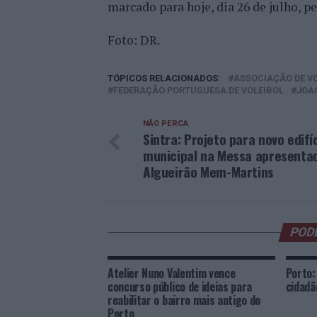
marcado para hoje, dia 26 de julho, p
Foto: DR.
TÓPICOS RELACIONADOS:
ASSOCIAÇÃO DE V
FEDERAÇÃO PORTUGUESA DE VOLEIBOL
JOA
NÃO PERCA
Sintra: Projeto para novo edifí
municipal na Messa apresenta
Algueirão Mem-Martins
POD
Atelier Nuno Valentim vence
Porto:
concurso público de ideias para
cidadã
reabilitar o bairro mais antigo do
Porto