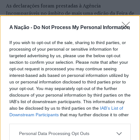
As declarações foram prestadas à Agência
Na
European Silver League
de femininos, a Seleção
Incomparáveis no âmbito de mais uma edição da Feira de
Nacional vai enfrentar, na
Pool
A, a Estónia, sua
São Tiago, que decorreu entre os dias 16 e 26 de julho,
adversária na edição da ESL de 2021, a Suécia, que
A Nação -
Do Not Process My Personal Information
na Covilhã, sendo considerada um dos mais antigos
defrontou na fase de qualificação para o Campeonato da
certames populares de Portugal. Com origens medievais
Europa de 2021, a Eslovénia e o Luxemburgo.
e realizada anualmente na “Cidade Neve”, a feira conjuga
If you wish to opt-out of the sale, sharing to third parties, or
CONTINUAR A LER
processing of your personal or sensitive information for
tradição, atividade económica, comércio, gastronomia,
targeted advertising by us, please use the below opt-out
animação cultural e divulgação empresarial,
section to confirm your selection. Please note that after your
Imagem:
constituindo um dos principais momentos de promoção
opt-out request is processed you may continue seeing
DR
do município e da Beira Interior.
interest-based ads based on personal information utilized by
ATUALIDADE
A
Pool
A da ESL arranca no dia 25 de maio (quarta-feira,
us or personal information disclosed to third parties prior to
Rio de Janeiro: Governo do Estado
em Viana do Castelo), com o Estónia vs. Portugal, e
Para António Carlos, o crescimento alcançado ao longo
your opt-out. You may separately opt-out of the further
prolonga-se até ao dia 26 de junho.
propõe parceria com a FUNCEX para
dos últimos anos representa o cumprimento dos
disclosure of your personal information by third parties on the
objetivos que traçou quando iniciou o seu percurso no
IAB’s list of downstream participants. This information may
“reforçar inteligência sobre
Foto: Photo Rallier.
also be disclosed by us to third parties on the
IAB’s List of
setor imobiliário. O empresário considera que o
comércio exterior”
Downstream Participants
that may further disclose it to other
reconhecimento conquistado resulta da proximidade
third parties.
com a comunidade e da capacidade de apoiar não apenas
TÓPICOS RELACIONADOS:
DESTAQUE
FEDERAÇÃO PORTUGUESA DE VOLEIBOL
HUGO SILVA
Publicado
12 horas atrás
on
06/08/2026
compradores e vendedores, mas também iniciativas
Personal Data Processing Opt Outs
Por
Ígor Lopes
JOANA RESENDE
MARTA HURST
SILVER LEAGUE
locais e projetos de desenvolvimento regional. Segundo
VIANA DO CASTELO
VOLEIBOL