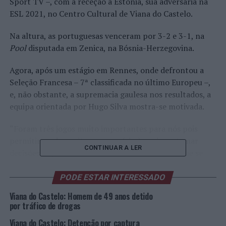
Sport TV –, com a receção à Estónia, sua adversária na
ESL 2021, no Centro Cultural de Viana do Castelo.
Na altura, as portuguesas venceram por 3-2 e 3-1, na
Pool
disputada em Zenica, na Bósnia-Herzegovina.
Agora, após um estágio em Rennes, onde defrontou a
Seleção Francesa – 7ª classificada no último Europeu –,
e, não obstante, a supremacia gaulesa nos resultados, a
equipa orientada por Hugo Silva mostra-se motivada.
“Foram três jogos muito importantes para nós pois
permitiram dar o ritmo necessário à equipa e tomar
CONTINUAR A LER
decisões importantes relativamente às atletas que se
apresentam mais capazes de enfrentar os desafios que
aí vêm. Nesta
Silver League
[Portugal, Estónia,
PODE ESTAR INTERESSADO
Luxemburgo, Eslovénia e Suécia], o adversário mais
Viana do Castelo: Homem de 49 anos detido
difícil será a Suécia, mas a minha preocupação é a nossa
por tráfico de drogas
Seleção e é com as nossas jogadoras que quero deixar
Viana do Castelo: Detenção por captura
algo de positivo no Voleibol feminino. Queremos chegar