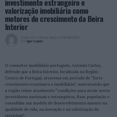
investimento estrangeiro e
bicampeã nacional de seniores femininos pela AJM/FC
Porto.
valorização imobiliária como
motores do crescimento da Beira
“Continuamos o nosso caminho, sempre com máxima
Interior
dedicação”, sublinha a capitã Marta Hurst.
Em 2021, a Seleção Nacional fez história na
European
Publicado
12 horas atrás
on
06/08/2026
Por
Ígor Lopes
Silver League
ao apurar-se para a
Final Four
da prova
depois de vencer a
Pool
B de qualificação – na cidade
bósnia de Zenica –, com cinco vitórias e apenas um
desaire: Estónia (3-2 e 3-1), Letónia (3-0 e 3-0) e Bósnia-
O consultor imobiliário português, António Carlos,
Herzegovina (0-3 e 3-1), tendo sido esta última seleção a
defende que a Beira Interior, localizada na Região
vencer a ESL 2021.
Centro de Portugal, atravessa um período de “forte
crescimento económico e imobiliário”, sustentando que
Como a presente edição da
Silver League
apresenta
a região reúne atualmente “condições para atrair novos
apenas uma
pool,
os dois primeiros classificados
investidores nacionais e estrangeiros, fixar população e
apuram-se para a final, agendada para o dia 2 de julho.
consolidar um modelo de desenvolvimento assente na
qualidade de vida, na inovação e na valorização do
O vencedor da final qualifica-se para a
European Golden
território”.
League
2023.