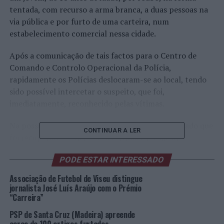
tentada, com recurso a arma branca, a duas pessoas na
via pública e por furto de uma carteira, num
estabelecimento comercial nessa cidade.
Após a comunicação de tais factos para o Centro de
Comando e Controlo Operacional da Polícia,
rapidamente os Polícias deslocaram-se ao local, tendo
sido possível intercetar o suspeito, que foi,
imediatamente, reconhecido pelas vítimas.
Na posse do suspeito, para além do produto furtado que
CONTINUAR A LER
foi recuperado e entregue às vítimas, foram-lhe
encontradas duas facas, um cutelo e alguns artigos que,
PODE ESTAR INTERESSADO
tudo indica, serviam para efetuar este tipo de ilícito
criminal.
Associação de Futebol de Viseu distingue
jornalista José Luís Araújo com o Prémio
O suspeito foi detido, recolheu aos quartos de detenção
“Carreira”
e será, hoje, presente a Tribunal Judicial.
PSP de Santa Cruz (Madeira) apreende