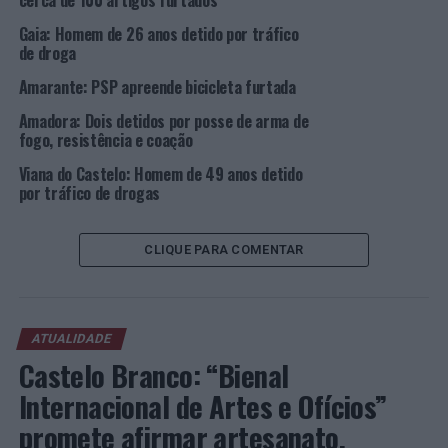
cerca de 100 artigos furtados
Foto: DR.
Gaia: Homem de 26 anos detido por tráfico
de droga
TÓPICOS RELACIONADOS:
CRIMINALIDADE
DESTAQUE
PSP
VISEU
Amarante: PSP apreende bicicleta furtada
Amadora: Dois detidos por posse de arma de
PRÓXIMO
Município avança com requalificação do SLAT de Anadia
fogo, resistência e coação
Viana do Castelo: Homem de 49 anos detido
NÃO PERCA
Espécies marinhas ameaçadas recriadas por pequenos
por tráfico de drogas
artistas
CLIQUE PARA COMENTAR
ATUALIDADE
Castelo Branco: “Bienal
Internacional de Artes e Ofícios”
promete afirmar artesanato,