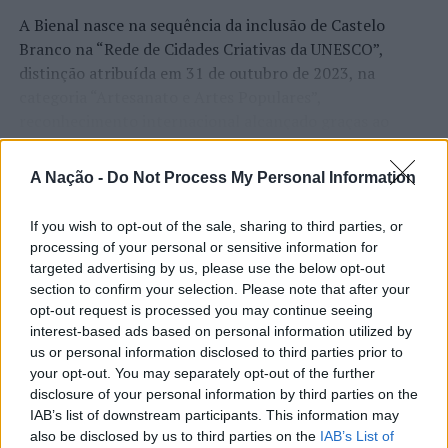
A Bienal nasce na sequência da inclusão de Castelo
Branco na “Rede de Cidades Criativas da UNESCO”,
distinção atribuída em 31 de outubro de 2023, na
categoria “Artesanato e Artes Populares”,
reconhecimento internacional alcançado graças ao
“valor patrimonial, artístico e identitário” do “Bordado
CONTINUAR A LER
de Castelo Branco”, uma das manifestações mais
A Nação -
Do Not Process My Personal Information
emblemáticas da cultura portuguesa e elemento central
da identidade albicastrense.
If you wish to opt-out of the sale, sharing to third parties, or
processing of your personal or sensitive information for
ATUALIDADE
Ao longo de dois dias, especialistas nacionais e
targeted advertising by us, please use the below opt-out
Covilhã: Especialista aponta
internacionais, investigadores, artesãos, representantes
section to confirm your selection. Please note that after your
institucionais, organismos públicos, instituições de
investimento estrangeiro e
opt-out request is processed you may continue seeing
ensino superior e cidades pertencentes à “Rede de
interest-based ads based on personal information utilized by
valorização imobiliária como
us or personal information disclosed to third parties prior to
Cidades Criativas da UNESCO” discutirão políticas
motores do crescimento da Beira
your opt-out. You may separately opt-out of the further
públicas, inovação, empreendedorismo,
disclosure of your personal information by third parties on the
Interior
internacionalização, cooperação entre territórios,
IAB’s list of downstream participants. This information may
preservação dos saberes tradicionais, renovação
also be disclosed by us to third parties on the
IAB’s List of