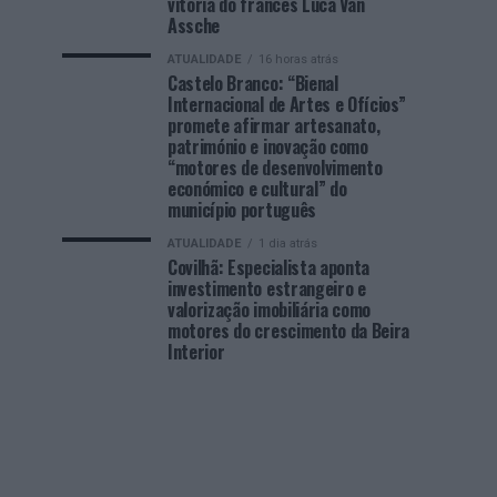
vitória do francês Luca Van
Assche
ATUALIDADE
16 horas atrás
Castelo Branco: “Bienal
Internacional de Artes e Ofícios”
promete afirmar artesanato,
património e inovação como
“motores de desenvolvimento
económico e cultural” do
município português
ATUALIDADE
1 dia atrás
Covilhã: Especialista aponta
investimento estrangeiro e
valorização imobiliária como
motores do crescimento da Beira
Interior