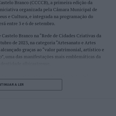
astelo Branco (CCCCB), a primeira edição da
nde acabou eliminado pelo italiano Luciano
, iniciativa organizada pela Câmara Municipal de
ts.
seus e Cultura, e integrada na programação do
onal no quadro principal, iniciou a participação
erá entre 3 e 6 de setembro.
o Luz, acabando, contudo, por ser eliminado na
e Castelo Branco na “Rede de Cidades Criativas da
és Burruchaga, num encontro disputado em três
ubro de 2023, na categoria “Artesanato e Artes
alcançado graças ao “valor patrimonial, artístico e
 despediram-se na ronda inaugural. Rocha foi
co”, uma das manifestações mais emblemáticas da
quanto Ferreira Silva discutiu a passagem à
identidade albicastrense.
o francês Luca Van Assche, que acabaria por
ais e internacionais, investigadores, artesãos,
públicos, instituições de ensino superior e
i o português que mais longe chegou, alcançando o
TINUAR A LER
riativas da UNESCO” discutirão políticas públicas,
 derrotado por Gonzalo Bueno. João Domingues,
lização, cooperação entre territórios,
cha não conseguiram ultrapassar a primeira ronda
vação geracional e o papel das artes e dos ofícios
o económico, turístico e cultural”.