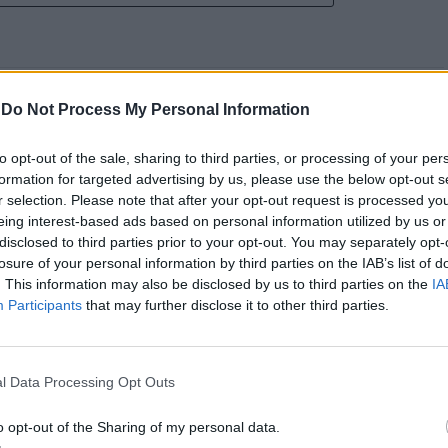
-
Do Not Process My Personal Information
 Open 2026” regressou ao
to opt-out of the sale, sharing to third parties, or processing of your per
formation for targeted advertising by us, please use the below opt-out s
ória do francês Luca Van
r selection. Please note that after your opt-out request is processed y
eing interest-based ads based on personal information utilized by us or
disclosed to third parties prior to your opt-out. You may separately opt-
losure of your personal information by third parties on the IAB’s list of
. This information may also be disclosed by us to third parties on the
IA
Participants
that may further disclose it to other third parties.
l Data Processing Opt Outs
o opt-out of the Sharing of my personal data.
entre os dias 18 e 26 de julho, no Clube de Ténis