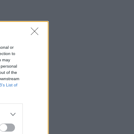
sonal or
ection to
ou may
 personal
out of the
 downstream
B’s List of