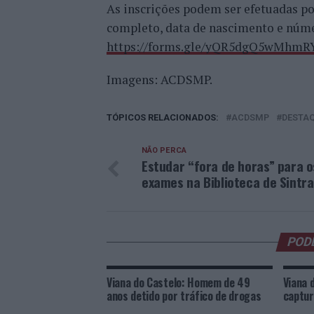
As inscrições podem ser efetuadas p
completo, data de nascimento e núme
https://forms.gle/yQR5dgQ5wMhmR
Imagens: ACDSMP.
TÓPICOS RELACIONADOS:
ACDSMP
DESTA
NÃO PERCA
Estudar “fora de horas” para o
exames na Biblioteca de Sintra
POD
Viana do Castelo: Homem de 49
Viana 
anos detido por tráfico de drogas
captur