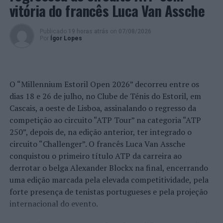
se apaixonar por e em Valença”, sublinha o Município.
vitória do francês Luca Van Assche
A iniciativa é da delegação de Valença da AEVC –
Publicado
19 horas atrás
on
07/08/2026
Associação Empresarial de Viana do Castelo e do
Por
Ígor Lopes
Município de Valença.
Imagem: CMV.
O “Millennium Estoril Open 2026” decorreu entre os
dias 18 e 26 de julho, no Clube de Ténis do Estoril, em
TÓPICOS RELACIONADOS:
CONCURSO
DESTAQUE
DIA DOS NAMORADOS
FOTOGRAFIA
VALENÇA
Cascais, a oeste de Lisboa, assinalando o regresso da
competição ao circuito “ATP Tour” na categoria “ATP
PRÓXIMO
250”, depois de, na edição anterior, ter integrado o
Distrito de Lisboa: 170 detenções no último fim de
semana
circuito “Challenger”. O francês Luca Van Assche
conquistou o primeiro título ATP da carreira ao
NÃO PERCA
derrotar o belga Alexander Blockx na final, encerrando
Lisboa: PSP aumenta incidência de fiscalização em
uma edição marcada pela elevada competitividade, pela
condutores de velocípedes
forte presença de tenistas portugueses e pela projeção
internacional do evento.