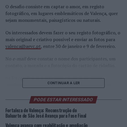
O desafio consiste em captar o amor, em registo
fotográfico, em lugares emblemáticos de Valença, quer
sejam monumentais, paisagísticos ou naturais.
Os interessados devem fazer o seu registo fotográfico, o
mais original e criativo possível e enviar as fotos para
valenca@aevc.pt
, entre 30 de janeiro e 9 de fevereiro.
No
e-mail
deve constar o nome dos participantes, um
contato, a morada e a fotocópia do cartão de cidadão.
As fotografias que entrarem no concurso serão
CONTINUAR A LER
publicadas, em álbum, no
Facebook
do Município de
Valença.
PODE ESTAR INTERESSADO
As três fotos com maior número de reações, serão as
Fortaleza de Valença: Reconstrução do
vencedoras. O período de votação, nas fotografias,
Baluarte de São José Avança para Fase Final
decorrerá entre as 00h00 de 10 de fevereiro e as 00h00
de 13 de fevereiro. Os vencedores premiados serão
Valença avança com reabilitação e ampliação