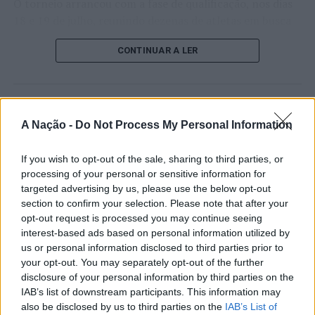
O torneio arrancou com a fase de qualificação, nos dias
18 e 19 de julho, reunindo dezenas de atletas em busca
de um lugar no quadro principal. A cerimónia de
CONTINUAR A LER
abertura contou com a presença do presidente da
Câmara Municipal de Cascais, Nuno Piteira Lopes,
acompanhado pelo executivo municipal, assinalando o
início de uma competição que voltou a colocar o
ATUALIDADE
concelho no centro do calendário internacional do
A Nação -
Do Not Process My Personal Information
Castelo Branco: “Bienal
ténis.
Internacional de Artes e Ofícios”
If you wish to opt-out of the sale, sharing to third parties, or
Apesar das desistências de última hora de jogadores
promete afirmar artesanato,
processing of your personal or sensitive information for
como Casper Ruud (Noruega), Alejandro Davidovich
targeted advertising by us, please use the below opt-out
património e inovação como
Fokina (Espanha) e Matteo Arnaldi (Itália), a prova
section to confirm your selection. Please note that after your
“motores de desenvolvimento
apresentou um quadro competitivo de elevado nível,
opt-out request is processed you may continue seeing
interest-based ads based on personal information utilized by
liderado pelo russo Andrey Rublev, primeiro cabeça de
económico e cultural” do município
us or personal information disclosed to third parties prior to
série, pelo italiano Luciano Darderi, pelo chileno
português
your opt-out. You may separately opt-out of the further
Alejandro Tabilo e pelo belga Alexander Blockx.
disclosure of your personal information by third parties on the
Um dos momentos mais aguardados da semana foi
IAB’s list of downstream participants. This information may
Publicado
1 dia atrás
on
07/08/2026
também o regresso do suíço Stan Wawrinka ao Estoril,
also be disclosed by us to third parties on the
IAB’s List of
Por
Ígor Lopes