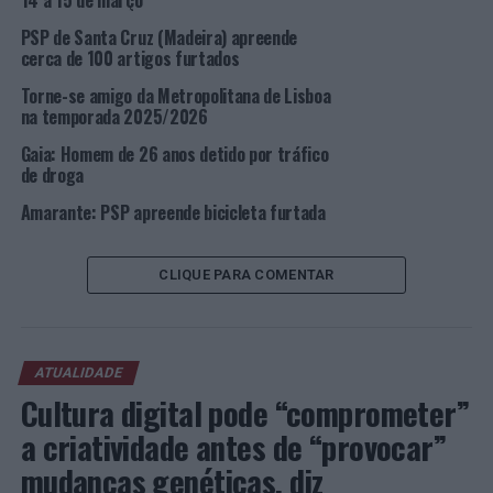
14 a 15 de março
PSP de Santa Cruz (Madeira) apreende
Foto: DR.
cerca de 100 artigos furtados
Torne-se amigo da Metropolitana de Lisboa
TÓPICOS RELACIONADOS:
CRIMINALIDADE
DESTAQUE
na temporada 2025/2026
LISBOA
PSP
Gaia: Homem de 26 anos detido por tráfico
PRÓXIMO
de droga
Vila Franca de Xira: PSP realiza fiscalização de
estabelecimentos de comércio e retalho
Amarante: PSP apreende bicicleta furtada
NÃO PERCA
Valença: Onde o Amor Acontece e dá Prémios
CLIQUE PARA COMENTAR
ATUALIDADE
Cultura digital pode “comprometer”
a criatividade antes de “provocar”
mudanças genéticas, diz