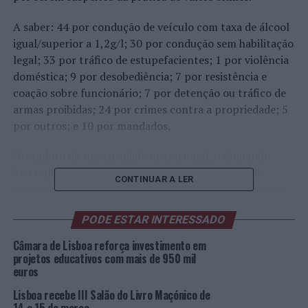
A saber: 44 por condução de veículo com taxa de álcool
igual/superior a 1,2g/l; 30 por condução sem habilitação
legal; 33 por tráfico de estupefacientes; 1 por violência
doméstica; 9 por desobediência; 7 por resistência e
coação sobre funcionário; 7 por detenção ou tráfico de
armas proibidas; 24 por crimes contra a propriedade; 5
por outros; e 10 por mandados.
No âmbito da sua atividade operacional, o Comando
Metropolitano de Lisboa da PSP apreendeu quatro
CONTINUAR A LER
armas de fogo e vinte e três armas brancas, bem como,
1218,59 doses individuais de haxixe, 257,40 doses
PODE ESTAR INTERESSADO
individuais de cocaína e 180,40 doses individuais de
heroína.
Câmara de Lisboa reforça investimento em
projetos educativos com mais de 950 mil
Grande parte das intervenções policiais e das detenções
euros
referidas surgiram a partir da ação diária e preventiva
Lisboa recebe III Salão do Livro Maçónico de
levada a cabo pelos Polícias.