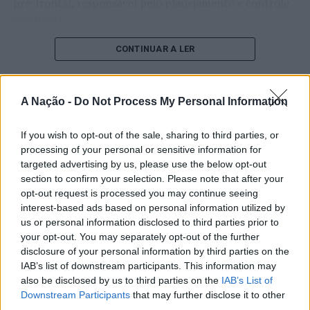
pré-frontal, responsável pelo planejamento e controle
executivo.
O pesquisador afirma que plataformas digitais também
CONTINUAR A LER
estimulam continuamente o sistema de recompensa do
cérebro, favorecendo a fadiga mental, a dificuldade de
manter a atenção e a procrastinação. Na sua visão,
A Nação -
Do Not Process My Personal Information
ATUALIDADE
tarefas inacabadas permanecem ativas na memória e
“Millennium Estoril Open 2026”
aumentam a sensação de sobrecarga, enquanto o stress
If you wish to opt-out of the sale, sharing to third parties, or
prolongado pode elevar os níveis de cortisol e
regressou ao circuito ATP com
processing of your personal or sensitive information for
targeted advertising by us, please use the below opt-out
prejudicar o desempenho cognitivo.
vitória do francês Luca Van Assche
section to confirm your selection. Please note that after your
opt-out request is processed you may continue seeing
Fabiano de Abreu Agrela Rodrigues ressalta que não há
interest-based ads based on personal information utilized by
Publicado
2 dias atrás
on
07/08/2026
evidências de que o ambiente digital provoque mudanças
Por
Ígor Lopes
us or personal information disclosed to third parties prior to
genéticas na espécie humana. A adaptação observada,
your opt-out. You may separately opt-out of the further
afirma, ocorre por meio da neuroplasticidade, processo
disclosure of your personal information by third parties on the
pelo qual os circuitos neurais se reorganizam em
IAB’s list of downstream participants. This information may
resposta às experiências.
O “Millennium Estoril Open 2026” decorreu entre os
also be disclosed by us to third parties on the
IAB’s List of
Downstream Participants
that may further disclose it to other
dias 18 e 26 de julho, no Clube de Ténis do Estoril, em
third parties.