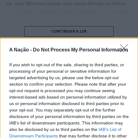
ele, essa diferença impõe uma carga elevada ao córtex
pré-frontal, responsável pelo planejamento e controle
executivo.
O pesquisador afirma que plataformas digitais também
CONTINUAR A LER
estimulam continuamente o sistema de recompensa do
cérebro, favorecendo a fadiga mental, a dificuldade de
A Nação -
Do Not Process My Personal Information
manter a atenção e a procrastinação. Na sua visão,
ATUALIDADE
tarefas inacabadas permanecem ativas na memória e
If you wish to opt-out of the sale, sharing to third parties, or
“Millennium Estoril Open 2026”
aumentam a sensação de sobrecarga, enquanto o stress
processing of your personal or sensitive information for
prolongado pode elevar os níveis de cortisol e
regressou ao circuito ATP com
targeted advertising by us, please use the below opt-out
prejudicar o desempenho cognitivo.
section to confirm your selection. Please note that after your
vitória do francês Luca Van Assche
opt-out request is processed you may continue seeing
Fabiano de Abreu Agrela Rodrigues ressalta que não há
interest-based ads based on personal information utilized by
Publicado
3 dias atrás
on
07/08/2026
evidências de que o ambiente digital provoque mudanças
us or personal information disclosed to third parties prior to
Por
Ígor Lopes
your opt-out. You may separately opt-out of the further
genéticas na espécie humana. A adaptação observada,
disclosure of your personal information by third parties on the
afirma, ocorre por meio da neuroplasticidade, processo
IAB’s list of downstream participants. This information may
pelo qual os circuitos neurais se reorganizam em
also be disclosed by us to third parties on the
IAB’s List of
resposta às experiências.
O “Millennium Estoril Open 2026” decorreu entre os
Downstream Participants
that may further disclose it to other