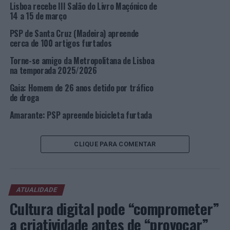
De referir que esta incidência de fiscalização apenas
Lisboa recebe III Salão do Livro Maçónico de
implica uma especial atenção à circulação deste tipo de
14 a 15 de março
veículos, no entanto esta Polícia não deixará de
PSP de Santa Cruz (Madeira) apreende
proceder em conformidade com qualquer outra infração
cerca de 100 artigos furtados
detetada.
Torne-se amigo da Metropolitana de Lisboa
na temporada 2025/2026
Foto: DR.
Gaia: Homem de 26 anos detido por tráfico
de droga
TÓPICOS RELACIONADOS:
CRIMINALIDADE
DESTAQUE
LISBOA
PSP
SEGURANÇA RODOVIÁRIA
Amarante: PSP apreende bicicleta furtada
PRÓXIMO
Valença: Onde o Amor Acontece e dá Prémios
CLIQUE PARA COMENTAR
NÃO PERCA
Alto Minho FIRECAMP 2023 realiza-se a 9 e 10 de
fevereiro, em Arcos de Valdevez
ATUALIDADE
Cultura digital pode “comprometer”
a criatividade antes de “provocar”