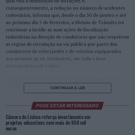
qual visa a diminuição de infrações e,
consequentemente, a redução no número de acidentes
rodoviários, informa que, desde o dia 30 de janeiro e até
ao próximo dia 5 de fevereiro, a Divisão de Trânsito irá
continuar a incidir as suas ações de fiscalização
rodoviárias na deteção de condutores que não respeitem
as regras de circulação na via pública por parte dos
condutores de velocípedes e de veículos equiparados
aos mesmos (p. ex. trotinetes), em toda a área
metropolitana de Lisboa.
A circulação deste tipo de veículos é equiparada às dos
restantes na via pública, contudo, a Polícia de
CONTINUAR A LER
Segurança Pública aconselha que, sempre que nas
infraestruturas viárias existam pistas especiais
PODE ESTAR INTERESSADO
reservadas à sua circulação, que as mesmas sejam
utilizadas, uma vez que proporcionam uma maior
Câmara de Lisboa reforça investimento em
segurança aos seus utilizadores.
projetos educativos com mais de 950 mil
euros