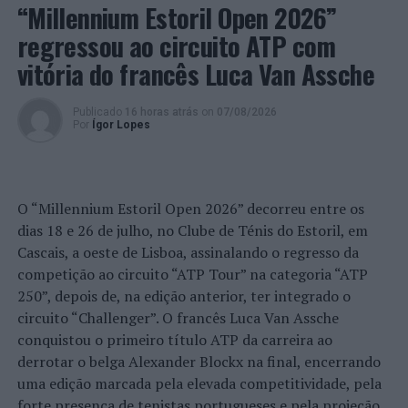
participantes de competências linguístico-
“Millennium Estoril Open 2026”
comunicacionais e dar a conhecer aspetos das culturas
regressou ao circuito ATP com
de língua portuguesa.
vitória do francês Luca Van Assche
Exames para dez línguas
Publicado
16 horas atrás
on
07/08/2026
Entretanto, o BabeliUM promove, de 27 de junho a 1 de
Por
Ígor Lopes
julho, exames de avaliação/certificação de competências
em línguas, nomeadamente, Alemão, Árabe, Espanhol,
Francês, Galego, Inglês, Italiano, Japonês, Russo e
O “Millennium Estoril Open 2026” decorreu entre os
Português Língua Estrangeira. Constituído por duas
dias 18 e 26 de julho, no Clube de Ténis do Estoril, em
partes, o exame avalia a compreensão oral e escrita, a
Cascais, a oeste de Lisboa, assinalando o regresso da
expressão escrita e a interação e expressão oral, de
competição ao circuito “ATP Tour” na categoria “ATP
acordo com os níveis definidos no Quadro Europeu
250”, depois de, na edição anterior, ter integrado o
Comum de Referência para as Línguas.
circuito “Challenger”. O francês Luca Van Assche
A UMinho, através da Escola de Letras, Artes e Ciências
conquistou o primeiro título ATP da carreira ao
Humanas, é pioneira no ensino superior em Portugal na
derrotar o belga Alexander Blockx na final, encerrando
introdução de cursos livres de línguas e culturas
uma edição marcada pela elevada competitividade, pela
estrangeiras para o público em geral, desenvolvendo
forte presença de tenistas portugueses e pela projeção