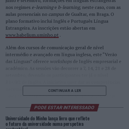
julho e setembro, formações em línguas estrangeiras
nos regimes
e-learning
e
b-learning
, neste caso, com as
aulas presenciais no
campus
de Gualtar, em Braga. O
plano formativo inclui Inglês e Português Língua
Estrangeira. As inscrições estão abertas em
www.babelium.uminho.pt
.
Além dos cursos de comunicação geral de nível
intermédio e avançado em língua inglesa, este “Verão
das Línguas” oferece
workshops
de Inglês empresarial e
académico. As sessões vão decorrer a 7, 14, 21 e 28 de
setembro, devendo os participantes ter já o nível
B1+/B2 de Inglês. A iniciativa quer dar as competências
necessárias para contextos como candidaturas a
CONTINUAR A LER
empregos, entrevistas profissionais, participação em
conferências e técnicas de negociação.
PODE ESTAR INTERESSADO
Português para estrangeiros
Universidade do Minho lança livro que reflete
o futuro da universidade numa perspetiva
Estão, igualmente, abertas as inscrições para o Curso de