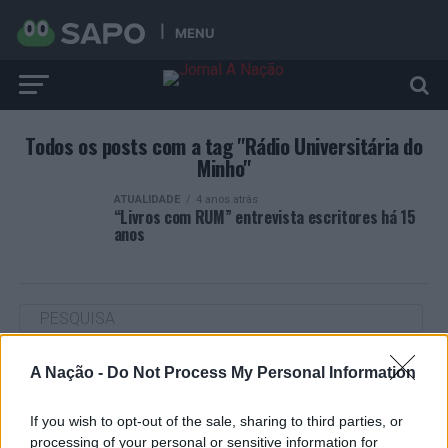
MENU
Todos os posts com a tag "Rádio Universitária do
Minho"
ATUALIDADE
4 anos atrás
“Livros com RUM” entrevista escritores há 15
anos
A Nação -
Do Not Process My Personal Information
ARTIGOS RECENTES
Cultura digital pode “comprometer” a criatividade antes
If you wish to opt-out of the sale, sharing to third parties, or
de “provocar” mudanças genéticas, diz neurocientista
processing of your personal or sensitive information for