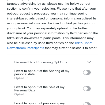
targeted advertising by us, please use the below opt-out
“Millennium Estoril Open 2026” regressou ao circuito ATP
section to confirm your selection. Please note that after your
com vitória do francês Luca Van Assche
opt-out request is processed you may continue seeing
interest-based ads based on personal information utilized by
us or personal information disclosed to third parties prior to
Castelo Branco: “Bienal Internacional de Artes e Ofícios”
your opt-out. You may separately opt-out of the further
promete afirmar artesanato, património e inovação como
disclosure of your personal information by third parties on the
“motores de desenvolvimento económico e cultural” do
IAB’s list of downstream participants. This information may
município português
also be disclosed by us to third parties on the
IAB’s List of
Downstream Participants
that may further disclose it to other
Covilhã: Especialista aponta investimento estrangeiro e
third parties.
valorização imobiliária como motores do crescimento da
Beira Interior
Personal Data Processing Opt Outs
I want to opt-out of the Sharing of my
Rio de Janeiro: Governo do Estado propõe parceria com a
personal data.
FUNCEX para “reforçar inteligência sobre comércio
Opted In
exterior”
I want to opt-out of the Sale of my
Personal Data.
Opted In
COMENTÁRIOS RECENTES
I want to opt-out of processing my