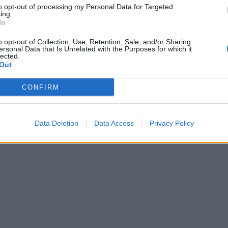
to opt-out of processing my Personal Data for Targeted
ing.
In
o opt-out of Collection, Use, Retention, Sale, and/or Sharing
ersonal Data that Is Unrelated with the Purposes for which it
lected.
Out
CONFIRM
Data Deletion
Data Access
Privacy Policy