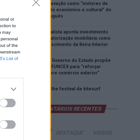
património e inovação como “motores de
desenvolvimento económico e cultural” do
município português
sonal or
ection to
Covilhã: Especialista aponta investimento
ou may
estrangeiro e valorização imobiliária como
 personal
motores do crescimento da Beira Interior
out of the
 downstream
B’s List of
Rio de Janeiro: Governo do Estado propõe
parceria com a FUNCEX para “reforçar
inteligência sobre comércio exterior”
Esposende acolhe festival de kitesurf
COMENTÁRIOS RECENTES
ÚLTIMAS
DESTAQUE
VIDEOS