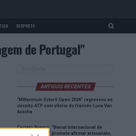
TICA
DESPORTO
agem de Portugal"
ARTIGOS RECENTES
“Millennium Estoril Open 2026” regressou ao
circuito ATP com vitória do francês Luca Van
Assche
Castelo Branco: “Bienal Internacional de
Artes e Ofícios” promete afirmar artesanato,