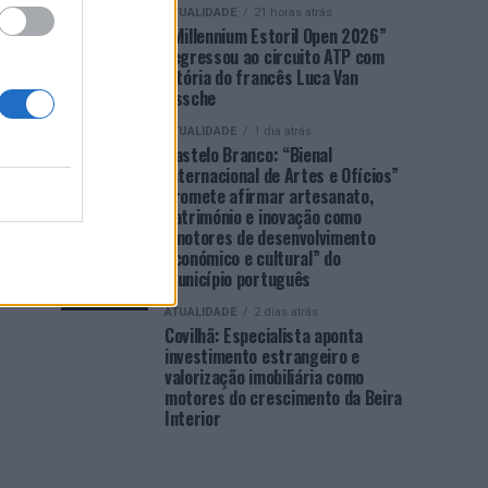
ATUALIDADE
21 horas atrás
“Millennium Estoril Open 2026”
regressou ao circuito ATP com
vitória do francês Luca Van
Assche
ATUALIDADE
1 dia atrás
Castelo Branco: “Bienal
Internacional de Artes e Ofícios”
promete afirmar artesanato,
património e inovação como
“motores de desenvolvimento
económico e cultural” do
município português
ATUALIDADE
2 dias atrás
Covilhã: Especialista aponta
investimento estrangeiro e
valorização imobiliária como
motores do crescimento da Beira
Interior