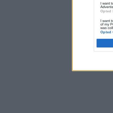
I want 
Advertis
Opted 
I want t
of my P
was col
Opted 