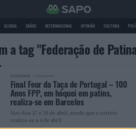
GLOBAL
SAÚDE
INTERNACIONAL
OPINIÃO
CULTURA
POLÍ
om a tag "Federação de Patin
ATUALIDADE
2 anos atrás
Final Four da Taça de Portugal – 100
Anos FPP, em hóquei em patins,
realiza-se em Barcelos
Nos dias 27 e 28 de abril, sendo que o sorteio
realiza-se a 4 de abril