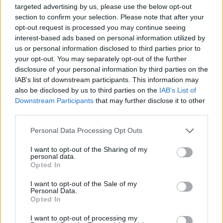
targeted advertising by us, please use the below opt-out
“Millennium Estoril Open 2026” regressou ao circuito ATP
section to confirm your selection. Please note that after your
com vitória do francês Luca Van Assche
opt-out request is processed you may continue seeing
interest-based ads based on personal information utilized by
us or personal information disclosed to third parties prior to
Castelo Branco: “Bienal Internacional de Artes e Ofícios”
your opt-out. You may separately opt-out of the further
promete afirmar artesanato, património e inovação como
disclosure of your personal information by third parties on the
“motores de desenvolvimento económico e cultural” do
IAB’s list of downstream participants. This information may
município português
also be disclosed by us to third parties on the
IAB’s List of
Downstream Participants
that may further disclose it to other
Covilhã: Especialista aponta investimento estrangeiro e
third parties.
valorização imobiliária como motores do crescimento da
Beira Interior
Personal Data Processing Opt Outs
I want to opt-out of the Sharing of my
Rio de Janeiro: Governo do Estado propõe parceria com a
personal data.
FUNCEX para “reforçar inteligência sobre comércio
Opted In
exterior”
I want to opt-out of the Sale of my
Personal Data.
Opted In
COMENTÁRIOS RECENTES
I want to opt-out of processing my