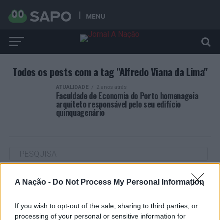
MENU
Todos os posts com a tag "Alfredo Viana da Lima"
ATUALIDADE
2 anos atrás
Faculdade de Economia do Porto homenageia
arquiteto responsável pelo seu edifício
quinquagenário
ARTIGOS RECENTES
A Nação -
Do Not Process My Personal Information
Cultura digital pode “comprometer” a criatividade antes
If you wish to opt-out of the sale, sharing to third parties, or
de “provocar” mudanças genéticas, diz neurocientista
processing of your personal or sensitive information for