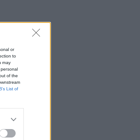
sonal or
ection to
ou may
 personal
out of the
 downstream
B’s List of