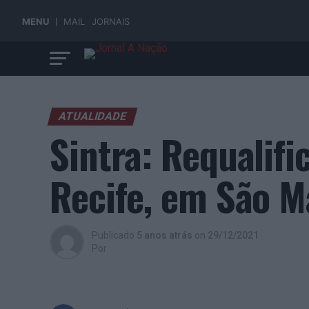
MENU
MAIL
JORNAIS
ATUALIDADE
Sintra: Requalif
Recife, em São M
Publicado
5 anos atrás
on
29/12/2021
Por