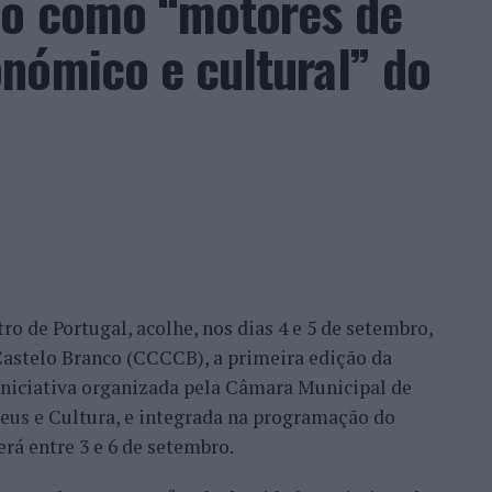
ão como “motores de
acional. Nuno Borges, Jaime Faria, Henrique
nómico e cultural” do
eira e Tiago Torres integraram o quadro principal,
ação dos wild cards após as entradas diretas de
me Faria protagonizaram as melhores campanhas da
nal. Torres assinou um dos resultados mais
 Alejandro Tabilo, terceiro cabeça de série e um
tulo, antes de ser afastado pelo francês Hugo Gaston
ro de Portugal, acolhe, nos dias 4 e 5 de setembro,
Bueno e o neerlandês Botic van de Zandschulp,
astelo Branco (CCCCB), a primeira edição da
nde acabou eliminado pelo italiano Luciano
, iniciativa organizada pela Câmara Municipal de
ts.
seus e Cultura, e integrada na programação do
onal no quadro principal, iniciou a participação
erá entre 3 e 6 de setembro.
o Luz, acabando, contudo, por ser eliminado na