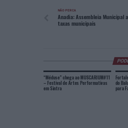
NÃO PERCA
Anadia: Assembleia Municipal 
taxas municipais
POD
“Méduse” chega ao MUSCARIUM#11
Fortal
– Festival de Artes Performativas
do Bal
em Sintra
para F