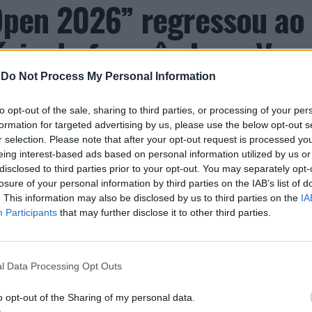
 Open 2026” regressou ao
ória do francês Luca Van
-
Do Not Process My Personal Information
to opt-out of the sale, sharing to third parties, or processing of your per
formation for targeted advertising by us, please use the below opt-out s
r selection. Please note that after your opt-out request is processed y
eing interest-based ads based on personal information utilized by us or
disclosed to third parties prior to your opt-out. You may separately opt-
losure of your personal information by third parties on the IAB’s list of
. This information may also be disclosed by us to third parties on the
IA
Participants
that may further disclose it to other third parties.
entre os dias 18 e 26 de julho, no Clube de Ténis
 assinalando o regresso da competição ao circuito
e, na edição anterior, ter integrado o circuito
l Data Processing Opt Outs
onquistou o primeiro título ATP da carreira ao
l, encerrando uma edição marcada pela elevada
o opt-out of the Sharing of my personal data.