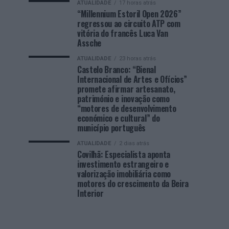
ATUALIDADE
17 horas atrás
“Millennium Estoril Open 2026”
regressou ao circuito ATP com
vitória do francês Luca Van
Assche
ATUALIDADE
23 horas atrás
Castelo Branco: “Bienal
Internacional de Artes e Ofícios”
promete afirmar artesanato,
património e inovação como
“motores de desenvolvimento
económico e cultural” do
município português
ATUALIDADE
2 dias atrás
Covilhã: Especialista aponta
investimento estrangeiro e
valorização imobiliária como
motores do crescimento da Beira
Interior