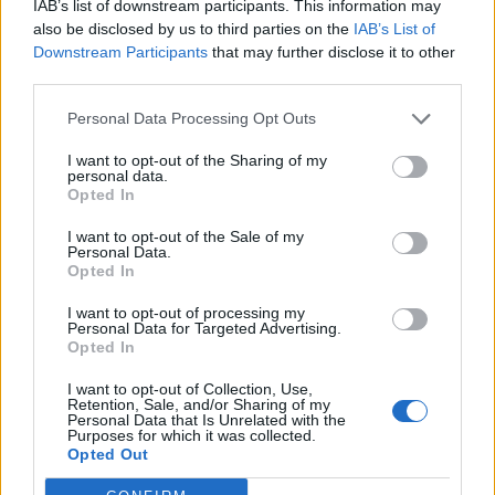
português
IAB’s list of downstream participants. This information may
Alejandro Tabilo e pelo belga Alexander Blockx.
also be disclosed by us to third parties on the
IAB’s List of
Um dos momentos mais aguardados da semana foi
Downstream Participants
that may further disclose it to other
Publicado
20 horas atrás
on
07/08/2026
também o regresso do suíço Stan Wawrinka ao Estoril,
Por
Ígor Lopes
third parties.
integrado na digressão de despedida do antigo vencedor
de três torneios do Grand Slam.
Personal Data Processing Opt Outs
I want to opt-out of the Sharing of my
A edição de 2026 ficou igualmente marcada pela maior
A cidade de Castelo Branco, na região Centro de
personal data.
representação portuguesa de sempre num torneio ATP
Opted In
Portugal, acolhe, nos dias 4 e 5 de setembro, no Centro
realizado em território nacional. Nuno Borges, Jaime
de Cultura Contemporânea de Castelo Branco (CCCCB),
I want to opt-out of the Sale of my
Faria, Henrique Rocha, Frederico Ferreira Silva, Tiago
a primeira edição da “Bienal Internacional de Artes e
Personal Data.
Opted In
Pereira e Tiago Torres integraram o quadro principal,
Ofícios”, iniciativa organizada pela Câmara Municipal de
beneficiando, de igual modo, da reorganização dos wild
Castelo Branco, através da Divisão de Museus e Cultura,
I want to opt-out of processing my
cards após as entradas diretas de alguns jogadores.
Personal Data for Targeted Advertising.
e integrada na programação do “Festival Sabores de
Opted In
Perdição”, que decorrerá entre 3 e 6 de setembro.
Entre os portugueses, Tiago Torres e Jaime Faria
I want to opt-out of Collection, Use,
protagonizaram as melhores campanhas da edição,
Retention, Sale, and/or Sharing of my
A Bienal nasce na sequência da inclusão de Castelo
Personal Data that Is Unrelated with the
ambos alcançando os quartos de final. Torres assinou
Branco na “Rede de Cidades Criativas da UNESCO”,
Purposes for which it was collected.
um dos resultados mais marcantes do torneio ao
Opted Out
distinção atribuída em 31 de outubro de 2023, na
eliminar o chileno Alejandro Tabilo, terceiro cabeça de
categoria “Artesanato e Artes Populares”,