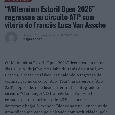
“Millennium Estoril Open 2026”
Em 2017, a Comissão Europeia reconheceu o projeto
regressou ao circuito ATP com
Academia de Líderes Ubuntu como um dos doze projetos
vitória do francês Luca Van Assche
mais relevantes em termos de boas práticas de trabalho
com os jovens e empreendedorismo social, e pela
ASHOKA com um
Ashoka Fellow
Português.
Publicado
14 horas atrás
on
07/08/2026
Por
Ígor Lopes
Foto: DR.
TÓPICOS RELACIONADOS:
BASÍLIO HORTA
DESTAQUE
O “Millennium Estoril Open 2026” decorreu entre os
SINTRA
UBUNTU
dias 18 e 26 de julho, no Clube de Ténis do Estoril, em
Cascais, a oeste de Lisboa, assinalando o regresso da
PRÓXIMO
Carcavelos: Novo detido por violência doméstica
competição ao circuito “ATP Tour” na categoria “ATP
250”, depois de, na edição anterior, ter integrado o
NÃO PERCA
Congida recebe 3ª etapa do Campeonato LIDL
circuito “Challenger”. O francês Luca Van Assche
conquistou o primeiro título ATP da carreira ao
derrotar o belga Alexander Blockx na final, encerrando
uma edição marcada pela elevada competitividade, pela