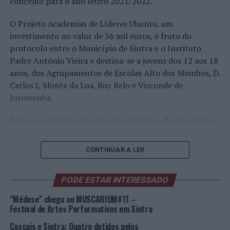
concelho para o ano letivo 2021/2022.
O Projeto Academias de Líderes Ubuntu, um
investimento no valor de 36 mil euros, é fruto do
protocolo entre o Município de Sintra e o Instituto
Padre António Vieira e destina-se a jovens dos 12 aos 18
anos, dos Agrupamentos de Escolas Alto dos Moinhos, D.
Carlos I, Monte da Lua, Ruy Belo e Visconde de
Juromenha.
Para o presidente da autarquia de Sintra, Basílio Horta,
a continuação desta iniciativa é de “extrema importância
para a formação e desenvolvimento dos nossos jovens,
CONTINUAR A LER
que são agentes de mudança ao serviço da comunidade,
ajudando a torná-la mais justa e solidária. Este projeto
PODE ESTAR INTERESSADO
traz aos nossos jovens, e à restante comunidade escolar,
ferramentas para o um bom desempenho enquanto
“Méduse” chega ao MUSCARIUM#11 –
cidadãos e acima de tudo enquanto Seres Humanos.”.
Festival de Artes Performativas em Sintra
Cascais e Sintra: Quatro detidos pelos
O Projeto Academias de Líderes Ubuntu tem por base a