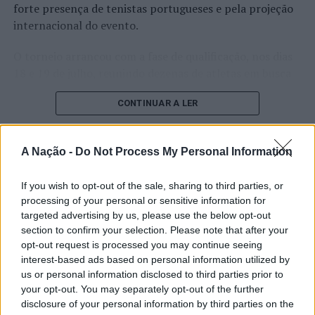
forte presença de tenistas portugueses e pela projeção
internacional do evento.
O torneio arrancou com a fase de qualificação, nos dias
18 e 19 de julho, reunindo dezenas de atletas em busca
de um lugar no quadro principal. A cerimónia de
CONTINUAR A LER
abertura contou com a presença do presidente da
Câmara Municipal de Cascais, Nuno Piteira Lopes,
acompanhado pelo executivo municipal, assinalando o
A Nação -
Do Not Process My Personal Information
início de uma competição que voltou a colocar o
ATUALIDADE
concelho no centro do calendário internacional do
Castelo Branco: “Bienal
If you wish to opt-out of the sale, sharing to third parties, or
ténis.
processing of your personal or sensitive information for
Internacional de Artes e Ofícios”
targeted advertising by us, please use the below opt-out
Apesar das desistências de última hora de jogadores
promete afirmar artesanato,
section to confirm your selection. Please note that after your
como Casper Ruud (Noruega), Alejandro Davidovich
opt-out request is processed you may continue seeing
património e inovação como
Fokina (Espanha) e Matteo Arnaldi (Itália), a prova
interest-based ads based on personal information utilized by
“motores de desenvolvimento
apresentou um quadro competitivo de elevado nível,
us or personal information disclosed to third parties prior to
liderado pelo russo Andrey Rublev, primeiro cabeça de
your opt-out. You may separately opt-out of the further
económico e cultural” do município
disclosure of your personal information by third parties on the
série, pelo italiano Luciano Darderi, pelo chileno