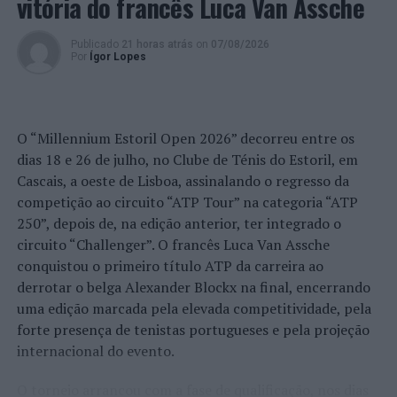
vitória do francês Luca Van Assche
contos “
Vero, a contadora de histórias”, seguido do
momento alto da programação – as
Romaníadas, que
Publicado
21 horas atrás
on
07/08/2026
puseram, frente a frente, as diversas freguesias do
Por
Ígor Lopes
concelho em jogos de poder e de diversão.
Seguiu-se a Veneração aos Deuses e uma demonstração
O “Millennium Estoril Open 2026” decorreu entre os
de Estratégias de Combate da Legião, que culminou com
dias 18 e 26 de julho, no Clube de Ténis do Estoril, em
o espetáculo de manipulação de fogo “Música no
Cascais, a oeste de Lisboa, assinalando o regresso da
Mercado”, com que se encerrou a programação.
competição ao circuito “ATP Tour” na categoria “ATP
Produtos regionais e artesanato local compuseram o
250”, depois de, na edição anterior, ter integrado o
cenário, com a presença de produtores e artesãos locais
circuito “Challenger”. O francês Luca Van Assche
e regionais, que demonstraram o seu saber fazer, como
conquistou o primeiro título ATP da carreira ao
herança daqueles que, em tempos de outrora, ocuparam
derrotar o belga Alexander Blockx na final, encerrando
esta
Villa
Romana.
uma edição marcada pela elevada competitividade, pela
forte presença de tenistas portugueses e pela projeção
Foto: CMA.
internacional do evento.
O torneio arrancou com a fase de qualificação, nos dias
TÓPICOS RELACIONADOS:
ANSIÃO
DESTAQUE
FÓRUM