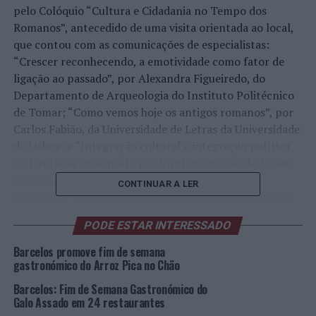
pelo Colóquio “Cultura e Cidadania no Tempo dos
Romanos”, antecedido de uma visita orientada ao local,
que contou com as comunicações de especialistas:
“Crescer reconhecendo, a emotividade como fator de
ligação ao passado”, por Alexandra Figueiredo, do
Departamento de Arqueologia do Instituto Politécnico
de Tomar; “Como vemos hoje os antigos romanos”, por
Carlos Fabião, da Universidade de Letras da Universidade
de Lisboa; e “Integração cultural e integração política
na Lusitânia Ocidental”, por Virgílio Correia, do Museu
Monográfico de Conímbriga. João Patrício foi o
CONTINUAR A LER
moderador da sessão, cujo encerramento ficou a cargo
do Presidente da Câmara Municipal, António José
PODE ESTAR INTERESSADO
Domingues.
Barcelos promove fim de semana
A este momento, seguiu-se a Recriação do Batizado, do
gastronómico do Arroz Pica no Chão
Casamento e do Funeral e o Cortejo Romano. A Abertura
Barcelos: Fim de Semana Gastronómico do
das Tabernas marcou o arranque da programação da
Galo Assado em 24 restaurantes
noite, permitindo a degustação de gastronomia