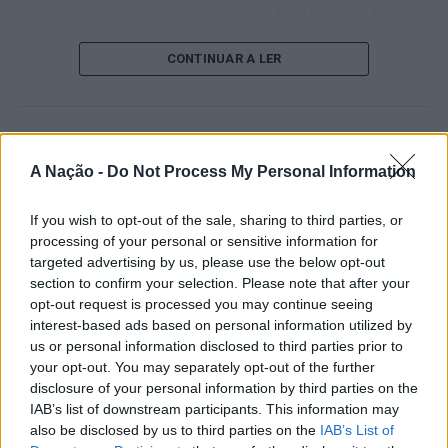
18 e 19 de julho, reunindo dezenas de atletas em busca
HISTÓRIA
ROMANOS
TURISMO
de um lugar no quadro principal. A cerimónia de
PRÓXIMO
CONTINUAR A LER
abertura contou com a presença do presidente da
Operação “Cinto-me Vivo” na Madeira
Câmara Municipal de Cascais, Nuno Piteira Lopes,
NÃO PERCA
acompanhado pelo executivo municipal, assinalando o
Sesimbra quer reunir mais de 700 mergulhadores para
início de uma competição que voltou a colocar o
bater recorde do Guinness
ATUALIDADE
concelho no centro do calendário internacional do
A Nação -
Do Not Process My Personal Information
Castelo Branco: “Bienal
ténis.
Internacional de Artes e Ofícios”
If you wish to opt-out of the sale, sharing to third parties, or
Apesar das desistências de última hora de jogadores
promete afirmar artesanato,
processing of your personal or sensitive information for
como Casper Ruud (Noruega), Alejandro Davidovich
targeted advertising by us, please use the below opt-out
património e inovação como
Fokina (Espanha) e Matteo Arnaldi (Itália), a prova
section to confirm your selection. Please note that after your
“motores de desenvolvimento
apresentou um quadro competitivo de elevado nível,
opt-out request is processed you may continue seeing
liderado pelo russo Andrey Rublev, primeiro cabeça de
interest-based ads based on personal information utilized by
económico e cultural” do município
série, pelo italiano Luciano Darderi, pelo chileno
us or personal information disclosed to third parties prior to
português
your opt-out. You may separately opt-out of the further
Alejandro Tabilo e pelo belga Alexander Blockx.
disclosure of your personal information by third parties on the
Um dos momentos mais aguardados da semana foi
IAB’s list of downstream participants. This information may
Publicado
1 dia atrás
on
07/08/2026
também o regresso do suíço Stan Wawrinka ao Estoril,
Por
Ígor Lopes
also be disclosed by us to third parties on the
IAB’s List of
integrado na digressão de despedida do antigo vencedor