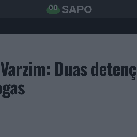
 Varzim: Duas deten
ogas