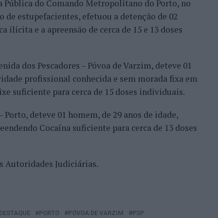
ça Pública do Comando Metropolitano do Porto, no
o de estupefacientes, efetuou a detenção de 02
ca ilícita e a apreensão de cerca de 15 e 13 doses
venida dos Pescadores – Póvoa de Varzim, deteve 01
vidade profissional conhecida e sem morada fixa em
xe suficiente para cerca de 15 doses individuais.
– Porto, deteve 01 homem, de 29 anos de idade,
reendendo Cocaína suficiente para cerca de 13 doses
s Autoridades Judiciárias.
DESTAQUE
PORTO
PÓVOA DE VARZIM
PSP