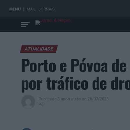
MENU
MAIL
JORNAIS
ATUALIDADE
Porto e Póvoa de
por tráfico de dr
Publicado
3 anos atrás
on
26/07/2023
Por