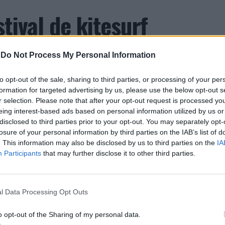
tival de kitesurf
-
Do Not Process My Personal Information
to opt-out of the sale, sharing to third parties, or processing of your per
formation for targeted advertising by us, please use the below opt-out s
r selection. Please note that after your opt-out request is processed y
eing interest-based ads based on personal information utilized by us or
edição do Esposende Nortada Kite Fest vai ser o
disclosed to third parties prior to your opt-out. You may separately opt-
de vento e do mar. Integrado no circuito Nortada
losure of your personal information by third parties on the IAB’s list of
. This information may also be disclosed by us to third parties on the
IA
 a foz do rio Cávado e o Parque Radical de
Participants
that may further disclose it to other third parties.
blico.
ternacionais competem em diferentes vertentes de
l Data Processing Opt Outs
comunidade com concertos, DJ sets e atividades
o Nortada Ocean Rides, circuito que em 2026 passa
o opt-out of the Sharing of my personal data.
o, Vila Nova de Milfontes e Ericeira.