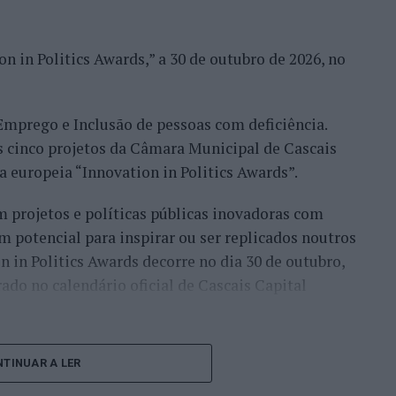
ariantes da modalidade: Kiteboard, a disciplina
nal; Kitewave, dedicada à navegação em ondas com
n in Politics Awards,” a 30 de outubro de 2026, no
ncha equipada com foil permite elevar-se acima da
ecente, que combina uma asa insuflável (wing) com
 Emprego e Inclusão de pessoas com deficiência.
s cinco projetos da Câmara Municipal de Cascais
egorias distintas. A prova Downwind liga a praia
va europeia “Innovation in Politics Awards”.
 rio Cávado, em Esposende, estando aberta a todas
 projetos e políticas públicas inovadoras com
o percurso, destina-se às categorias Kiteboard e
m potencial para inspirar ou ser replicados noutros
 em frente às piscinas municipais de Esposende, e
on in Politics Awards decorre no dia 30 de outubro,
de Kiteboard.
ado no calendário oficial de Cascais Capital
a foz do Cávado, sendo que o Parque Radical vai
gramação paralela, incluindo DJ sets ao final da
lecionados entre mais de 300 candidaturas
, marcado para a noite de sábado.
TINUAR A LER
27 países europeus.
Destes, cinco pertencem ao
ival é gratuito para o público. A participação nas