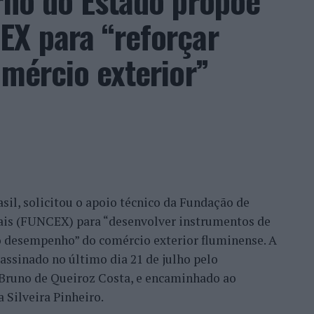
rno do Estado propõe
EX para “reforçar
, promessa conquistada e é isto que eu faço.
so, na medida em que as pessoas sentem a
omércio exterior”
o que nós temos feito, no fundo, por uma
ilhã, Belmonte, Fundão, Manteigas, tenho feito um
eu este consultor, que acrescentou que esse
confiança demonstrada por clientes nacionais e
ade do país, mas inclusive outros países. Há
migo, já, com a minha equipa, para fazermos a
sil, solicitou o apoio técnico da Fundação de
móvel, para um desenvolvimento turístico”,
nais (FUNCEX) para “desenvolver instrumentos de
 desempenho” do comércio exterior fluminense. A
assinado no último dia 21 de julho pelo
rmação da habitação impulsionam o
, Bruno de Queiroz Costa, e encaminhado ao
 Silveira Pinheiro.