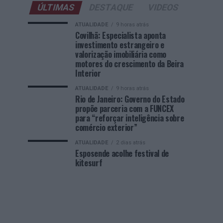
ÚLTIMAS
DESTAQUE
VIDEOS
ATUALIDADE
9 horas atrás
Covilhã: Especialista aponta
investimento estrangeiro e
valorização imobiliária como
motores do crescimento da Beira
Interior
ATUALIDADE
9 horas atrás
Rio de Janeiro: Governo do Estado
propõe parceria com a FUNCEX
para “reforçar inteligência sobre
comércio exterior”
ATUALIDADE
2 dias atrás
Esposende acolhe festival de
kitesurf