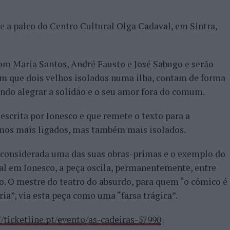
be a palco do Centro Cultural Olga Cadaval, em Sintra,
com Maria Santos, André Fausto e José Sabugo e serão
m que dois velhos isolados numa ilha, contam de forma
ndo alegrar a solidão e o seu amor fora do comum.
scrita por Ionesco e que remete o texto para a
mos mais ligados, mas também mais isolados.
do considerada uma das suas obras-primas e o exemplo do
al em Ionesco, a peça oscila, permanentemente, entre
lo. O mestre do teatro do absurdo, para quem “o cómico é
ria”, via esta peça como uma “farsa trágica”.
//ticketline.pt/evento/as-cadeiras-57990
.