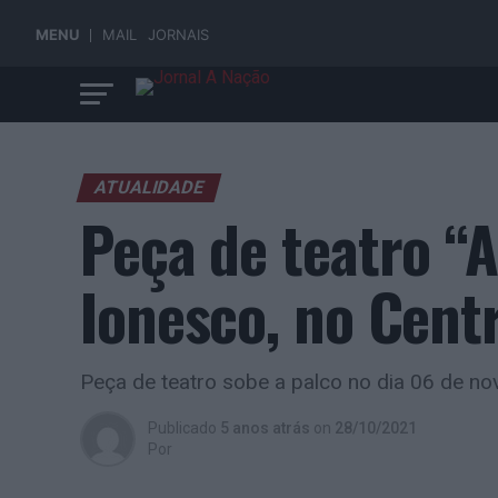
MENU
MAIL
JORNAIS
ATUALIDADE
Peça de teatro “
Ionesco, no Cent
Peça de teatro sobe a palco no dia 06 de n
Publicado
5 anos atrás
on
28/10/2021
Por