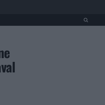
ne
val