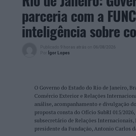
Rio de Janeiro: Gove
parceria com a FUNC
“O meu sentimento é de promessa cumprida
Aquilo que eu cumpro, para mim, é glorio
inteligência sobre c
satisfação, tal como eu, de todo o trabalh
comunidade que é grande, não só pela Cov
trabalho de divulgação e de ação”, descrev
Publicado
9 horas atrás
on
06/08/2026
reconhecimento se reflete igualmente na 
Por
Ígor Lopes
internacionais.
“Nós estamos a conquistar não só cada cid
muitos países que vêm diretamente ter co
O Governo do Estado do Rio de Janeiro, Bra
venda do imóvel deles, para comprar um i
Comércio Exterior e Relações Internacio
revelou.
análise, acompanhamento e divulgação do
proposta consta do Ofício SubRI 015/2026, 
A procura internacional e a transfo
subsecretário de Relações Internacionais
“crescimento da região”
presidente da Fundação, Antonio Carlos da