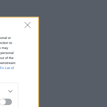
sonal or
ection to
ou may
 personal
out of the
 downstream
B’s List of