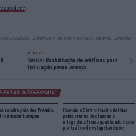
cadaval.pt/
.
 OLGA CADAVAL
DESTAQUE
EUGÈNE IONESCO
SINTRA
TEATRO
PRÓXIMO
“A
Sintra: Reabilitação de edifícios para
habitação jovem avança
E ESTAR INTERESSADO
os recebe gala dos Prémios
Cascais e Sintra: Quatro detidos
tro Amador Europeu
pelos crimes de ofensas à
integridade física qualificada e dois
por tráfico de estupefacientes