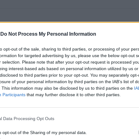
a aponta investimento
-
Do Not Process My Personal Information
zação imobiliária como
to opt-out of the sale, sharing to third parties, or processing of your per
formation for targeted advertising by us, please use the below opt-out s
to da Beira Interior
r selection. Please note that after your opt-out request is processed y
eing interest-based ads based on personal information utilized by us or
disclosed to third parties prior to your opt-out. You may separately opt-
losure of your personal information by third parties on the IAB’s list of
. This information may also be disclosed by us to third parties on the
IA
Participants
that may further disclose it to other third parties.
l Data Processing Opt Outs
 Carlos, defende que a Beira Interior, localizada
o opt-out of the Sharing of my personal data.
um período de “forte crescimento económico e