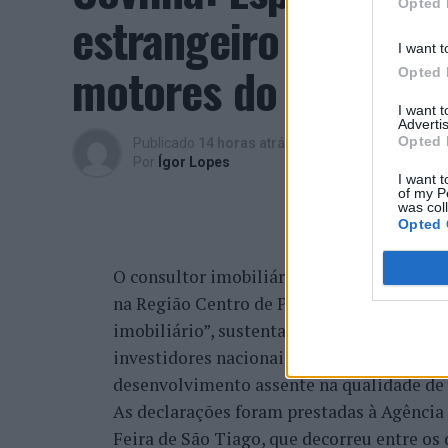
Opted 
estrangeiro e valori
I want t
motores do crescimen
Opted 
I want 
Advertis
Opted 
Publicado
14 horas atrás
on
06/08/2026
Por
Ígor Lopes
I want t
of my P
was col
Opted 
O consultor imobiliário português, António
na Região Centro de Portugal, atravessa 
imobiliário”, sustentando que a região re
investidores nacionais e estrangeiros, fi
desenvolvimento assente na qualidade de v
As declarações foram prestadas à Agênci
Feira de São Tiago, que decorreu entre os 