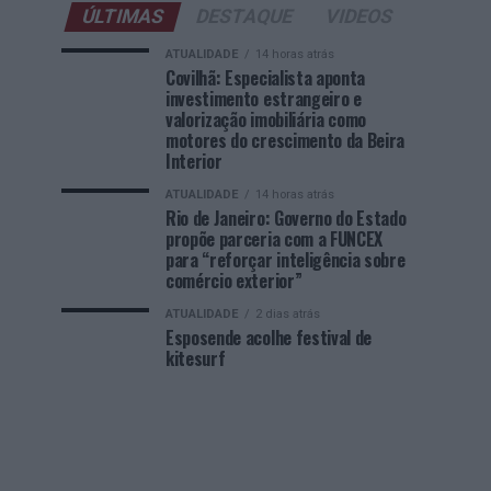
ÚLTIMAS
DESTAQUE
VIDEOS
ATUALIDADE
14 horas atrás
Covilhã: Especialista aponta
investimento estrangeiro e
valorização imobiliária como
motores do crescimento da Beira
Interior
ATUALIDADE
14 horas atrás
Rio de Janeiro: Governo do Estado
propõe parceria com a FUNCEX
para “reforçar inteligência sobre
comércio exterior”
ATUALIDADE
2 dias atrás
Esposende acolhe festival de
kitesurf