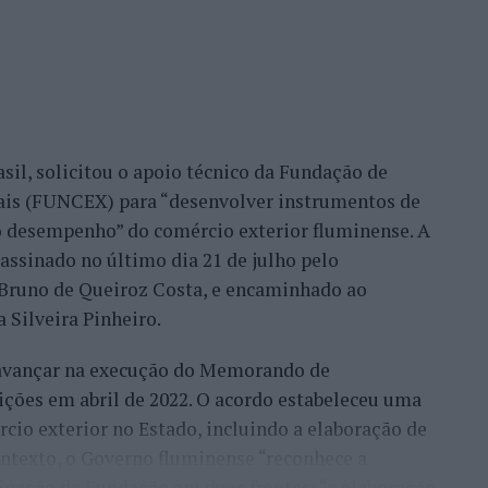
eu este consultor, que acrescentou que esse
confiança demonstrada por clientes nacionais e
ade do país, mas inclusive outros países. Há
migo, já, com a minha equipa, para fazermos a
sil, solicitou o apoio técnico da Fundação de
móvel, para um desenvolvimento turístico”,
nais (FUNCEX) para “desenvolver instrumentos de
 desempenho” do comércio exterior fluminense. A
assinado no último dia 21 de julho pelo
rmação da habitação impulsionam o
, Bruno de Queiroz Costa, e encaminhado ao
 Silveira Pinheiro.
 avançar na execução do Memorando de
frisa que o mercado imobiliário da Beira Interior
ições em abril de 2022. O acordo estabeleceu uma
eiros, “nomeadamente do Brasil, França, Israel e
io exterior no Estado, incluindo a elaboração de
ontexto, o Governo fluminense “reconhece a
ocura resulta de uma tendência que antecipou ainda
ipação da Fundação em duas frentes: “a elaboração