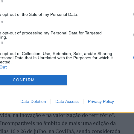
In
zação imobiliária como
o opt-out of the Sale of my Personal Data.
to da Beira Interior
In
to opt-out of processing my Personal Data for Targeted
ing.
In
o opt-out of Collection, Use, Retention, Sale, and/or Sharing
ersonal Data that Is Unrelated with the Purposes for which it
lected.
Out
CONFIRM
 Carlos, defende que a Beira Interior, localizada
um período de “forte crescimento económico e
úne atualmente “condições para atrair novos
Data Deletion
Data Access
Privacy Policy
xar população e consolidar um modelo de
ida, na inovação e na valorização do território”.
a Incomparáveis no âmbito de mais uma edição da
dias 16 e 26 de julho, na Covilhã, sendo considerada