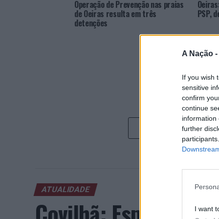
Operação de Prevenção nas praias
Oeiras
de Oeiras resulta em três
PSP, d
detenções
A Nação 
If you wish 
sensitive in
confirm you
continue se
information 
further disc
participants
Downstream 
Persona
ATUALIDADE
Covilhã: Especialist
I want t