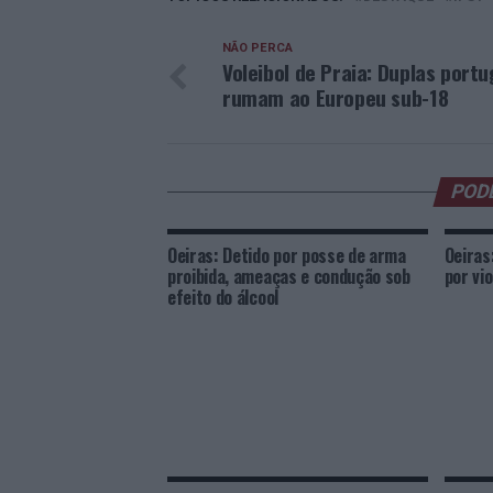
NÃO PERCA
Voleibol de Praia: Duplas port
rumam ao Europeu sub-18
POD
Oeiras: Detido por posse de arma
Oeiras
proibida, ameaças e condução sob
por vi
efeito do álcool