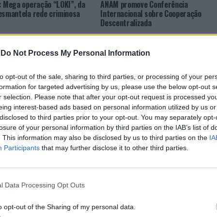
: Mega operação “LOKI”, da
ANAM promove Conferência
esmantela rede criminosa
Internacional sobre Cooperação
Descentralizada
-
Do Not Process My Personal Information
to opt-out of the sale, sharing to third parties, or processing of your per
formation for targeted advertising by us, please use the below opt-out s
r selection. Please note that after your opt-out request is processed y
eing interest-based ads based on personal information utilized by us or
disclosed to third parties prior to your opt-out. You may separately opt-
CLIQUE PARA COMENTAR
losure of your personal information by third parties on the IAB’s list of
. This information may also be disclosed by us to third parties on the
IA
Participants
that may further disclose it to other third parties.
l Data Processing Opt Outs
a aponta investimento
o opt-out of the Sharing of my personal data.