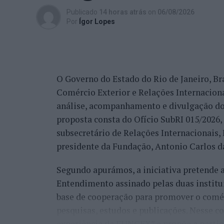
trabalho de divulgação e de ação”, descrev
Publicado
14 horas atrás
on
06/08/2026
reconhecimento se reflete igualmente na 
Por
Ígor Lopes
internacionais.
“Nós estamos a conquistar não só cada cid
muitos países que vêm diretamente ter co
O Governo do Estado do Rio de Janeiro, Bra
venda do imóvel deles, para comprar um i
Comércio Exterior e Relações Internacio
revelou.
análise, acompanhamento e divulgação do
proposta consta do Ofício SubRI 015/2026, 
A procura internacional e a transfo
subsecretário de Relações Internacionais
“crescimento da região”
presidente da Fundação, Antonio Carlos da
Segundo apurámos, a iniciativa pretende
Além da procura nacional, António Carlos 
Entendimento assinado pelas duas institu
está também a captar investidores estrang
base de cooperação para promover o comérc
espanhóis”.
pesquisas, estudos e publicações. Nesse c
Na perspetiva deste profissional, esta pr
experiência da FUNCEX” e propõe a partic