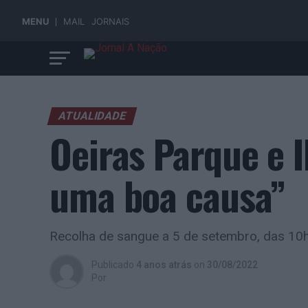
MENU
MAIL
JORNAIS
ATUALIDADE
Oeiras Parque e 
uma boa causa”
Recolha de sangue a 5 de setembro, das 10h
Publicado
4 anos atrás
on
30/08/2022
Por