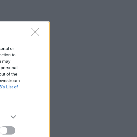
sonal or
ection to
ou may
 personal
out of the
 downstream
B’s List of