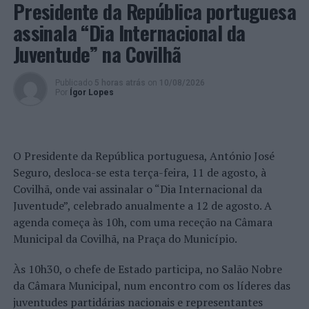
“Com esta iniciativa, o Município pretende, não só,
Presidente da República portuguesa
assinalar a importância do artesão no contexto das
assinala “Dia Internacional da
artes e ofícios barcelenses, mas também, recordar que
Juventude” na Covilhã
Barcelos é a única cidade portuguesa que integra a Rede
de Cidades Criativas da UNESCO na área do Artesanato e
Artes Populares”, salienta em nota.
Publicado
5 horas atrás
on
10/08/2026
Por
Ígor Lopes
Imagem: CMB.
TÓPICOS RELACIONADOS:
ARTESANATO
BARCELOS
O Presidente da República portuguesa, António José
DESTAQUE
DIA INTERNACIONAL DO ARTESÃO
Seguro, desloca-se esta terça-feira, 11 de agosto, à
FREDERICO DINIS
OLARIA
TEATRO
Covilhã, onde vai assinalar o “Dia Internacional da
PRÓXIMO
Juventude”, celebrado anualmente a 12 de agosto. A
Sintra homenageia atletas e clubes em mais uma Gala
agenda começa às 10h, com uma receção na Câmara
dos Campeões
Municipal da Covilhã, na Praça do Município.
NÃO PERCA
CEiiA exibe em Londres o seu ASV dedicado a
Às 10h30, o chefe de Estado participa, no Salão Nobre
cartografia, vigilância e defesa marítima
da Câmara Municipal, num encontro com os líderes das
juventudes partidárias nacionais e representantes