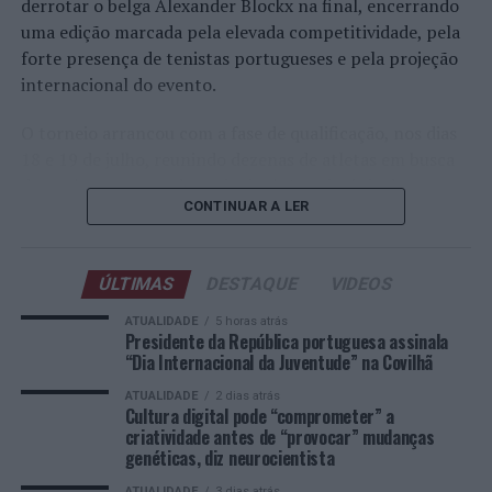
derrotar o belga Alexander Blockx na final, encerrando
Agrela Rodrigues.
uma edição marcada pela elevada competitividade, pela
forte presença de tenistas portugueses e pela projeção
Ígor Lopes
internacional do evento.
O torneio arrancou com a fase de qualificação, nos dias
18 e 19 de julho, reunindo dezenas de atletas em busca
de um lugar no quadro principal. A cerimónia de
CONTINUAR A LER
abertura contou com a presença do presidente da
Câmara Municipal de Cascais, Nuno Piteira Lopes,
acompanhado pelo executivo municipal, assinalando o
ÚLTIMAS
DESTAQUE
VIDEOS
início de uma competição que voltou a colocar o
concelho no centro do calendário internacional do
ATUALIDADE
5 horas atrás
Presidente da República portuguesa assinala
ténis.
“Dia Internacional da Juventude” na Covilhã
Apesar das desistências de última hora de jogadores
ATUALIDADE
2 dias atrás
Cultura digital pode “comprometer” a
como Casper Ruud (Noruega), Alejandro Davidovich
criatividade antes de “provocar” mudanças
Fokina (Espanha) e Matteo Arnaldi (Itália), a prova
genéticas, diz neurocientista
apresentou um quadro competitivo de elevado nível,
ATUALIDADE
3 dias atrás