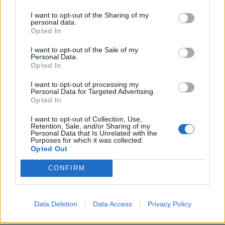
I want to opt-out of the Sharing of my
personal data.
Segundo o neurocientista português Fabiano de Abreu
Opted In
Agrela Rodrigues, a cultura digital pode reduzir o uso de
capacidades cognitivas que favoreceram a evolução
I want to opt-out of the Sale of my
Personal Data.
humana, como a criatividade e a concentração
Opted In
prolongada. Essa redução pode ocorrer antes que
qualquer alteração genética aconteça.
I want to opt-out of processing my
Personal Data for Targeted Advertising.
Opted In
De acordo com o especialista, o cérebro humano evoluiu
em um ambiente de escassez de estímulos, mas hoje
I want to opt-out of Collection, Use,
Retention, Sale, and/or Sharing of my
enfrenta notificações constantes, excesso de
Personal Data that Is Unrelated with the
Purposes for which it was collected.
informações e mudanças frequentes de atenção. Para
Opted Out
ele, essa diferença impõe uma carga elevada ao córtex
pré-frontal, responsável pelo planejamento e controle
CONFIRM
executivo.
O pesquisador afirma que plataformas digitais também
CONTINUAR A LER
Data Deletion
Data Access
Privacy Policy
estimulam continuamente o sistema de recompensa do
cérebro, favorecendo a fadiga mental, a dificuldade de