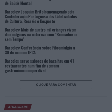
visitas a algumas das “estatuetas” do ‘Mundo
de Saúde Mental
Maravilhoso do Figurado’, que se encontram espalhadas
Barcelos: Joaquim Brito homenageado pela
um pouco por toda a cidade, e que representam a
Confederação Portuguesa das Coletividades
criatividade e o legado dos mestres artesãos da região
de Cultura, Recreio e Desporto
oleira de Barcelos. Esta ação conta com a teatralização
Barcelos: Mais de quatro mil crianças vivem
de alguns dos seus pontos pela “Via3 – Companhia de
dias mágicos na natureza com “Brincadeiras
Teatro de Viatodos”, que, desta forma, animará e dará
sem Tempo”
uma visão diferente aos participantes, sobre as peças e
Barcelos: Conferência sobre Fibromialgia a
os respetivos criadores. Paralelamente, às 15h00, inicia,
30 de maio no IPCA
no Largo da Porta Nova, o
workshop
“
Sete artes para
experienciar
Barcelos serve sabores de bacalhau em 41
”, no qual se poderá observar os artesãos das
restaurantes num fim de semana
áreas de olaria, figurado, cestaria, madeira, tecelagem,
gastronómico imperdível
pasta de papel (contemporâneo) e ferro a trabalhar ao
vivo.
CLIQUE PARA COMENTAR
O dia termina com o espetáculo musical “
Media Arts
”,
por Frederico Dinis, a ter lugar às 21h00, no Museu de
Olaria.
ATUALIDADE