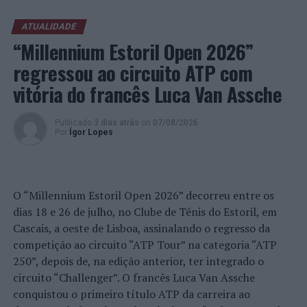
manter a atenção e a procrastinação. Na sua visão,
ATUALIDADE
tarefas inacabadas permanecem ativas na memória e
“Millennium Estoril Open 2026”
aumentam a sensação de sobrecarga, enquanto o stress
prolongado pode elevar os níveis de cortisol e
regressou ao circuito ATP com
prejudicar o desempenho cognitivo.
vitória do francês Luca Van Assche
Fabiano de Abreu Agrela Rodrigues ressalta que não há
Publicado
3 dias atrás
on
07/08/2026
evidências de que o ambiente digital provoque mudanças
Por
Ígor Lopes
genéticas na espécie humana. A adaptação observada,
afirma, ocorre por meio da neuroplasticidade, processo
pelo qual os circuitos neurais se reorganizam em
resposta às experiências.
O “Millennium Estoril Open 2026” decorreu entre os
dias 18 e 26 de julho, no Clube de Ténis do Estoril, em
“O principal desafio é preservar a capacidade de reflexão
Cascais, a oeste de Lisboa, assinalando o regresso da
profunda em um contexto marcado pela abundância de
competição ao circuito “ATP Tour” na categoria “ATP
informações e pela rápida evolução tecnológica. O
250”, depois de, na edição anterior, ter integrado o
potencial cognitivo humano permanece, mas o seu
circuito “Challenger”. O francês Luca Van Assche
desenvolvimento depende de como o cérebro é
conquistou o primeiro título ATP da carreira ao
exercitado no cotidiano”, finalizou Fabiano de Abreu