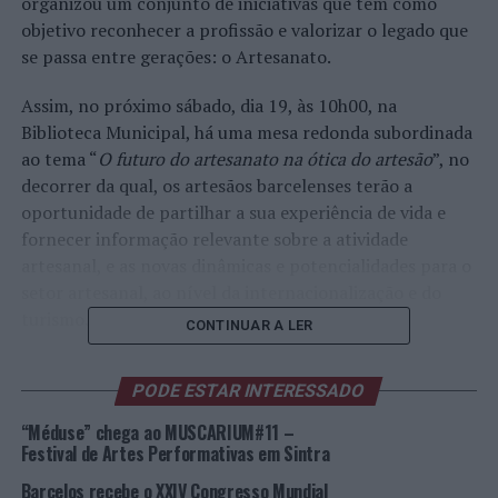
organizou um conjunto de iniciativas que têm como
objetivo reconhecer a profissão e valorizar o legado que
se passa entre gerações: o Artesanato.
Assim, no próximo sábado, dia 19, às 10h00, na
Biblioteca Municipal, há uma mesa redonda subordinada
ao tema “
O futuro do artesanato na ótica do artesão
”, no
decorrer da qual, os artesãos barcelenses terão a
oportunidade de partilhar a sua experiência de vida e
fornecer informação relevante sobre a atividade
artesanal, e as novas dinâmicas e potencialidades para o
setor artesanal, ao nível da internacionalização e do
turismo.
CONTINUAR A LER
No mesmo dia, pelas 14h30, avança a “
Visita teatralizada
PODE ESTAR INTERESSADO
pelo Mundo Maravilhoso do Figurado de Barcelos
”,
atividade que faz parte do programa anual “
Touring
“Méduse” chega ao MUSCARIUM#11 –
Barcelos
”, e que se encontra inserida nas ações de
Festival de Artes Performativas em Sintra
promoção do turismo criativo. Nesta iniciativa, fazem-se
Barcelos recebe o XXIV Congresso Mundial