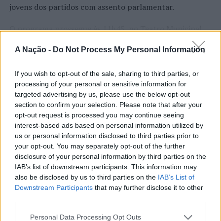
jovens dos partidos com assento parlamentar.
O programa prossegue às 11h45, no Teatro Municipal
da Covilhã, com uma conversa com um grupo de jovens
A Nação -
Do Not Process My Personal Information
empreendedores.
CONTINUAR A LER
A visita termina às 12h30, com um almoço-convívio com
If you wish to opt-out of the sale, sharing to third parties, or
processing of your personal or sensitive information for
jovens no Largo da Câmara Municipal.
targeted advertising by us, please use the below opt-out
section to confirm your selection. Please note that after your
Instituído pelas Nações Unidas, o “
Dia Internacional da
ATUALIDADE
opt-out request is processed you may continue seeing
Juventude”
procura chamar a atenção para os desafios,
Cultura digital pode “comprometer”
interest-based ads based on personal information utilized by
as oportunidades e a participação das novas gerações na
a criatividade antes de “provocar”
us or personal information disclosed to third parties prior to
sociedade.
your opt-out. You may separately opt-out of the further
mudanças genéticas, diz
disclosure of your personal information by third parties on the
Ígor Lopes
neurocientista
IAB’s list of downstream participants. This information may
also be disclosed by us to third parties on the
IAB’s List of
Downstream Participants
that may further disclose it to other
Publicado
2 dias atrás
on
08/08/2026
third parties.
Por
Ígor Lopes
Personal Data Processing Opt Outs