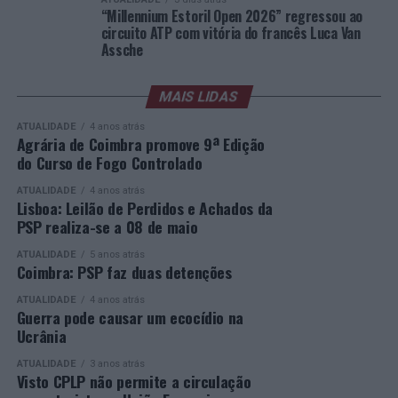
liderado pelo russo Andrey Rublev, primeiro cabeça de
“Millennium Estoril Open 2026” regressou ao
série, pelo italiano Luciano Darderi, pelo chileno
circuito ATP com vitória do francês Luca Van
Alejandro Tabilo e pelo belga Alexander Blockx.
Assche
Um dos momentos mais aguardados da semana foi
também o regresso do suíço Stan Wawrinka ao Estoril,
MAIS LIDAS
integrado na digressão de despedida do antigo vencedor
ATUALIDADE
4 anos atrás
de três torneios do Grand Slam.
Agrária de Coimbra promove 9ª Edição
do Curso de Fogo Controlado
A edição de 2026 ficou igualmente marcada pela maior
representação portuguesa de sempre num torneio ATP
ATUALIDADE
4 anos atrás
Lisboa: Leilão de Perdidos e Achados da
realizado em território nacional. Nuno Borges, Jaime
PSP realiza-se a 08 de maio
Faria, Henrique Rocha, Frederico Ferreira Silva, Tiago
Pereira e Tiago Torres integraram o quadro principal,
ATUALIDADE
5 anos atrás
Coimbra: PSP faz duas detenções
beneficiando, de igual modo, da reorganização dos wild
cards após as entradas diretas de alguns jogadores.
ATUALIDADE
4 anos atrás
Guerra pode causar um ecocídio na
Ucrânia
Entre os portugueses, Tiago Torres e Jaime Faria
protagonizaram as melhores campanhas da edição,
ATUALIDADE
3 anos atrás
Visto CPLP não permite a circulação
ambos alcançando os quartos de final. Torres assinou