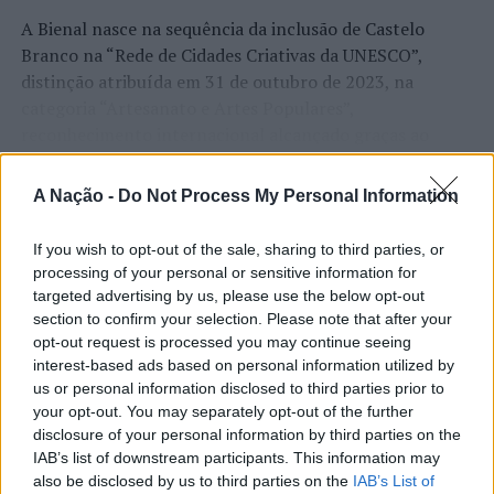
A Bienal nasce na sequência da inclusão de Castelo
Branco na “Rede de Cidades Criativas da UNESCO”,
distinção atribuída em 31 de outubro de 2023, na
categoria “Artesanato e Artes Populares”,
reconhecimento internacional alcançado graças ao
“valor patrimonial, artístico e identitário” do “Bordado
CONTINUAR A LER
de Castelo Branco”, uma das manifestações mais
A Nação -
Do Not Process My Personal Information
emblemáticas da cultura portuguesa e elemento central
da identidade albicastrense.
If you wish to opt-out of the sale, sharing to third parties, or
processing of your personal or sensitive information for
ATUALIDADE
Ao longo de dois dias, especialistas nacionais e
targeted advertising by us, please use the below opt-out
Covilhã: Especialista aponta
internacionais, investigadores, artesãos, representantes
section to confirm your selection. Please note that after your
institucionais, organismos públicos, instituições de
investimento estrangeiro e
opt-out request is processed you may continue seeing
ensino superior e cidades pertencentes à “Rede de
interest-based ads based on personal information utilized by
valorização imobiliária como
us or personal information disclosed to third parties prior to
Cidades Criativas da UNESCO” discutirão políticas
motores do crescimento da Beira
your opt-out. You may separately opt-out of the further
públicas, inovação, empreendedorismo,
disclosure of your personal information by third parties on the
Interior
internacionalização, cooperação entre territórios,
IAB’s list of downstream participants. This information may
preservação dos saberes tradicionais, renovação
also be disclosed by us to third parties on the
IAB’s List of