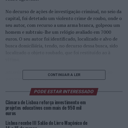
No decurso de ações de investigação criminal, no seio da
capital, foi detetado um violento crime de roubo, onde o
seu autor, com recurso a uma arma branca, golpeou um
homem e subtraiu-lhe um relógio avaliado em 7000
euros. O seu autor foi identificado, localizado e alvo de
busca domiciliária, tendo, no decurso dessa busca, sido
localizado o objeto roubado, que foi restituído ao à
vítima.
Através do cumprimento de Mandados de Detenção
CONTINUAR A LER
propostos pelos investigadores e emitidos pela
Autoridade de Polícia Criminal, foi possível sujeitar o
PODE ESTAR INTERESSADO
suspeito a 1º Interrogatório Judicial de Arguido Detido.
Câmara de Lisboa reforça investimento em
O suspeito, já com um amplo histórico em crimes
projetos educativos com mais de 950 mil
violentos contra a propriedade, recentemente libertado
euros
de ambiente prisional por crimes de igual natureza, foi
Lisboa recebe III Salão do Livro Maçónico de
presente à Autoridade Judiciária competente para