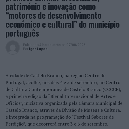
património e inovação como
a prática do ilícito.
“motores de desenvolvimento
Foto: DR.
económico e cultural” do município
português
TÓPICOS RELACIONADOS:
CRIMINALIDADE
DESTAQUE
LISBOA
PSP
Publicado
4 horas atrás
on
07/08/2026
PRÓXIMO
Por
Ígor Lopes
Sete dicas para comprar na Black Friday
NÃO PERCA
Desafios tecnológicos das cidades em debate na
Universidade do Minho
A cidade de Castelo Branco, na região Centro de
Portugal, acolhe, nos dias 4 e 5 de setembro, no Centro
de Cultura Contemporânea de Castelo Branco (CCCCB),
a primeira edição da “Bienal Internacional de Artes e
Ofícios”, iniciativa organizada pela Câmara Municipal de
Castelo Branco, através da Divisão de Museus e Cultura,
e integrada na programação do “Festival Sabores de
Perdição”, que decorrerá entre 3 e 6 de setembro.