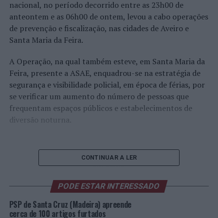
nacional, no período decorrido entre as 23h00 de
anteontem e as 06h00 de ontem, levou a cabo operações
de prevenção e fiscalização, nas cidades de Aveiro e
Santa Maria da Feira.
A Operação, na qual também esteve, em Santa Maria da
Feira, presente a ASAE, enquadrou-se na estratégia de
segurança e visibilidade policial, em época de férias, por
se verificar um aumento do número de pessoas que
frequentam espaços públicos e estabelecimentos de
diversão noturna.
Operação
CONTINUAR A LER
em Santa
Maria da
PODE ESTAR INTERESSADO
Feira
(Foto:
PSP de Santa Cruz (Madeira) apreende
PSP)
cerca de 100 artigos furtados