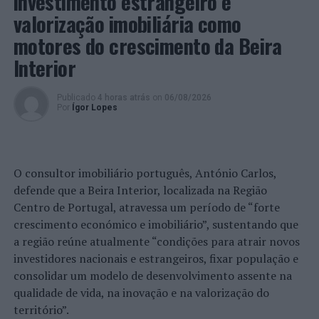
investimento estrangeiro e
fiscalizar espaços de diversão noturna, com especial
valorização imobiliária como
atenção ao cumprimento das obrigações no âmbito da
motores do crescimento da Beira
legislação de segurança privada, horários de
Interior
funcionamento, venda de tabaco e bebidas alcoólicas a
menores de 16 e 18 anos; e promover a segurança
rodoviária, com especial atenção aos principais
Publicado
4 horas atrás
on
06/08/2026
Por
Ígor Lopes
comportamentos de risco responsáveis pela
sinistralidade rodoviária, como a condução sob a
influência de álcool e/ou substâncias psicotrópicas,
excesso de velocidade, uso indevido de telemóvel
O consultor imobiliário português, António Carlos,
durante a condução e não utilização ou utilização
defende que a Beira Interior, localizada na Região
incorreta de cinto de segurança.
Centro de Portugal, atravessa um período de “forte
crescimento económico e imobiliário”, sustentando que
a região reúne atualmente “condições para atrair novos
Presença
investidores nacionais e estrangeiros, fixar população e
policial
consolidar um modelo de desenvolvimento assente na
notada
qualidade de vida, na inovação e na valorização do
no
território”.
trânsito