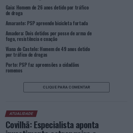
Assim, foram tomadas medidas ativas de fiscalização e
Gaia: Homem de 26 anos detido por tráfico
controlo de pessoas, viaturas e estabelecimentos,
de droga
sobretudo em zonas de maior concentração de pessoas e
Amarante: PSP apreende bicicleta furtada
circulação de veículos, como é o caso das zonas de
diversão noturna, a fim de se evitar a ocorrência de
Amadora: Dois detidos por posse de arma de
ilícitos de natureza criminal e contraordenacional, e,
fogo, resistência e coação
consequentemente, se manter a ordem e a
Viana do Castelo: Homem de 49 anos detido
tranquilidade, nesses locais, proporcionando, assim, um
por tráfico de drogas
sentimento geral de segurança.
Porto: PSP faz apreensões a cidadãos
romenos
Operação
no
CLIQUE PARA COMENTAR
trânsito
(Foto:
PSP)
ATUALIDADE
Resumidamente, a ação policial visou aumentar a
Covilhã: Especialista aponta
visibilidade policial, atuando de forma preventiva e
dissuasora da prática de crimes e de incivilidades;