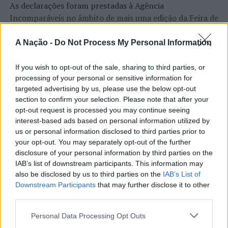
As declarações foram prestadas à Agência
(Foto:
Incomparáveis no âmbito de mais uma edição da Feira de
PSP)
São Tiago, que decorreu entre os dias 16 e 26 de julho,
Os resultados obtidos foram os seguintes:
na Covilhã, sendo considerada um dos mais antigos
A Nação -
Do Not Process My Personal Information
certames populares de Portugal. Com origens medievais
. 131 viaturas fiscalizadas;
e realizada anualmente na “Cidade Neve”, a feira conjuga
If you wish to opt-out of the sale, sharing to third parties, or
CONTINUAR A LER
. 41 condutores submetidos ao teste de alcoolemia;
tradição, atividade económica, comércio, gastronomia,
processing of your personal or sensitive information for
targeted advertising by us, please use the below opt-out
animação cultural e divulgação empresarial,
. 56 infrações rodoviárias verificadas (estacionamento
section to confirm your selection. Please note that after your
constituindo um dos principais momentos de promoção
opt-out request is processed you may continue seeing
indevido, falta de seguro de responsabilidade civil, falta
do município e da Beira Interior.
ATUALIDADE
interest-based ads based on personal information utilized by
de inspeção periódica obrigatória, falta de utilização de
Rio de Janeiro: Governo do Estado
us or personal information disclosed to third parties prior to
dispositivo de retenção de criança, entre outras);
Para António Carlos, o crescimento alcançado ao longo
your opt-out. You may separately opt-out of the further
propõe parceria com a FUNCEX para
dos últimos anos representa o cumprimento dos
disclosure of your personal information by third parties on the
. 1 viatura e 4 documentos apreendidos;
objetivos que traçou quando iniciou o seu percurso no
“reforçar inteligência sobre
IAB’s list of downstream participants. This information may
setor imobiliário. O empresário considera que o
also be disclosed by us to third parties on the
IAB’s List of
comércio exterior”
. 31 vigilantes de segurança fiscalizados.
Downstream Participants
that may further disclose it to other
reconhecimento conquistado resulta da proximidade
third parties.
com a comunidade e da capacidade de apoiar não apenas
Publicado
4 horas atrás
on
06/08/2026
compradores e vendedores, mas também iniciativas
Por
Ígor Lopes
Personal Data Processing Opt Outs
Artérias mais
locais e projetos de desenvolvimento regional. Segundo