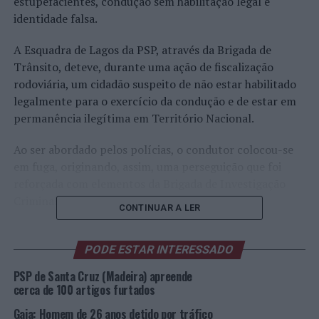
estupefacientes, condução sem habilitação legal e
identidade falsa.
A Esquadra de Lagos da PSP, através da Brigada de
Trânsito, deteve, durante uma ação de fiscalização
rodoviária, um cidadão suspeito de não estar habilitado
legalmente para o exercício da condução e de estar em
permanência ilegítima em Território Nacional.
Ao ser abordado pelos polícias, o condutor colocou-se
em fuga, originando, assim, uma perseguição que foi
reforçada com elementos da Brigada de Investigação
Criminal de Lagos.
CONTINUAR A LER
Após interseção do suspeito no centro da cidade, foram
apreendidas 1000 doses de heroína, 135 doses de
PODE ESTAR INTERESSADO
cocaína, 250 euros, 1 veículo e 2 telemóveis.
PSP de Santa Cruz (Madeira) apreende
cerca de 100 artigos furtados
O ora detido tem antecedentes criminais e estava
Gaia: Homem de 26 anos detido por tráfico
proibido de entrar no espaço Schengen, onde,