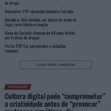
de droga
alegadamente, terá conseguido entrar com
documentação falsa.
Amarante: PSP apreende bicicleta furtada
Amadora: Dois detidos por posse de arma de
O suspeito foi presente perante a Autoridade Judiciária
fogo, resistência e coação
durante o dia de ontem, para aplicação das medidas de
Viana do Castelo: Homem de 49 anos detido
coação consideradas adequadas enquanto aguarda
por tráfico de drogas
julgamento.
Porto: PSP faz apreensões a cidadãos
Foto: PSP.
romenos
TÓPICOS RELACIONADOS:
CRIMINALIDADE
DESTAQUE
CLIQUE PARA COMENTAR
LAGOS
PSP
PRÓXIMO
Garland aumenta parque fotovoltaico em mais de 160%
até ao final do ano
ATUALIDADE
Cultura digital pode “comprometer”
NÃO PERCA
Lisboa: Detido por roubo na Mouraria
a criatividade antes de “provocar”