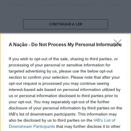
pré-frontal, responsável pelo planejamento e controle
executivo.
O pesquisador afirma que plataformas digitais também
CONTINUAR A LER
estimulam continuamente o sistema de recompensa do
cérebro, favorecendo a fadiga mental, a dificuldade de
A Nação -
Do Not Process My Personal Information
manter a atenção e a procrastinação. Na sua visão,
ATUALIDADE
tarefas inacabadas permanecem ativas na memória e
“Millennium Estoril Open 2026”
If you wish to opt-out of the sale, sharing to third parties, or
aumentam a sensação de sobrecarga, enquanto o stress
processing of your personal or sensitive information for
prolongado pode elevar os níveis de cortisol e
regressou ao circuito ATP com
targeted advertising by us, please use the below opt-out
prejudicar o desempenho cognitivo.
vitória do francês Luca Van Assche
section to confirm your selection. Please note that after your
opt-out request is processed you may continue seeing
Fabiano de Abreu Agrela Rodrigues ressalta que não há
interest-based ads based on personal information utilized by
Publicado
3 dias atrás
on
07/08/2026
evidências de que o ambiente digital provoque mudanças
us or personal information disclosed to third parties prior to
Por
Ígor Lopes
genéticas na espécie humana. A adaptação observada,
your opt-out. You may separately opt-out of the further
afirma, ocorre por meio da neuroplasticidade, processo
disclosure of your personal information by third parties on the
pelo qual os circuitos neurais se reorganizam em
IAB’s list of downstream participants. This information may
also be disclosed by us to third parties on the
IAB’s List of
resposta às experiências.
O “Millennium Estoril Open 2026” decorreu entre os
Downstream Participants
that may further disclose it to other
dias 18 e 26 de julho, no Clube de Ténis do Estoril, em