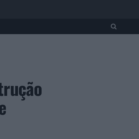
trução
e