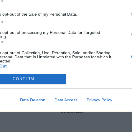
In
o opt-out of the Sale of my Personal Data.
E ESTAR INTERESSADO
In
sidade Católica do Porto
Barcelos promove 3º Encontro
to opt-out of processing my Personal Data for Targeted
ing.
e debate “A Felicidade é
“POETA À SOLTA”
In
iva?”
o opt-out of Collection, Use, Retention, Sale, and/or Sharing
ersonal Data that Is Unrelated with the Purposes for which it
lected.
Out
CONFIRM
móvel vai às praias de Castro
Literatura, Música, Teatro e
Data Deletion
Data Access
Privacy Policy
com novidades literárias
Animação marcam a Feira do Livro
de Barcelos