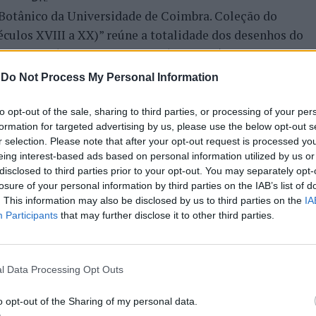
Botânico da Universidade de Coimbra. Coleção do
culos XVIII a XX)” reúne a totalidade dos desenhos do
os cinco já conhecidos e 35 inéditos (três desenhos do
o século XX). As autoras da obra, Ana Margarida Dias da
-
Do Not Process My Personal Information
endem também disponibilizar online, em acesso aberto,
o estudo da construção e das soluções arquitetónicas
to opt-out of the sale, sharing to third parties, or processing of your per
formation for targeted advertising by us, please use the below opt-out s
r selection. Please note that after your opt-out request is processed y
eing interest-based ads based on personal information utilized by us or
disclosed to third parties prior to your opt-out. You may separately opt-
losure of your personal information by third parties on the IAB’s list of
. This information may also be disclosed by us to third parties on the
IA
AQUE
JARDIM BOTÂNICO
LITERATURA
Participants
that may further disclose it to other third parties.
PRÓXIMO
inalado
Castro Marim: Mais eficiência
l Data Processing Opt Outs
energética com nova iluminação do
Pavilhão Municipal
o opt-out of the Sharing of my personal data.