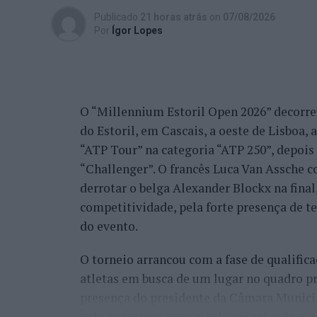
Publicado
21 horas atrás
on
07/08/2026
Por
Ígor Lopes
O “Millennium Estoril Open 2026” decorreu 
do Estoril, em Cascais, a oeste de Lisboa,
“ATP Tour” na categoria “ATP 250”, depois d
“Challenger”. O francês Luca Van Assche c
derrotar o belga Alexander Blockx na fina
competitividade, pela forte presença de t
do evento.
O torneio arrancou com a fase de qualifica
atletas em busca de um lugar no quadro pr
presença do presidente da Câmara Munici
pelo executivo municipal, assinalando o i