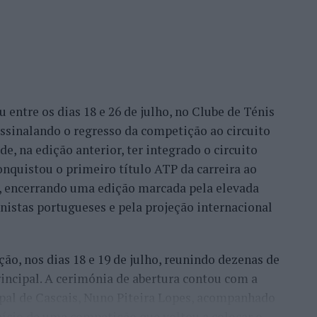
entre os dias 18 e 26 de julho, no Clube de Ténis
 assinalando o regresso da competição ao circuito
e, na edição anterior, ter integrado o circuito
onquistou o primeiro título ATP da carreira ao
l, encerrando uma edição marcada pela elevada
enistas portugueses e pela projeção internacional
ção, nos dias 18 e 19 de julho, reunindo dezenas de
incipal. A cerimónia de abertura contou com a
pal de Cascais, Nuno Piteira Lopes, acompanhado
nício de uma competição que voltou a colocar o