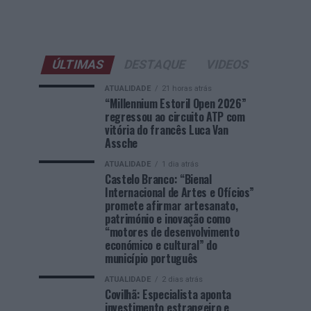
ÚLTIMAS
DESTAQUE
VIDEOS
ATUALIDADE
21 horas atrás
“Millennium Estoril Open 2026”
regressou ao circuito ATP com
vitória do francês Luca Van
Assche
ATUALIDADE
1 dia atrás
Castelo Branco: “Bienal
Internacional de Artes e Ofícios”
promete afirmar artesanato,
património e inovação como
“motores de desenvolvimento
económico e cultural” do
município português
ATUALIDADE
2 dias atrás
Covilhã: Especialista aponta
investimento estrangeiro e