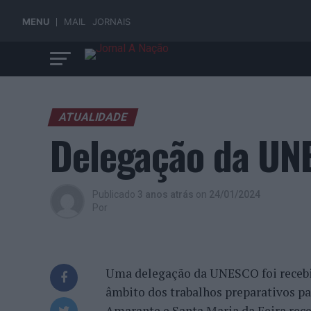
MENU
MAIL
JORNAIS
ATUALIDADE
Delegação da UN
Publicado
3 anos atrás
on
24/01/2024
Por
Uma delegação da UNESCO foi recebid
âmbito dos trabalhos preparativos p
Amarante e Santa Maria da Feira rece