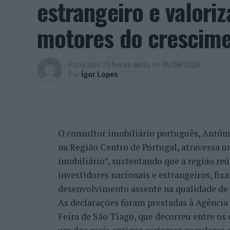
estrangeiro e valori
motores do crescimen
Publicado
15 horas atrás
on
06/08/2026
Por
Ígor Lopes
O consultor imobiliário português, António
na Região Centro de Portugal, atravessa 
imobiliário”, sustentando que a região re
investidores nacionais e estrangeiros, fi
desenvolvimento assente na qualidade de v
As declarações foram prestadas à Agênci
Feira de São Tiago, que decorreu entre os 