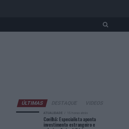
ÚLTIMAS
DESTAQUE
VIDEOS
ATUALIDADE
15 horas atrás
Covilhã: Especialista aponta
investimento estrangeiro e