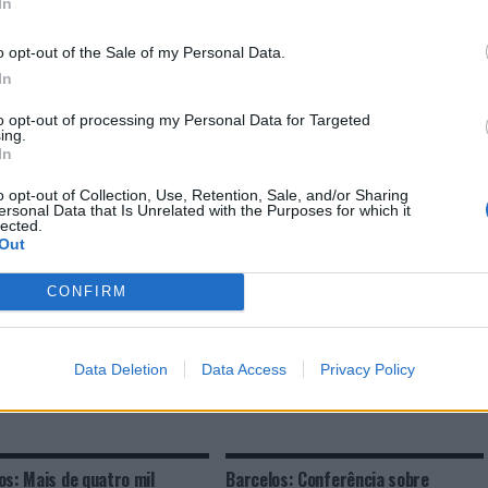
In
PRÓXIMO
dial de
Braga: Detenção pelo crime de
 de
diversos furtos
o opt-out of the Sale of my Personal Data.
In
to opt-out of processing my Personal Data for Targeted
ing.
In
E ESTAR INTERESSADO
o opt-out of Collection, Use, Retention, Sale, and/or Sharing
ersonal Data that Is Unrelated with the Purposes for which it
lected.
os recebe o XXIV Congresso
Amarante: PSP apreende bicicleta
Out
l de Saúde Mental
furtada
CONFIRM
Data Deletion
Data Access
Privacy Policy
os: Mais de quatro mil
Barcelos: Conferência sobre