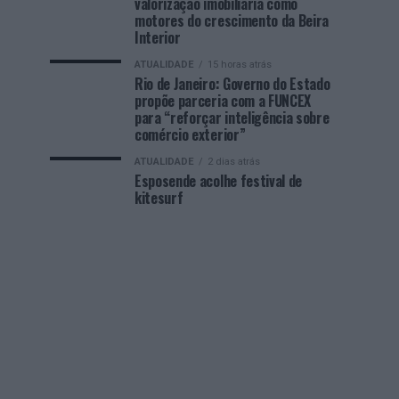
valorização imobiliária como
motores do crescimento da Beira
Interior
ATUALIDADE
15 horas atrás
Rio de Janeiro: Governo do Estado
propõe parceria com a FUNCEX
para “reforçar inteligência sobre
comércio exterior”
ATUALIDADE
2 dias atrás
Esposende acolhe festival de
kitesurf