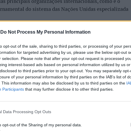
s principais organizações internacionais, como é o
rnamental do sistema das Nações Unidas especializada
ESCO
-
Do Not Process My Personal Information
SCO (UCCN) foi criada em 2004 para promover a
to opt-out of the sale, sharing to third parties, or processing of your per
dentificaram a criatividade como um fator estratégico
formation for targeted advertising by us, please use the below opt-out s
r selection. Please note that after your opt-out request is processed y
ntável. Quase 300 cidades de todo o mundo, que
eing interest-based ads based on personal information utilized by us or
balham, em conjunto para um objetivo comum: colocar a
disclosed to third parties prior to your opt-out. You may separately opt-
s no centro dos seus planos de desenvolvimento a nível
losure of your personal information by third parties on the IAB’s list of
nternacional.
. This information may also be disclosed by us to third parties on the
IA
Participants
that may further disclose it to other third parties.
l Data Processing Opt Outs
CELOS
BRAGA
DESTAQUE
MÁRIO CONSTANTINO
A FEIRA
UNESCO
o opt-out of the Sharing of my personal data.