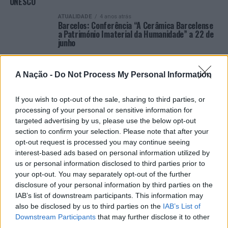
UNESCO
ATUALIDADE
4 anos atrás
Barcelos: Conferência “A Cerâmica Barcelense
a Património Imaterial da Humanidade” a 22 de
junho
ATUALIDADE
4 anos atrás
Município de Barcelos celebra Dia Internacional
dos Monumentos e Sítios
A Nação -
Do Not Process My Personal Information
ATUALIDADE
4 anos atrás
Castro Marim celebra Dia Internacional dos
If you wish to opt-out of the sale, sharing to third parties, or
Monumentos e Sítios com visitas guiadas ao
processing of your personal or sensitive information for
Forte de S. Sebastião
targeted advertising by us, please use the below opt-out
section to confirm your selection. Please note that after your
opt-out request is processed you may continue seeing
interest-based ads based on personal information utilized by
us or personal information disclosed to third parties prior to
your opt-out. You may separately opt-out of the further
disclosure of your personal information by third parties on the
ARTIGOS RECENTES
IAB’s list of downstream participants. This information may
also be disclosed by us to third parties on the
IAB’s List of
Cultura digital pode “comprometer” a criatividade antes
Downstream Participants
that may further disclose it to other
de “provocar” mudanças genéticas, diz neurocientista
third parties.