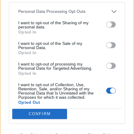
“Millennium Estoril Open 2026” regressou ao circuito ATP
Personal Data Processing Opt Outs
com vitória do francês Luca Van Assche
I want to opt-out of the Sharing of my
personal data.
Castelo Branco: “Bienal Internacional de Artes e Ofícios”
Opted In
promete afirmar artesanato, património e inovação como
“motores de desenvolvimento económico e cultural” do
I want to opt-out of the Sale of my
Personal Data.
município português
Opted In
Covilhã: Especialista aponta investimento estrangeiro e
I want to opt-out of processing my
Personal Data for Targeted Advertising.
valorização imobiliária como motores do crescimento da
Opted In
Beira Interior
I want to opt-out of Collection, Use,
Retention, Sale, and/or Sharing of my
Rio de Janeiro: Governo do Estado propõe parceria com a
Personal Data that Is Unrelated with the
FUNCEX para “reforçar inteligência sobre comércio
Purposes for which it was collected.
Opted Out
exterior”
CONFIRM
COMENTÁRIOS RECENTES