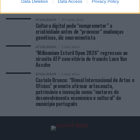
Data Deletion
Data Access
Privacy Policy
ÚLTIMAS
DESTAQUE
VIDEOS
ATUALIDADE
21 horas atrás
Cultura digital pode “comprometer” a
criatividade antes de “provocar” mudanças
genéticas, diz neurocientista
ATUALIDADE
2 dias atrás
“Millennium Estoril Open 2026” regressou ao
circuito ATP com vitória do francês Luca Van
Assche
ATUALIDADE
2 dias atrás
Castelo Branco: “Bienal Internacional de Artes e
Ofícios” promete afirmar artesanato,
património e inovação como “motores de
desenvolvimento económico e cultural” do
município português