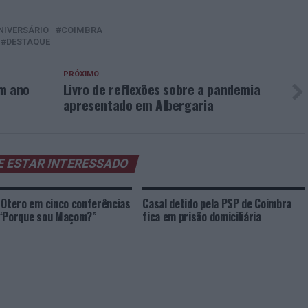
NIVERSÁRIO
COIMBRA
DESTAQUE
PRÓXIMO
um ano
Livro de reflexões sobre a pandemia
apresentado em Albergaria
E ESTAR INTERESSADO
 Otero em cinco conferências
Casal detido pela PSP de Coimbra
 “Porque sou Maçom?”
fica em prisão domiciliária