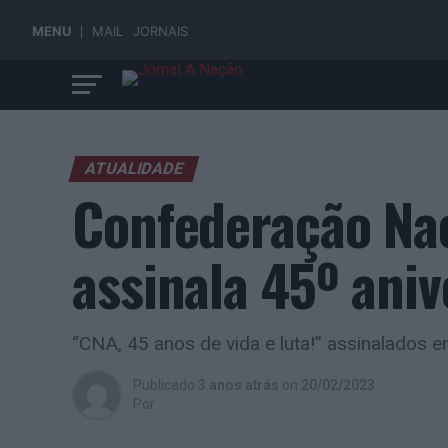
MENU
MAIL
JORNAIS
ATUALIDADE
Confederação Nac
assinala 45º aniv
“CNA, 45 anos de vida e luta!” assinalados 
Publicado
3 anos atrás
on
20/02/2023
Por