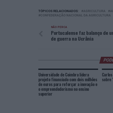
TÓPICOS RELACIONADOS:
AGRICULTURA
A
CONFEDERAÇÃO NACIONAL DA AGRICULTURA
NÃO PERCA
Portucalense faz balanço de 
de guerra na Ucrânia
POD
Universidade de Coimbra lidera
Carlos
projeto financiado com dois milhões
sobre
de euros para reforçar a inovação e
o empreendedorismo no ensino
superior