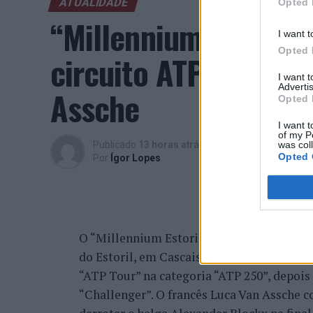
ATUALIDADE
Opted 
“Millennium Estoril
I want t
Opted 
circuito ATP com vit
I want 
Advertis
Assche
Opted 
I want t
of my P
was col
Publicado
13 horas atrás
on
07/08/2026
Opted 
Por
Ígor Lopes
O “Millennium Estoril Open 2026” decorreu 
do Estoril, em Cascais, a oeste de Lisboa,
“ATP Tour” na categoria “ATP 250”, depois d
“Challenger”. O francês Luca Van Assche c