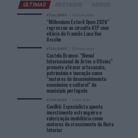
ÚLTIMAS
DESTAQUE
VIDEOS
ATUALIDADE
13 horas atrás
“Millennium Estoril Open 2026”
regressou ao circuito ATP com
vitória do francês Luca Van
Assche
ATUALIDADE
20 horas atrás
Castelo Branco: “Bienal
Internacional de Artes e Ofícios”
promete afirmar artesanato,
património e inovação como
“motores de desenvolvimento
económico e cultural” do
município português
ATUALIDADE
2 dias atrás
Covilhã: Especialista aponta
investimento estrangeiro e
valorização imobiliária como
motores do crescimento da Beira
Interior