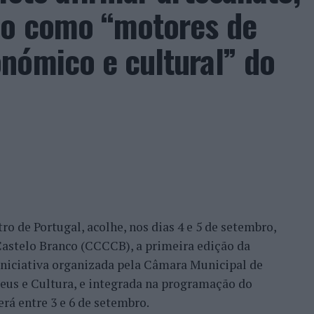
ão como “motores de
da pela maior representação portuguesa de sempre
acional. Nuno Borges, Jaime Faria, Henrique
nómico e cultural” do
eira e Tiago Torres integraram o quadro principal,
ação dos wild cards após as entradas diretas de
me Faria protagonizaram as melhores campanhas da
nal. Torres assinou um dos resultados mais
 Alejandro Tabilo, terceiro cabeça de série e um
tulo, antes de ser afastado pelo francês Hugo Gaston
ro de Portugal, acolhe, nos dias 4 e 5 de setembro,
Bueno e o neerlandês Botic van de Zandschulp,
astelo Branco (CCCCB), a primeira edição da
nde acabou eliminado pelo italiano Luciano
, iniciativa organizada pela Câmara Municipal de
ts.
seus e Cultura, e integrada na programação do
onal no quadro principal, iniciou a participação
erá entre 3 e 6 de setembro.