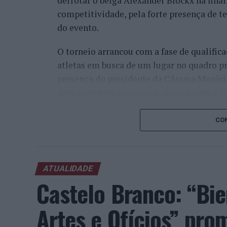
derrotar o belga Alexander Blockx na fina
competitividade, pela forte presença de t
do evento.
O torneio arrancou com a fase de qualifica
atletas em busca de um lugar no quadro pr
presença do presidente da Câmara Munici
pelo executivo municipal, assinalando o i
concelho no centro do calendário internaci
CON
Apesar das desistências de última hora d
Davidovich Fokina (Espanha) e Matteo Arna
competitivo de elevado nível, liderado pel
ATUALIDADE
pelo italiano Luciano Darderi, pelo chilen
Castelo Branco: “Bie
Um dos momentos mais aguardados da sem
Wawrinka ao Estoril, integrado na digress
Artes e Ofícios” pro
torneios do Grand Slam.