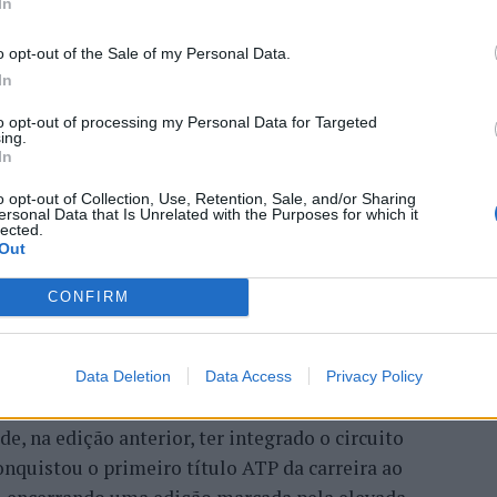
In
 Open 2026” regressou ao
o opt-out of the Sale of my Personal Data.
In
ória do francês Luca Van
to opt-out of processing my Personal Data for Targeted
ing.
In
o opt-out of Collection, Use, Retention, Sale, and/or Sharing
ersonal Data that Is Unrelated with the Purposes for which it
lected.
Out
CONFIRM
entre os dias 18 e 26 de julho, no Clube de Ténis
Data Deletion
Data Access
Privacy Policy
 assinalando o regresso da competição ao circuito
e, na edição anterior, ter integrado o circuito
onquistou o primeiro título ATP da carreira ao