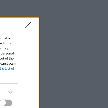
sonal or
ection to
ou may
 personal
out of the
 downstream
B’s List of