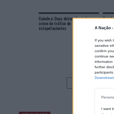
Coimbra: Duas detenções pelo
Coimbr
crime de tráfico de
roubo
estupefacientes
A Nação 
If you wish 
sensitive in
confirm you
continue se
information 
further disc
participants
Downstream 
Persona
I want t