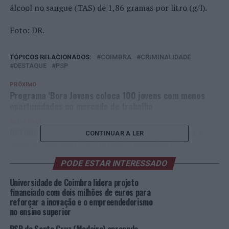
álcool no sangue (TAS) de 1,86 gramas por litro (g/l).
Foto: DR.
TÓPICOS RELACIONADOS:
COIMBRA
CRIMINALIDADE
DESTAQUE
PSP
PRÓXIMO
Programa ‘Bora Jovens coloca 100 jovens com menos
oportunidades no mercado de trabalho
NÃO PERCA
DSTGROUP torna-se a primeira empresa na europa a
CONTINUAR A LER
adquirir simulador para formar trabalhadores
PODE ESTAR INTERESSADO
Universidade de Coimbra lidera projeto
financiado com dois milhões de euros para
reforçar a inovação e o empreendedorismo
no ensino superior