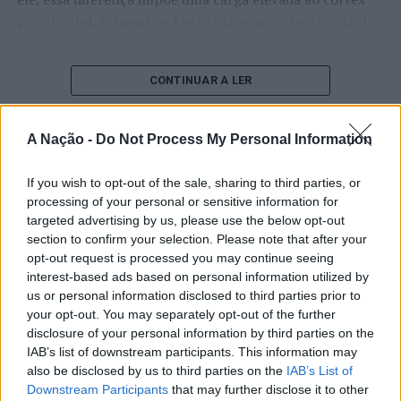
pré-frontal, responsável pelo planejamento e controle
executivo.
O pesquisador afirma que plataformas digitais também
CONTINUAR A LER
estimulam continuamente o sistema de recompensa do
cérebro, favorecendo a fadiga mental, a dificuldade de
A Nação -
Do Not Process My Personal Information
manter a atenção e a procrastinação. Na sua visão,
ATUALIDADE
tarefas inacabadas permanecem ativas na memória e
“Millennium Estoril Open 2026”
If you wish to opt-out of the sale, sharing to third parties, or
aumentam a sensação de sobrecarga, enquanto o stress
processing of your personal or sensitive information for
prolongado pode elevar os níveis de cortisol e
regressou ao circuito ATP com
targeted advertising by us, please use the below opt-out
prejudicar o desempenho cognitivo.
vitória do francês Luca Van Assche
section to confirm your selection. Please note that after your
opt-out request is processed you may continue seeing
Fabiano de Abreu Agrela Rodrigues ressalta que não há
interest-based ads based on personal information utilized by
Publicado
1 dia atrás
on
07/08/2026
evidências de que o ambiente digital provoque mudanças
us or personal information disclosed to third parties prior to
Por
Ígor Lopes
genéticas na espécie humana. A adaptação observada,
your opt-out. You may separately opt-out of the further
afirma, ocorre por meio da neuroplasticidade, processo
disclosure of your personal information by third parties on the
IAB’s list of downstream participants. This information may
pelo qual os circuitos neurais se reorganizam em
also be disclosed by us to third parties on the
IAB’s List of
resposta às experiências.
O “Millennium Estoril Open 2026” decorreu entre os
Downstream Participants
that may further disclose it to other